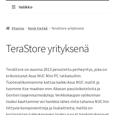
Valikko
Etusivu
Hyvä tietää
TeraStore yrityksenä
TeraStore yrityksenä
TeraStore on vuonna 2013 perustettu perheyritys, joka on
erikoistunut Asus NUC Mini PC ratkaisuihin.
Tuotevalikoimamme kattaa kaikki Asus NUC mallit ja
tuomme itse maahan mm. Akasan passiivikoteloita ja
Goriten laajennusmoduleja. Verkkokaupan valikoiman
lisäksi kauttamme voi hankkia lähes mitä tahansa NUC:hin
liittyviä komponentteja ja lisälaitteita; meillä on
kotimaisten tukkukanavien lisäksi suorat hankintakanavat