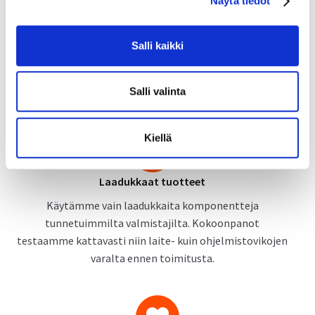
Näytä tiedot
v
a
Monipuoliset asennuspalvelut
l
Salli kaikki
i
Tilaa tietokoneesi kätevästi täysin käyttövalmiiksi
n
asennettuna. Voit myös valita pelkän laiteasennuksen
t
tai tee-se-itse -henkisen komponenttitoimituksen.
Salli valinta
a
Kiellä
Laadukkaat tuotteet
Käytämme vain laadukkaita komponentteja
tunnetuimmilta valmistajilta. Kokoonpanot
testaamme kattavasti niin laite- kuin ohjelmistovikojen
varalta ennen toimitusta.