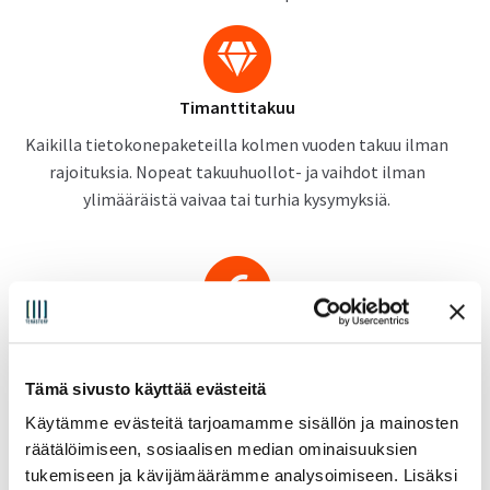
Timanttitakuu
Kaikilla tietokonepaketeilla kolmen vuoden takuu ilman
rajoituksia. Nopeat takuuhuollot- ja vaihdot ilman
ylimääräistä vaivaa tai turhia kysymyksiä.
Kilpailukykyiset hinnat
Seuraamme jatkuvasti tuotteiden hintatasoa ja
Tämä sivusto käyttää evästeitä
pidämme edulliset hinnat kaikissa tuoteryhmissä, sinun
Käytämme evästeitä tarjoamamme sisällön ja mainosten
eduksesi.
räätälöimiseen, sosiaalisen median ominaisuuksien
tukemiseen ja kävijämäärämme analysoimiseen. Lisäksi