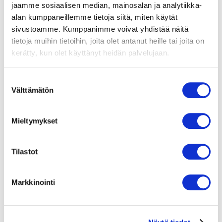
jaamme sosiaalisen median, mainosalan ja analytiikka-
alan kumppaneillemme tietoja siitä, miten käytät
sivustoamme. Kumppanimme voivat yhdistää näitä
Elinikäinen tukipalvelu
tietoja muihin tietoihin, joita olet antanut heille tai joita on
Asiantunteva tukipalvelu ilmaiseksi käytössäsi koko
kerätty, kun olet käyttänyt heidän palvelujaan.
tuotteen eliniän ajan. Autamme kaikissa tuotteeseen
liittyvissä asioissa ja tilanteissa.
S
Välttämätön
u
o
s
Mieltymykset
t
u
Turvallinen ja kotimainen ostos
m
Tilastot
Olemme suomalainen perheyritys, verkkokauppamme
u
turvatoteutus on huipputasoa. Maksuissa käytämme
k
kotimaista ja luotettavaa Paytrail maksupalvelua.
Markkinointi
s
e
n