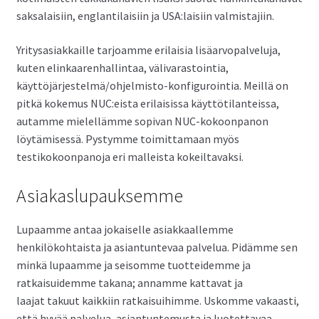
saksalaisiin, englantilaisiin ja USA:laisiin valmistajiin.
Yritysasiakkaille tarjoamme erilaisia lisäarvopalveluja,
kuten elinkaarenhallintaa, välivarastointia,
käyttöjärjestelmä/ohjelmisto-konfigurointia. Meillä on
pitkä kokemus NUC:eista erilaisissa käyttötilanteissa,
autamme mielellämme sopivan NUC-kokoonpanon
löytämisessä. Pystymme toimittamaan myös
testikokoonpanoja eri malleista kokeiltavaksi.
Asiakaslupauksemme
Lupaamme antaa jokaiselle asiakkaallemme
henkilökohtaista ja asiantuntevaa palvelua. Pidämme sen
minkä lupaamme ja seisomme tuotteidemme ja
ratkaisuidemme takana; annamme kattavat ja
laajat takuut kaikkiin ratkaisuihimme. Uskomme vakaasti,
että hyvää palvelua, asiantuntemusta ja luotettavaa