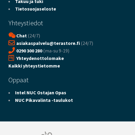
Takuu ja tuki
Tietosuojaseloste
Yhteystiedot
Chat
(24/7)
asiakaspalvelu@terastore.fi
(24/7)
0290 300 280
(ma-su 9-19)
Yhteydenottolomake
Kaikki yhteystietomme
Oppaat
Intel NUC Ostajan Opas
NUC Pikavalinta -taulukot