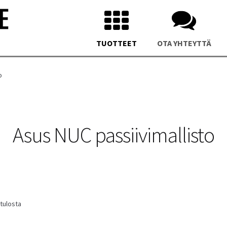
TUOTTEET
OTA YHTEYTTÄ
o
Asus NUC passiivimallisto
us NUC 15 Pro Silent Mini PC
Asus NUC 13 Pro Silent Mini 
Sorted
 tulosta
by
latest