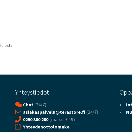
Sorted
 tulosta
by
latest
Yhteystiedot
Opp
Chat
(24/7)
In
asiakaspalvelu@terastore.fi
(24/7)
NU
0290 300 280
(ma-su 9-19)
Yhteydenottolomake