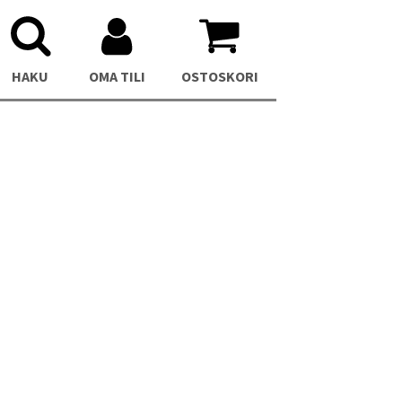
HAKU
OMA TILI
OSTOSKORI
PC
Asus NUC 12 Pro Silent Mini PC