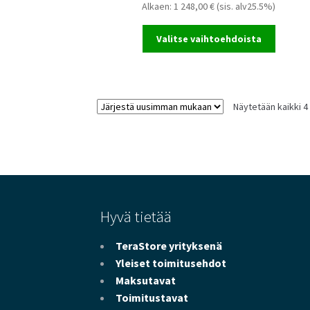
Alkaen:
1 248,00
€
(sis. alv25.5%)
Valitse vaihtoehdoista
Näytetään kaikki 4
Hyvä tietää
TeraStore yrityksenä
Yleiset toimitusehdot
Maksutavat
Toimitustavat