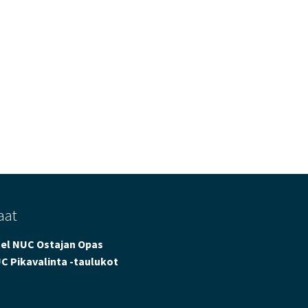
aat
tel NUC Ostajan Opas
C Pikavalinta -taulukot