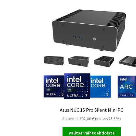
As
Asus NUC 15 Pro Silent Mini PC
Alkaen:
1 302,00
€
(sis. alv25.5%)
Valitse vaihtoehdoista