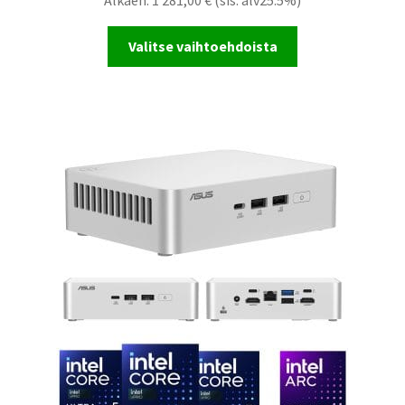
Alkaen:
1 281,00
€
(sis. alv25.5%)
Valitse vaihtoehdoista