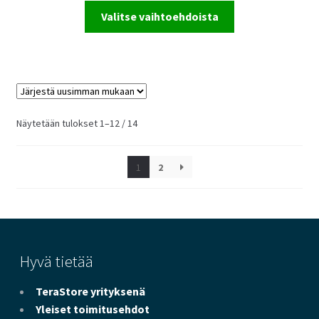
Valitse vaihtoehdoista
Sorted
Näytetään tulokset 1–12 / 14
by
latest
1
2
Hyvä tietää
TeraStore yrityksenä
Yleiset toimitusehdot