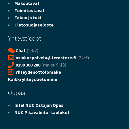
Maksutavat
Toimitustavat
Takuu ja tuki
Tietosuojaseloste
Yhteystiedot
Chat
(24/7)
asiakaspalvelu@terastore.fi
(24/7)
0290 300 280
(ma-su 9-19)
Yhteydenottolomake
Kaikki yhteystietomme
Oppaat
Intel NUC Ostajan Opas
NUC Pikavalinta -taulukot