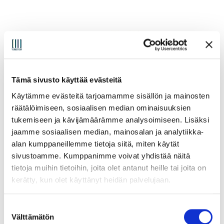
Tämä sivusto käyttää evästeitä
Käytämme evästeitä tarjoamamme sisällön ja mainosten
räätälöimiseen, sosiaalisen median ominaisuuksien
tukemiseen ja kävijämäärämme analysoimiseen. Lisäksi
jaamme sosiaalisen median, mainosalan ja analytiikka-
alan kumppaneillemme tietoja siitä, miten käytät
sivustoamme. Kumppanimme voivat yhdistää näitä
tietoja muihin tietoihin, joita olet antanut heille tai joita on
kerätty, kun olet käyttänyt heidän palvelujaan.
Asus NUC 14 Pro Plus Mini PC
S
Alkaen:
528,00
€
(sis. alv25.5%)
Välttämätön
u