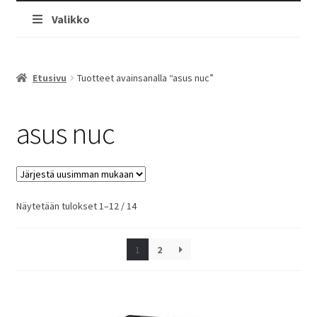
Valikko
Etusivu
Tuotteet avainsanalla “asus nuc”
asus nuc
Sorted
Näytetään tulokset 1–12 / 14
by
latest
1
2