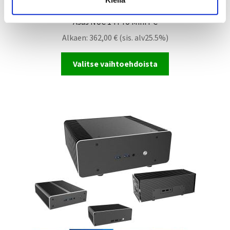
Asus NUC 14 Pro Mini PC
Alkaen:
362,00
€
(sis. alv25.5%)
Valitse vaihtoehdoista