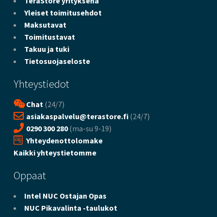
TeraStore yrityksenä
Yleiset toimitusehdot
Maksutavat
Toimitustavat
Takuu ja tuki
Tietosuojaseloste
Yhteystiedot
Chat
(24/7)
asiakaspalvelu@terastore.fi
(24/7)
0290 300 280
(ma-su 9-19)
Yhteydenottolomake
Kaikki yhteystietomme
Oppaat
Intel NUC Ostajan Opas
NUC Pikavalinta -taulukot