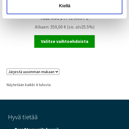
Kiellä
Asus NUC 14 Pro Mini PC
Alkaen:
359,00
€
(sis. alv25.5%)
Valitse vaihtoehdoista
Sorted
Näytetään kaikki 4 tulosta
by
latest
Hyvä tietää