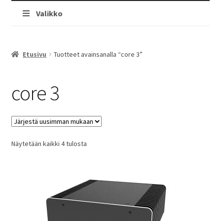
Valikko
Etusivu
Tuotteet avainsanalla “core 3”
core 3
Sorted
Näytetään kaikki 4 tulosta
by
latest