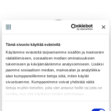
Tämä sivusto käyttää evästeitä
Käytämme evästeitä tarjoamamme sisällön ja mainosten
räätälöimiseen, sosiaalisen median ominaisuuksien
tukemiseen ja kävijämäärämme analysoimiseen. Lisäksi
jaamme sosiaalisen median, mainosalan ja analytiikka-
alan kumppaneillemme tietoja siitä, miten käytät
sivustoamme. Kumppanimme voivat yhdistää näitä
tietoja muihin tietoihin, joita olet antanut heille tai joita on
kerätty, kun olet käyttänyt heidän palvelujaan.
Asus NUC 15 Pro Mini PC
S