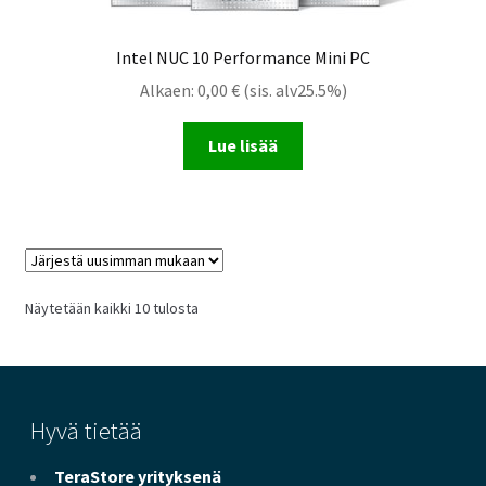
Intel NUC 10 Performance Mini PC
Alkaen:
0,00
€
(sis. alv25.5%)
Lue lisää
Sorted
Näytetään kaikki 10 tulosta
by
latest
Hyvä tietää
TeraStore yrityksenä