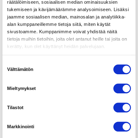
räätälöimiseen, sosiaalisen median ominaisuuksien
tukemiseen ja kävijämäärämme analysoimiseen. Lisäksi
jaamme sosiaalisen median, mainosalan ja analytiikka-
alan kumppaneillemme tietoja siitä, miten käytät
sivustoamme. Kumppanimme voivat yhdistää näitä
tietoja muihin tietoihin, joita olet antanut heille tai joita on
kerätty, kun olet käyttänyt heidän palvelujaan.
S
Välttämätön
u
Intel NUC 12 Pro Silent Mini PC
o
Valitse vaihtoehdoista
s
Mieltymykset
t
u
m
Tilastot
u
k
Markkinointi
s
e