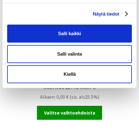
n
Näytä tiedot
v
a
l
Salli kaikki
i
n
t
Salli valinta
a
Kiellä
Intel NUC 12 Pro Mini PC
Alkaen:
0,00
€
(sis. alv25.5%)
Valitse vaihtoehdoista