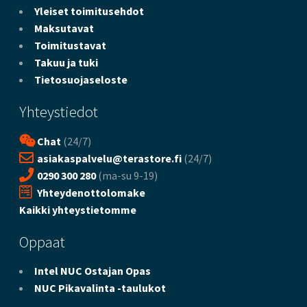
Yleiset toimitusehdot
Maksutavat
Toimitustavat
Takuu ja tuki
Tietosuojaseloste
Yhteystiedot
Chat
(24/7)
asiakaspalvelu@terastore.fi
(24/7)
0290 300 280
(ma-su 9-19)
Yhteydenottolomake
Kaikki yhteystietomme
Oppaat
Intel NUC Ostajan Opas
NUC Pikavalinta -taulukot