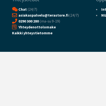
Chat
(24/7)
In
asiakaspalvelu@terastore.fi
(24/7)
NU
0290 300 280
(ma-su 9-19)
Yhteydenottolomake
Kaikki yhteystietomme