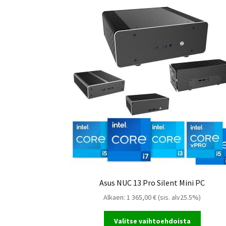
As
As
Asus NUC 13 Pro Silent Mini PC
Alkaen:
1 365,00
€
(sis. alv25.5%)
Valitse vaihtoehdoista