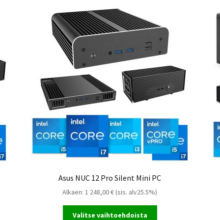
us NUC 15 Pro Mini PC
Asus NUC 14 Pro Mini PC
us NUC 14 Essential Mini PC
Asus NUC 12 Pro Silent Mini PC
Alkaen:
1 248,00
€
(sis. alv25.5%)
Valitse vaihtoehdoista