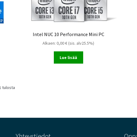
Intel NUC 10 Performance Mini PC
Alkaen:
0,00
€
(sis. alv25.5%)
Lue lisää
Sorted
1 tulosta
by
latest
Yhteystiedot
Opp