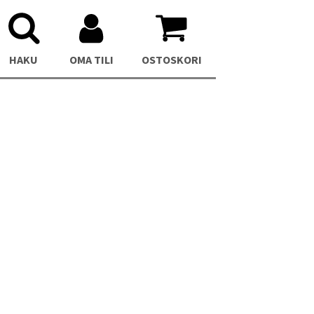
HAKU
OMA TILI
OSTOSKORI
C
Asus NUC 13 Pro Mini PC