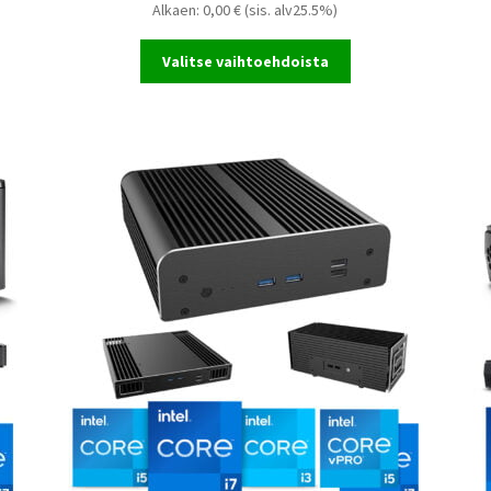
Alkaen:
0,00
€
(sis. alv25.5%)
Valitse vaihtoehdoista