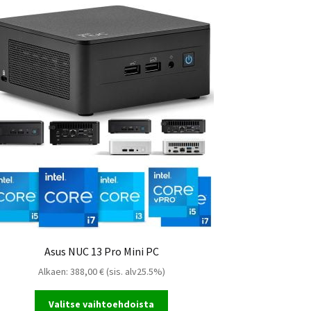
Asus NUC 12 Pro Mini PC
Asus NUC 13 Pro Mini PC
Alkaen:
388,00
€
(sis. alv25.5%)
Valitse vaihtoehdoista