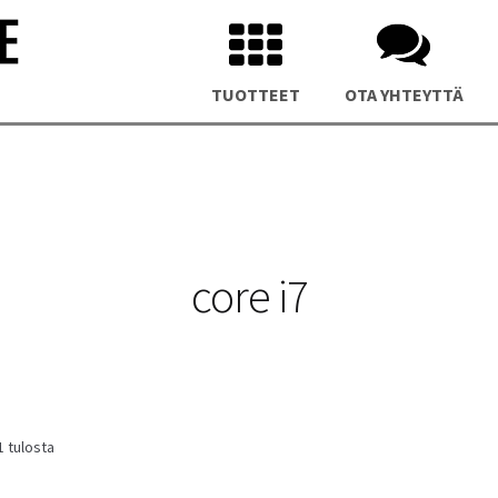
TUOTTEET
OTA YHTEYTTÄ
core i7
us NUC 15 Pro Plus Mini PC
Asus NUC 14 Pro Plus Mini P
Sorted
1 tulosta
by
latest