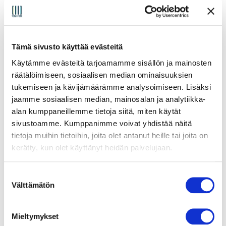
Tämä sivusto käyttää evästeitä
Käytämme evästeitä tarjoamamme sisällön ja mainosten
räätälöimiseen, sosiaalisen median ominaisuuksien
tukemiseen ja kävijämäärämme analysoimiseen. Lisäksi
jaamme sosiaalisen median, mainosalan ja analytiikka-
alan kumppaneillemme tietoja siitä, miten käytät
sivustoamme. Kumppanimme voivat yhdistää näitä
tietoja muihin tietoihin, joita olet antanut heille tai joita on
kerätty, kun olet käyttänyt heidän palvelujaan.
Intel NUC 12 Pro Mini PC
S
Alkaen:
0,00
€
(sis. alv25.5%)
Välttämätön
u
o
Valitse vaihtoehdoista
s
Mieltymykset
t