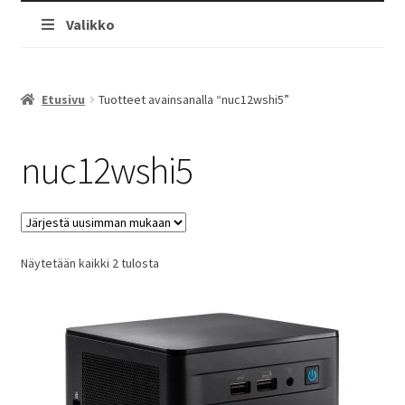
Valikko
Etusivu
Tuotteet avainsanalla “nuc12wshi5”
nuc12wshi5
Sorted
Näytetään kaikki 2 tulosta
by
latest