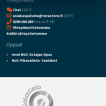
Chat
(24/7)
asiakaspalvelu@terastore.fi
(24/7)
0290 300 280
(ma-su 9-19)
Yhteydenottolomake
Kaikki yhteystietomme
Oppaat
Intel NUC Ostajan Opas
NUC Pikavalinta -taulukot