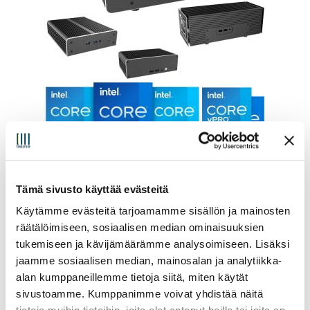
Asus NUC 13 Pro Silent Mini PC
Tämä sivusto käyttää evästeitä
Alkaen:
1 364,00
€
(sis. alv25.5%)
Käytämme evästeitä tarjoamamme sisällön ja mainosten
räätälöimiseen, sosiaalisen median ominaisuuksien
Valitse vaihtoehdoista
tukemiseen ja kävijämäärämme analysoimiseen. Lisäksi
jaamme sosiaalisen median, mainosalan ja analytiikka-
alan kumppaneillemme tietoja siitä, miten käytät
sivustoamme. Kumppanimme voivat yhdistää näitä