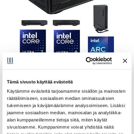
Asus NUC 14 Performance Mini PC
Tämä sivusto käyttää evästeitä
Alkaen:
1 536,00
€
(sis. alv25.5%)
Käytämme evästeitä tarjoamamme sisällön ja mainosten
räätälöimiseen, sosiaalisen median ominaisuuksien
Valitse vaihtoehdoista
tukemiseen ja kävijämäärämme analysoimiseen. Lisäksi
jaamme sosiaalisen median, mainosalan ja analytiikka-
alan kumppaneillemme tietoja siitä, miten käytät
sivustoamme. Kumppanimme voivat yhdistää näitä