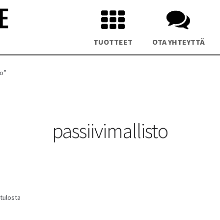
TUOTTEET
OTA YHTEYTTÄ
to”
passiivimallisto
us NUC 15 Pro Plus Mini PC
Asus NUC 14 Pro Plus Mini P
Sorted
 tulosta
by
latest