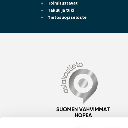
Toimitustavat
Takuu ja tuki
Tietosuojaseloste