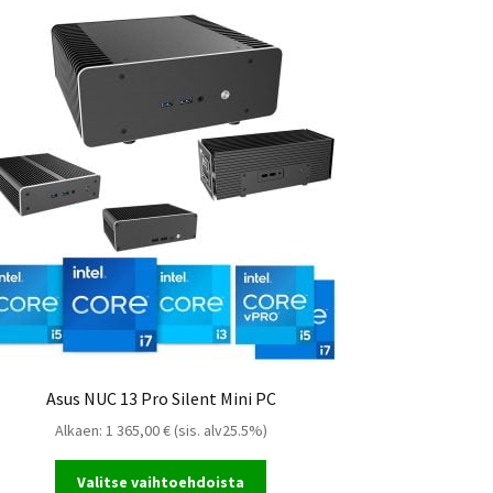
Asus NUC 12 Pro Mini PC
Asus NUC 13 Pro Silent Mini PC
Alkaen:
1 365,00
€
(sis. alv25.5%)
Valitse vaihtoehdoista