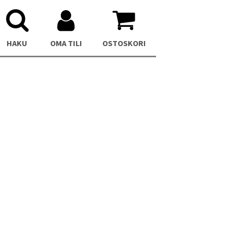
HAKU
OMA TILI
OSTOSKORI
C
Asus NUC 13 Pro Mini PC