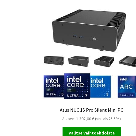
As
As
Asus NUC 15 Pro Silent Mini PC
Alkaen:
1 302,00
€
(sis. alv25.5%)
Valitse vaihtoehdoista