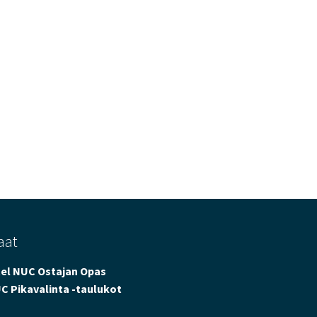
aat
tel NUC Ostajan Opas
C Pikavalinta -taulukot