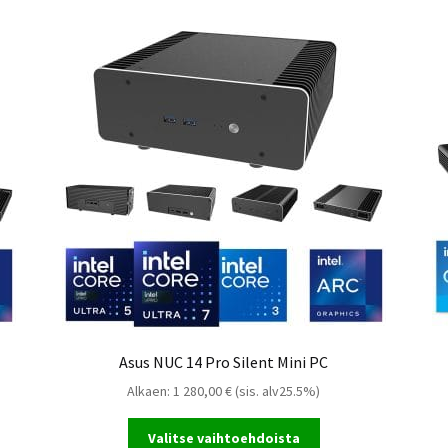
us NUC 15 Pro Mini PC
Asus NUC 14 Pro Mini PC
us NUC 14 Essential Mini PC
Asus NUC 14 Pro Silent Mini PC
Alkaen:
1 280,00
€
(sis. alv25.5%)
Valitse vaihtoehdoista