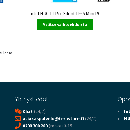
Intel NUC 11 Pro Silent IP65 Mini PC
Valitse vaihtoehdoista
Sorted
 tulosta
by
latest
Yhteystiedot
Opp
Chat
(24/7)
In
asiakaspalvelu@terastore.fi
(24/7)
NU
0290 300 280
(ma-su 9-19)