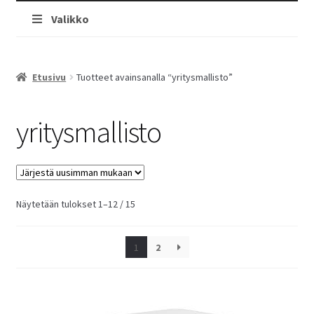
Valikko
Etusivu
Tuotteet avainsanalla “yritysmallisto”
yritysmallisto
Sorted
Näytetään tulokset 1–12 / 15
by
latest
1
2