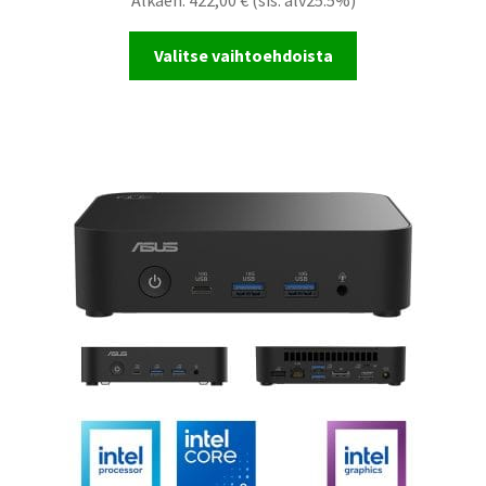
Alkaen:
422,00
€
(sis. alv25.5%)
Valitse vaihtoehdoista