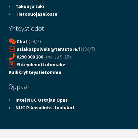
Takuu ja tuki
Tietosuojaseloste
Yhteystiedot
Chat
(24/7)
asiakaspalvelu@terastore.fi
(24/7)
0290 300 280
(ma-su 9-19)
Yhteydenottolomake
Kaikki yhteystietomme
Oppaat
Intel NUC Ostajan Opas
NUC Pikavalinta -taulukot