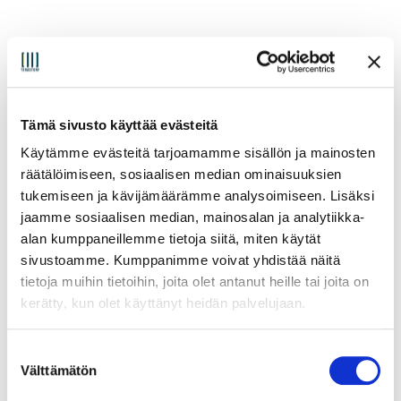
Tämä sivusto käyttää evästeitä
Käytämme evästeitä tarjoamamme sisällön ja mainosten
räätälöimiseen, sosiaalisen median ominaisuuksien
tukemiseen ja kävijämäärämme analysoimiseen. Lisäksi
jaamme sosiaalisen median, mainosalan ja analytiikka-
alan kumppaneillemme tietoja siitä, miten käytät
sivustoamme. Kumppanimme voivat yhdistää näitä
tietoja muihin tietoihin, joita olet antanut heille tai joita on
kerätty, kun olet käyttänyt heidän palvelujaan.
S
Asus NUC 13 Pro Mini PC
Välttämätön
u
Alkaen:
388,00
€
(sis. alv25.5%)
o