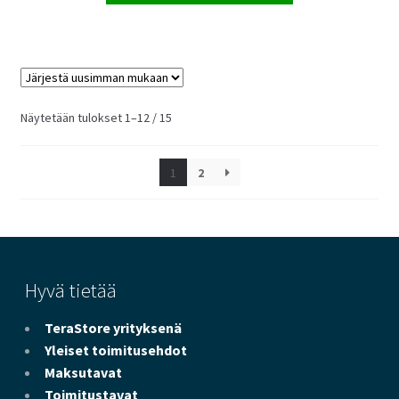
Sorted
Näytetään tulokset 1–12 / 15
by
latest
1
2
Hyvä tietää
TeraStore yrityksenä
Yleiset toimitusehdot
Maksutavat
Toimitustavat