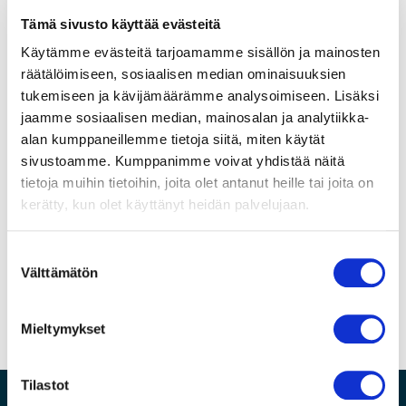
näyttökaapeli
MPN:
97-0101010
Tämä sivusto käyttää evästeitä
3.0m
määrä
Käytämme evästeitä tarjoamamme sisällön ja mainosten
räätälöimiseen, sosiaalisen median ominaisuuksien
tukemiseen ja kävijämäärämme analysoimiseen. Lisäksi
Lisätiedot
Tekniset tiedot
jaamme sosiaalisen median, mainosalan ja analytiikka-
alan kumppaneillemme tietoja siitä, miten käytät
sivustoamme. Kumppanimme voivat yhdistää näitä
Takuu
120kk
tietoja muihin tietoihin, joita olet antanut heille tai joita on
kerätty, kun olet käyttänyt heidän palvelujaan.
Toimitusaika
1-2 päivää
S
Toimitusaika päivinä
1
Välttämätön
u
o
s
Mieltymykset
t
u
m
Tilastot