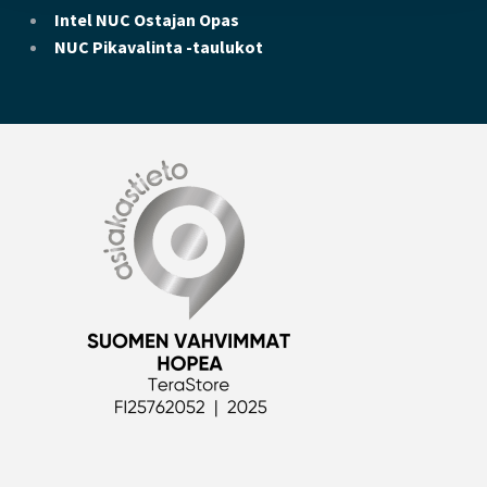
Intel NUC Ostajan Opas
NUC Pikavalinta -taulukot