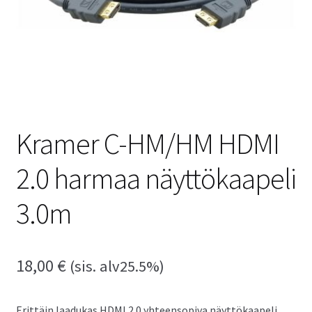
Kramer C-HM/HM HDMI
2.0 harmaa näyttökaapeli
3.0m
18,00
€
(sis. alv25.5%)
Erittäin laadukas HDMI 2.0 yhteensopiva näyttökaapeli