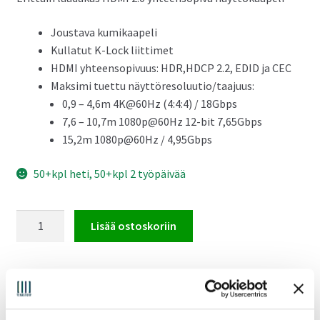
Joustava kumikaapeli
Kullatut K-Lock liittimet
HDMI yhteensopivuus: HDR,HDCP 2.2, EDID ja CEC
Maksimi tuettu näyttöresoluutio/taajuus:
0,9 – 4,6m 4K@60Hz (4:4:4) / 18Gbps
7,6 – 10,7m 1080p@60Hz 12-bit 7,65Gbps
15,2m 1080p@60Hz / 4,95Gbps
50+kpl heti, 50+kpl 2 työpäivää
Kramer
Lisää ostoskoriin
C-
HM/HM
HDMI
2.0
Tuotetunnus (SKU):
97-0101010
Osasto:
HDMI
harmaa