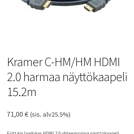
Kramer C-HM/HM HDMI
2.0 harmaa näyttökaapeli
15.2m
71,00
€
(sis. alv25.5%)
Erittäin laadukas HDMI 2.0 yhteensopiva näyttökaapeli