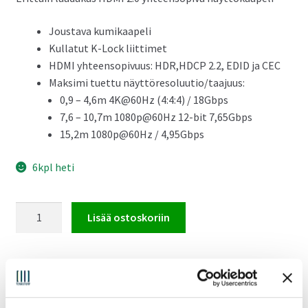
Joustava kumikaapeli
Kullatut K-Lock liittimet
HDMI yhteensopivuus: HDR,HDCP 2.2, EDID ja CEC
Maksimi tuettu näyttöresoluutio/taajuus:
0,9 – 4,6m 4K@60Hz (4:4:4) / 18Gbps
7,6 – 10,7m 1080p@60Hz 12-bit 7,65Gbps
15,2m 1080p@60Hz / 4,95Gbps
6kpl heti
Kramer
Lisää ostoskoriin
C-
HM/HM
HDMI
2.0
Tuotetunnus (SKU):
97-0101050
Osasto:
HDMI
harmaa