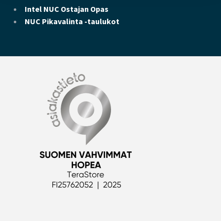
Intel NUC Ostajan Opas
NUC Pikavalinta -taulukot