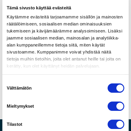
näyttökaapeli
MPN:
97-0101050
Tämä sivusto käyttää evästeitä
15.2m
määrä
Käytämme evästeitä tarjoamamme sisällön ja mainosten
räätälöimiseen, sosiaalisen median ominaisuuksien
tukemiseen ja kävijämäärämme analysoimiseen. Lisäksi
Lisätiedot
Tekniset tiedot
jaamme sosiaalisen median, mainosalan ja analytiikka-
alan kumppaneillemme tietoja siitä, miten käytät
sivustoamme. Kumppanimme voivat yhdistää näitä
Takuu
120kk
tietoja muihin tietoihin, joita olet antanut heille tai joita on
kerätty, kun olet käyttänyt heidän palvelujaan.
Toimitusaika
1-2 päivää
S
Toimitusaika päivinä
1
Välttämätön
u
o
s
Mieltymykset
t
u
m
Tilastot