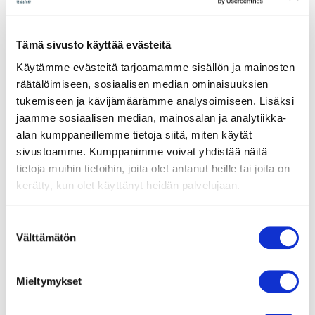
HDMI
2.0
Tuotetunnus (SKU):
97-0131001
Osasto:
Poistuneet tuotteet
harmaa
Tämä sivusto käyttää evästeitä
taipuisa
MPN:
97-0131001
Käytämme evästeitä tarjoamamme sisällön ja mainosten
näyttökaapeli
räätälöimiseen, sosiaalisen median ominaisuuksien
0.3m
tukemiseen ja kävijämäärämme analysoimiseen. Lisäksi
määrä
jaamme sosiaalisen median, mainosalan ja analytiikka-
Lisätiedot
Tekniset tiedot
alan kumppaneillemme tietoja siitä, miten käytät
sivustoamme. Kumppanimme voivat yhdistää näitä
tietoja muihin tietoihin, joita olet antanut heille tai joita on
Takuu
120kk
kerätty, kun olet käyttänyt heidän palvelujaan.
Toimitusaika
2 päivää
S
Välttämätön
u
o
Toimitusaika päivinä
2
s
Mieltymykset
t
u