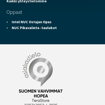
Kaikki yhteystietomme
Oppaat
Intel NUC Ostajan Opas
NUC Pikavalinta -taulukot