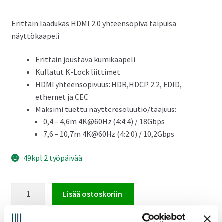
Erittäin laadukas HDMI 2.0 yhteensopiva taipuisa
näyttökaapeli
Erittäin joustava kumikaapeli
Kullatut K-Lock liittimet
HDMI yhteensopivuus: HDR,HDCP 2.2, EDID,
ethernet ja CEC
Maksimi tuettu näyttöresoluutio/taajuus:
0,4 – 4,6m 4K@60Hz (4:4:4) / 18Gbps
7,6 – 10,7m 4K@60Hz (4:2:0) / 10,2Gbps
49kpl 2 työpäivää
Kramer
Lisää ostoskoriin
C-
MHM/MHM