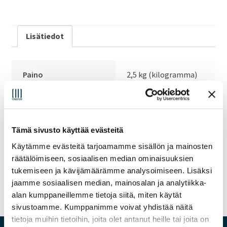
Lisätiedot
Paino
2,5 kg (kilogramma)
Takuu
36kk
Tämä sivusto käyttää evästeitä
Toimitusaika
1-2 päivää
Käytämme evästeitä tarjoamamme sisällön ja mainosten
räätälöimiseen, sosiaalisen median ominaisuuksien
Toimitusaika päivinä
1
tukemiseen ja kävijämäärämme analysoimiseen. Lisäksi
jaamme sosiaalisen median, mainosalan ja analytiikka-
alan kumppaneillemme tietoja siitä, miten käytät
sivustoamme. Kumppanimme voivat yhdistää näitä
tietoja muihin tietoihin, joita olet antanut heille tai joita on