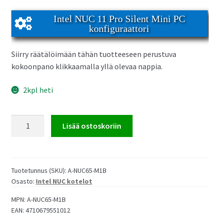
Intel NUC 11 Pro Silent Mini PC
konfiguraattori
Siirry räätälöimään tähän tuotteeseen perustuva
kokoonpano klikkaamalla yllä olevaa nappia.
2kpl heti
Akasa
Lisää ostoskoriin
Plato
TN
passiivinen
NUC
Tuotetunnus (SKU):
A-NUC65-M1B
Osasto:
Intel NUC kotelot
kotelo
määrä
MPN:
A-NUC65-M1B
EAN:
4710679551012