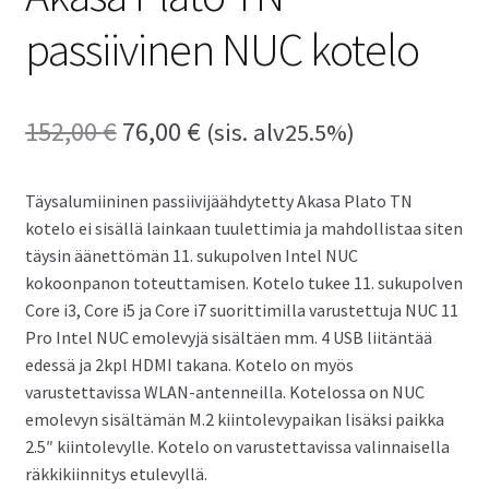
passiivinen NUC kotelo
152,00
€
Alkuperäinen
76,00
€
Nykyinen
(sis. alv25.5%)
hinta
hinta
Täysalumiininen passiivijäähdytetty Akasa Plato TN
oli:
on:
kotelo ei sisällä lainkaan tuulettimia ja mahdollistaa siten
152,00 €.
76,00 €.
täysin äänettömän 11. sukupolven Intel NUC
kokoonpanon toteuttamisen. Kotelo tukee 11. sukupolven
Core i3, Core i5 ja Core i7 suorittimilla varustettuja NUC 11
Pro Intel NUC emolevyjä sisältäen mm. 4 USB liitäntää
edessä ja 2kpl HDMI takana. Kotelo on myös
varustettavissa WLAN-antenneilla. Kotelossa on NUC
emolevyn sisältämän M.2 kiintolevypaikan lisäksi paikka
2.5″ kiintolevylle. Kotelo on varustettavissa valinnaisella
räkkikiinnitys etulevyllä.