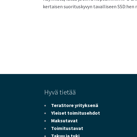
kertaisen suorituskyvyn tavalliseen SSD:hen 
Hyvä tietää
TeraStore yrityksenä
Yleiset toimitusehdot
Maksutavat
Toimitustavat
Takuu ja tuki