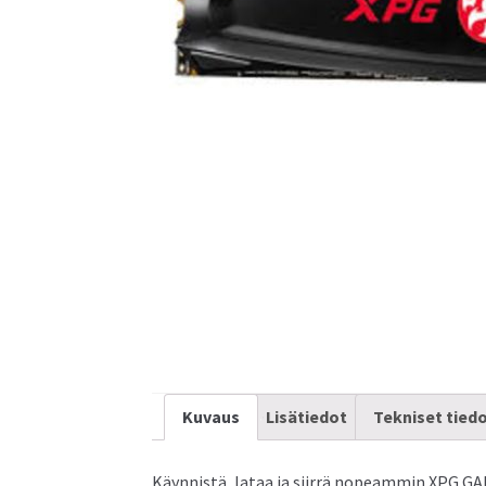
As
As
Kuvaus
Lisätiedot
Tekniset tied
Käynnistä, lataa ja siirrä nopeammin XPG GA