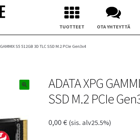
TUOTTEET
OTA YHTEYTTÄ
GAMMIX S5 512GB 3D TLC SSD M.2 PCIe Gen3x4
ADATA XPG GAMMI
SSD M.2 PCIe Gen
us NUC 15 Pro Plus Mini PC
Asus NUC 14 Pro Plus Mini P
0,00
€
(sis. alv25.5%)