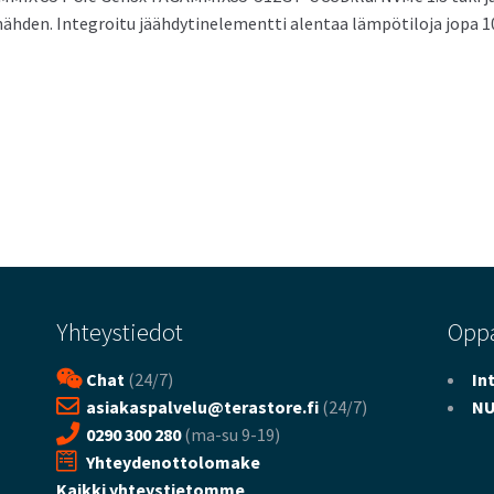
nähden. Integroitu jäähdytinelementti alentaa lämpötiloja jopa 10
Yhteystiedot
Opp
Chat
(24/7)
In
asiakaspalvelu@terastore.fi
(24/7)
NU
0290 300 280
(ma-su 9-19)
Yhteydenottolomake
Kaikki yhteystietomme