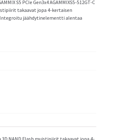
G GAMMIX S5 PCIe Gen3x4 AGAMMIXS5-512GT-C
stipiirit takaavat jopa 4-kertaisen
 Integroitu jäähdytinelementti alentaa
Asus NUC 12 Pro Mini PC
3D NAND Flash muistipiirit takaavat jopa 4-