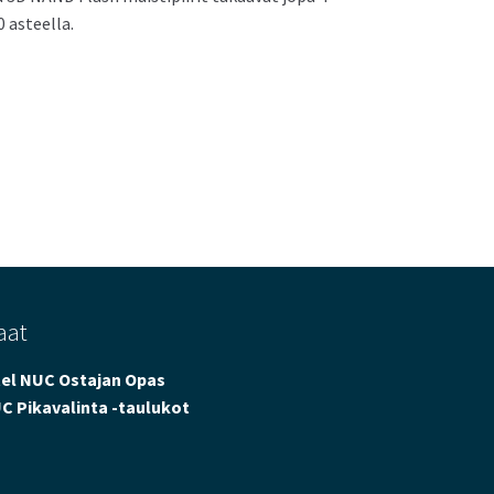
 asteella.
aat
tel NUC Ostajan Opas
C Pikavalinta -taulukot