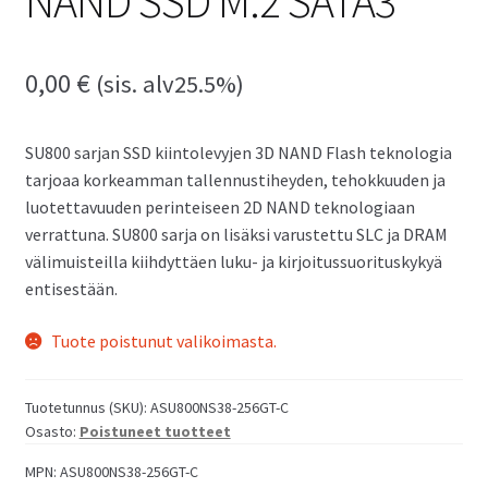
NAND SSD M.2 SATA3
0,00
€
(sis. alv25.5%)
SU800 sarjan SSD kiintolevyjen 3D NAND Flash teknologia
tarjoaa korkeamman tallennustiheyden, tehokkuuden ja
luotettavuuden perinteiseen 2D NAND teknologiaan
verrattuna. SU800 sarja on lisäksi varustettu SLC ja DRAM
välimuisteilla kiihdyttäen luku- ja kirjoitussuorituskykyä
entisestään.
Tuote poistunut valikoimasta.
Tuotetunnus (SKU):
ASU800NS38-256GT-C
Osasto:
Poistuneet tuotteet
MPN:
ASU800NS38-256GT-C