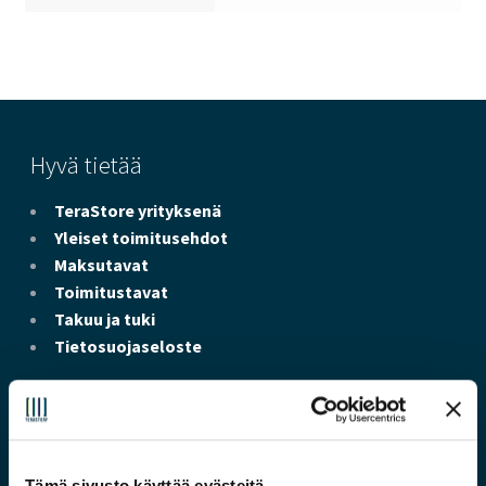
Hyvä tietää
TeraStore yrityksenä
Yleiset toimitusehdot
Maksutavat
Toimitustavat
Takuu ja tuki
Tietosuojaseloste
Yhteystiedot
Chat
(24/7)
asiakaspalvelu@terastore.fi
(24/7)
Tämä sivusto käyttää evästeitä