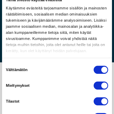
0290 300 280
(ma-su 9-19)
Käytämme evästeitä tarjoamamme sisällön ja mainosten
Yhteydenottolomake
räätälöimiseen, sosiaalisen median ominaisuuksien
Kaikki yhteystietomme
tukemiseen ja kävijämäärämme analysoimiseen. Lisäksi
Oppaat
jaamme sosiaalisen median, mainosalan ja analytiikka-
alan kumppaneillemme tietoja siitä, miten käytät
Intel NUC Ostajan Opas
sivustoamme. Kumppanimme voivat yhdistää näitä
NUC Pikavalinta -taulukot
tietoja muihin tietoihin, joita olet antanut heille tai joita on
kerätty, kun olet käyttänyt heidän palvelujaan.
S
Välttämätön
u
o
s
Mieltymykset
t
u
m
Tilastot
u
k