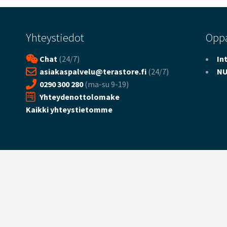
Yhteystiedot
Opp
Chat
(24/7)
In
asiakaspalvelu@terastore.fi
(24/7)
NU
0290 300 280
(ma-su 9-19)
Yhteydenottolomake
Kaikki yhteystietomme