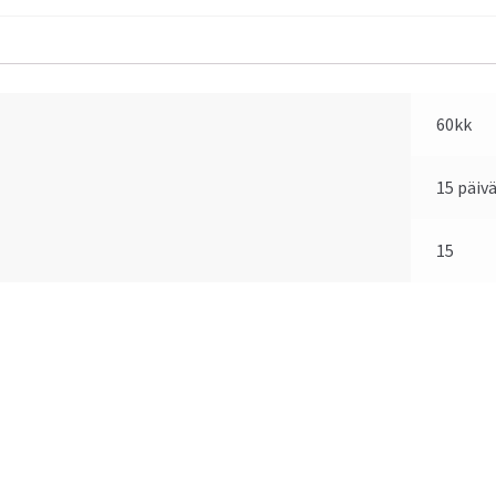
60kk
15 päiv
15