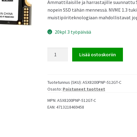
Ammattilaisille ja harrastajille suunnat
nopein SSD tähän mennessä. NVME 1.3 tuk
muistipiiriteknologiaan mahdollistavat jop
us NUC 15 Pro Mini PC
Asus NUC 14 Pro Mini PC
20kpl 3 työpäivää
ADATA
Lisää ostoskoriin
XPG
SX8200
PRO
us NUC 14 Essential Mini PC
512GB
Tuotetunnus (SKU):
ASX8200PNP-512GT-C
Osasto:
Poistuneet tuotteet
3D
TLC
MPN:
ASX8200PNP-512GT-C
SSD
EAN:
4713218469458
M.2
PCIe
Gen3x4
määrä