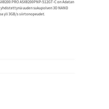
tu SX8200 PRO ASX8200PNP-512GT-C on Adatan
i yhdistettynä uuden sukupolven 3D NAND
a yli 3GB/s siirtonopeudet.
Asus NUC 12 Pro Mini PC