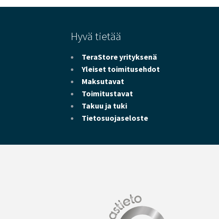
Hyvä tietää
TeraStore yrityksenä
Yleiset toimitusehdot
Maksutavat
Toimitustavat
Takuu ja tuki
Tietosuojaseloste