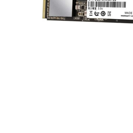
As
As