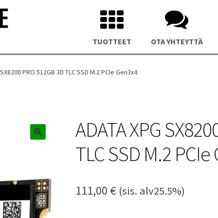
TUOTTEET
OTA YHTEYTTÄ
SX8200 PRO 512GB 3D TLC SSD M.2 PCIe Gen3x4
ADATA XPG SX820
TLC SSD M.2 PCIe
us NUC 15 Pro Plus Mini PC
Asus NUC 14 Pro Plus Mini P
111,00
€
(sis. alv25.5%)