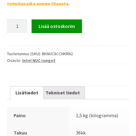
toimitusaika ennen tilausta.
Intel
Lisää ostoskoriin
NUC8CCHKRN
Celeron
runko
(ilman
Tuotetunnus (SKU):
BKNUC8CCHKRN2
Osasto:
Intel NUC rungot
3.5mm
audioliitäntää)
määrä
Lisätiedot
Tekniset tiedot
Paino
1,5 kg (kilogramma)
Takuu
36kk