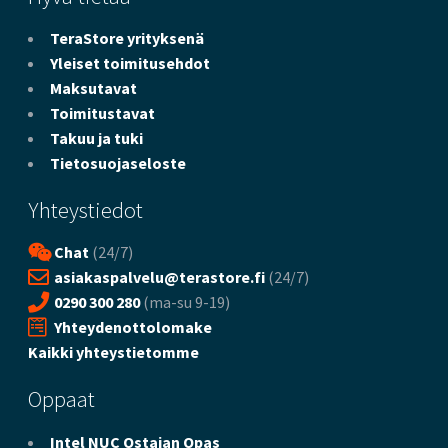
TeraStore yrityksenä
Yleiset toimitusehdot
Maksutavat
Toimitustavat
Takuu ja tuki
Tietosuojaseloste
Yhteystiedot
Chat
(24/7)
asiakaspalvelu@terastore.fi
(24/7)
0290 300 280
(ma-su 9-19)
Yhteydenottolomake
Kaikki yhteystietomme
Oppaat
Intel NUC Ostajan Opas