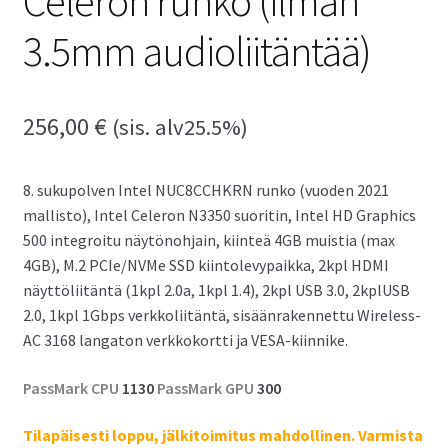
Celeron runko (ilman
3.5mm audioliitäntää)
256,00
€
(sis. alv25.5%)
8. sukupolven Intel NUC8CCHKRN runko (vuoden 2021
mallisto), Intel Celeron N3350 suoritin, Intel HD Graphics
500 integroitu näytönohjain, kiinteä 4GB muistia (max
4GB), M.2 PCIe/NVMe SSD kiintolevypaikka, 2kpl HDMI
näyttöliitäntä (1kpl 2.0a, 1kpl 1.4), 2kpl USB 3.0, 2kplUSB
2.0, 1kpl 1Gbps verkkoliitäntä, sisäänrakennettu Wireless-
AC 3168 langaton verkkokortti ja VESA-kiinnike.
PassMark CPU
1130
PassMark GPU
300
Tilapäisesti loppu, jälkitoimitus mahdollinen. Varmista