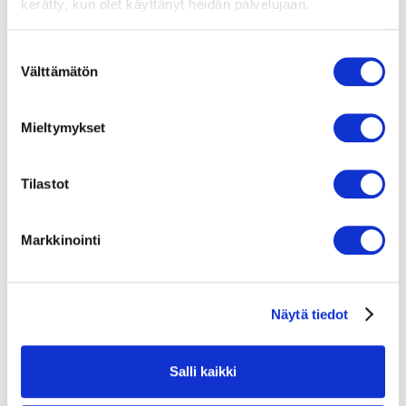
kerätty, kun olet käyttänyt heidän palvelujaan.
S
Välttämätön
u
o
s
Mieltymykset
t
u
m
Tilastot
u
k
Markkinointi
s
e
n
Näytä tiedot
v
a
l
Salli kaikki
i
n