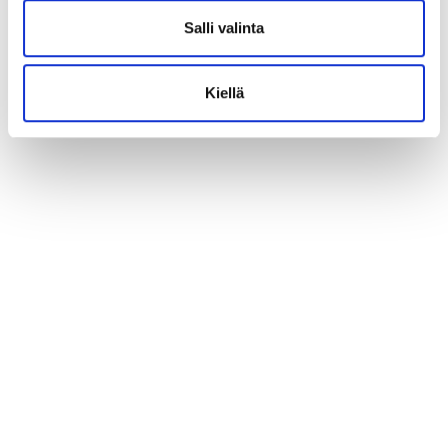
t
Salli valinta
a
Kiellä