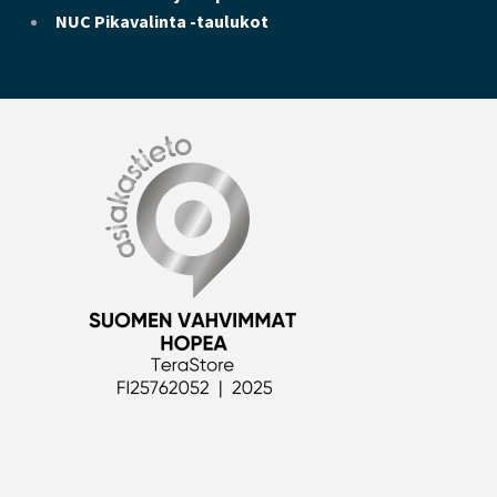
NUC Pikavalinta -taulukot