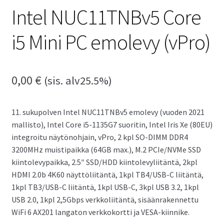
Intel NUC11TNBv5 Core
i5 Mini PC emolevy (vPro)
0,00
€
(sis. alv25.5%)
11. sukupolven Intel NUC11TNBv5 emolevy (vuoden 2021
mallisto), Intel Core i5-1135G7 suoritin, Intel Iris Xe (80EU)
integroitu näytönohjain, vPro, 2 kpl SO-DIMM DDR4
3200MHz muistipaikka (64GB max.), M.2 PCIe/NVMe SSD
kiintolevypaikka, 2.5″ SSD/HDD kiintolevyliitäntä, 2kpl
HDMI 2.0b 4K60 näyttöliitäntä, 1kpl TB4/USB-C liitäntä,
1kpl TB3/USB-C liitäntä, 1kpl USB-C, 3kpl USB 3.2, 1kpl
USB 2.0, 1kpl 2,5Gbps verkkoliitäntä, sisäänrakennettu
WiFi 6 AX201 langaton verkkokortti ja VESA-kiinnike.