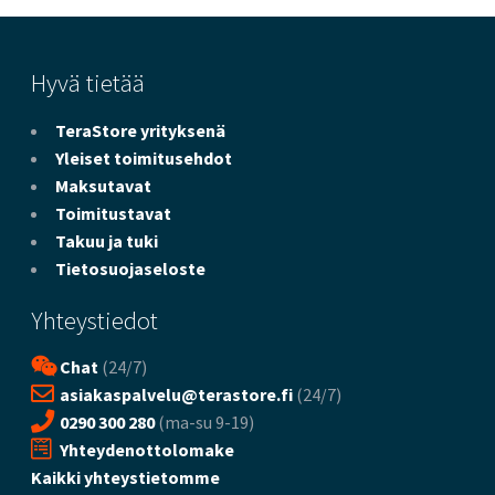
Hyvä tietää
TeraStore yrityksenä
Yleiset toimitusehdot
Maksutavat
Toimitustavat
Takuu ja tuki
Tietosuojaseloste
Yhteystiedot
Chat
(24/7)
asiakaspalvelu@terastore.fi
(24/7)
0290 300 280
(ma-su 9-19)
Yhteydenottolomake
Kaikki yhteystietomme