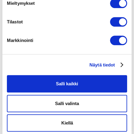
s
Mieltymykset
t
u
m
Tilastot
u
k
Markkinointi
s
e
n
Näytä tiedot
v
a
l
Salli kaikki
i
n
t
Salli valinta
a
Kiellä