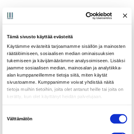
Tämä sivusto käyttää evästeitä
Käytämme evästeitä tarjoamamme sisällön ja mainosten
räätälöimiseen, sosiaalisen median ominaisuuksien
tukemiseen ja kävijämäärämme analysoimiseen. Lisäksi
jaamme sosiaalisen median, mainosalan ja analytiikka-
alan kumppaneillemme tietoja siitä, miten käytät
sivustoamme. Kumppanimme voivat yhdistää näitä
tietoja muihin tietoihin, joita olet antanut heille tai joita on
kerätty, kun olet käyttänyt heidän palvelujaan.
S
Välttämätön
u
o