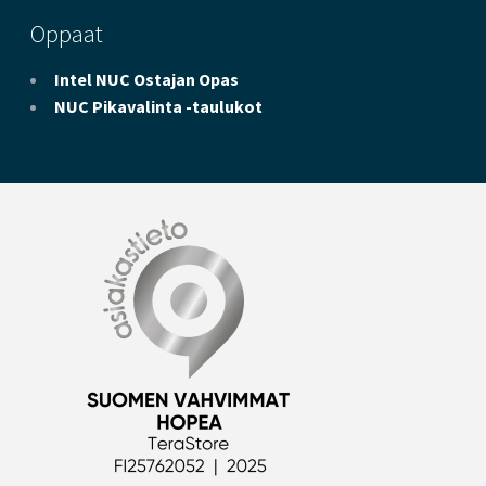
Oppaat
Intel NUC Ostajan Opas
NUC Pikavalinta -taulukot