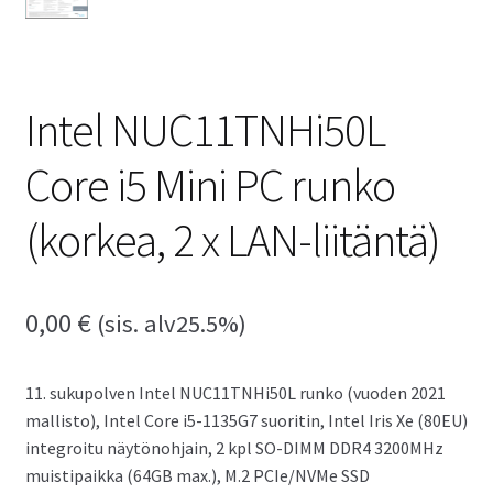
Intel NUC11TNHi50L
Core i5 Mini PC runko
(korkea, 2 x LAN-liitäntä)
0,00
€
(sis. alv25.5%)
11. sukupolven Intel NUC11TNHi50L runko (vuoden 2021
mallisto), Intel Core i5-1135G7 suoritin, Intel Iris Xe (80EU)
integroitu näytönohjain, 2 kpl SO-DIMM DDR4 3200MHz
muistipaikka (64GB max.), M.2 PCIe/NVMe SSD