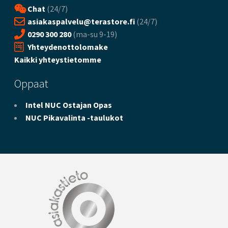
Chat
(24/7)
asiakaspalvelu@terastore.fi
(24/7)
0290 300 280
(ma-su 9-19)
Yhteydenottolomake
Kaikki yhteystietomme
Oppaat
Intel NUC Ostajan Opas
NUC Pikavalinta -taulukot