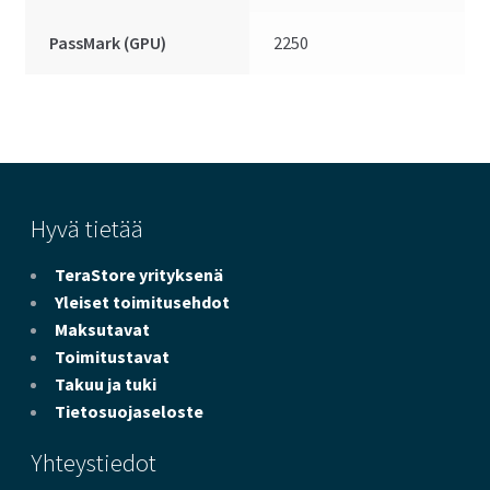
PassMark (GPU)
2250
Hyvä tietää
TeraStore yrityksenä
Yleiset toimitusehdot
Maksutavat
Toimitustavat
Takuu ja tuki
Tietosuojaseloste
Yhteystiedot