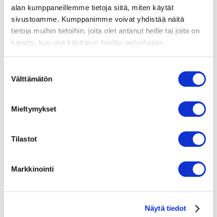
alan kumppaneillemme tietoja siitä, miten käytät
sivustoamme. Kumppanimme voivat yhdistää näitä
tietoja muihin tietoihin, joita olet antanut heille tai joita on
kerätty, kun olet käyttänyt heidän palvelujaan.
S
Välttämätön
u
o
s
Mieltymykset
t
u
m
Tilastot
u
k
Markkinointi
s
e
n
Näytä tiedot
v