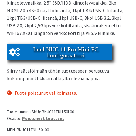
kiintolevypaikka, 2.5″ SSD/HDD kiintolevypaikka, 2kpl
HDMI 2.0b 4K60 näyttöliitäntä, 1kpl TB4/USB-C liitäntä,
1kpl TB3/USB-C liitäntä, 1kpl USB-C, 3kpl USB 3.2, 3kpl
USB 2.0, 2kpl 2,5Gbps verkkoliitäntä, sisäänrakennettu
WiFi 6 AX201 langaton verkkokortti ja VESA-kiinnike.
Intel NUC 11 Pro Mini PC
konfiguraattori
Siirry räätälöimään tähän tuotteeseen perustuva
kokoonpano klikkaamalla yllä olevaa nappia.
Tuote poistunut valikoimasta.
Tuotetunnus (SKU):
BNUC11TNHI50L00
Osasto:
Poistuneet tuotteet
MPN:
BNUC11TNHI50L00