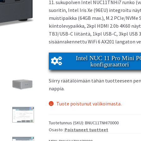
11. sukupolven Intel NUC11TNHi7 runko (vu
suoritin, Intel Iris Xe (96EU) integroitu 
muistipaikka (64GB max.), M.2 PCIe/NVMe S
us NUC 15 Pro Mini PC
Asus NUC 14 Pro Mini PC
kiintolevypaikka, 2kpl HDMI 2.0b 4K60 näyt
TB3/USB-C liitäntä, 1kpl USB-C, 3kpl USB 3.
sisäänrakennettu WiFi 6 AX201 langaton ver
Intel NUC 11 Pro Mini P
konfiguraattori
Siirry räätälöimään tähän tuotteeseen pe
us NUC 14 Essential Mini PC
nappia.
Tuote poistunut valikoimasta.
Tuotetunnus (SKU):
BNUC11TNHI70000
Osasto:
Poistuneet tuotteet