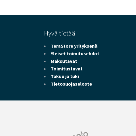
Hyvä tietää
TeraStore yrityksenä
Yleiset toimitusehdot
Maksutavat
Toimitustavat
Takuu ja tuki
Tietosuojaseloste