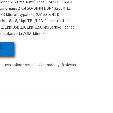
oden 2021 mallisto), Intel Core i7-1165G7
näytönohjain, 2 kpl SO-DIMM DDR4 3200MHz
SD kiintolevypaikka, 2.5″ SSD/HDD
Asus NUC 12 Pro Mini PC
töliitäntä, 1kpl TB4/USB-C liitäntä, 1kpl
2, 1kplUSB 2.0, 1kpl 2,5Gbps verkkoliitäntä,
kkokortti ja VESA-kiinnike.
C
rustuva kokoonpano klikkaamalla yllä olevaa