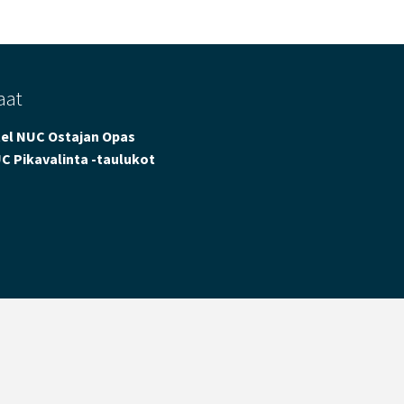
aat
tel NUC Ostajan Opas
C Pikavalinta -taulukot