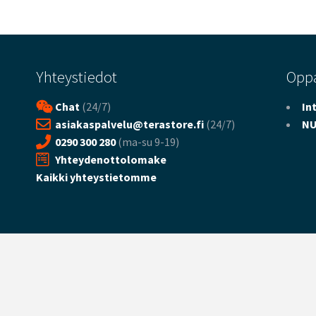
Yhteystiedot
Opp
Chat
(24/7)
In
asiakaspalvelu@terastore.fi
(24/7)
NU
0290 300 280
(ma-su 9-19)
Yhteydenottolomake
Kaikki yhteystietomme