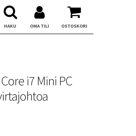
HAKU
OMA TILI
OSTOSKORI
Core i7 Mini PC
virtajohtoa
C
Asus NUC 13 Pro Mini PC