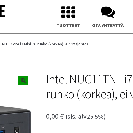
TUOTTEET
OTA YHTEYTTÄ
TNHi7 Core i7 Mini PC runko (korkea), ei virtajohtoa
Intel NUC11TNHi7 
runko (korkea), ei 
us NUC 15 Pro Plus Mini PC
Asus NUC 14 Pro Plus Mini P
0,00
€
(sis. alv25.5%)