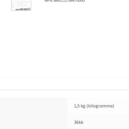
MPN:
BNUC11TNHI70000
1,5 kg (kilogramma)
36kk