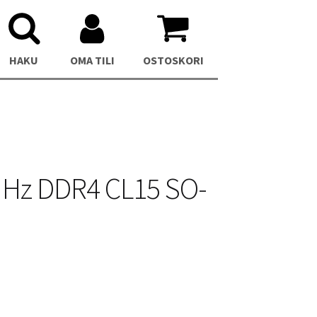
HAKU
OMA TILI
OSTOSKORI
MHz DDR4 CL15 SO-
C
Asus NUC 13 Pro Mini PC