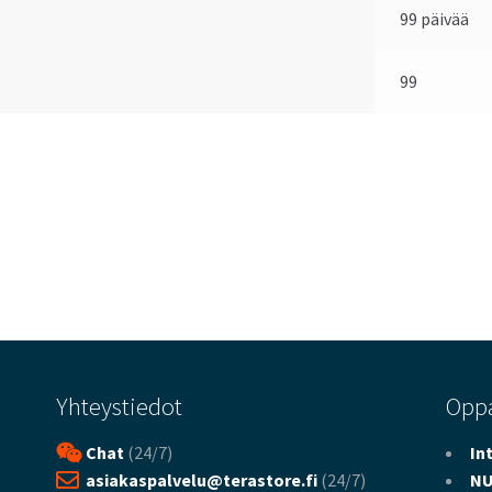
99 päivää
99
Yhteystiedot
Opp
Chat
(24/7)
In
asiakaspalvelu@terastore.fi
(24/7)
NU