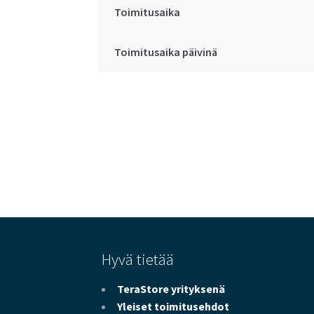
Toimitusaika
Toimitusaika päivinä
Hyvä tietää
TeraStore yrityksenä
Yleiset toimitusehdot