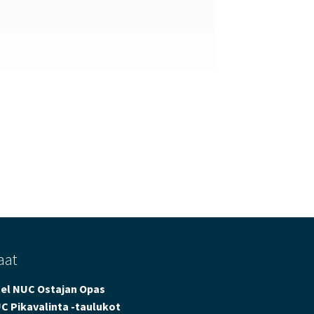
aat
tel NUC Ostajan Opas
C Pikavalinta -taulukot