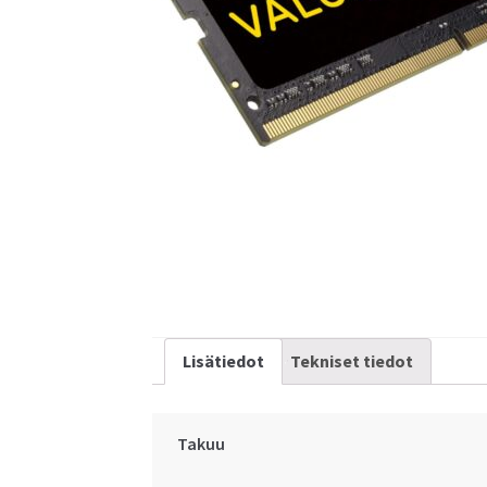
As
As
Lisätiedot
Tekniset tiedot
Takuu