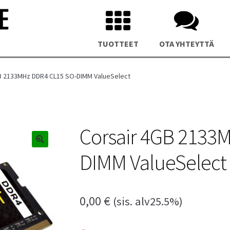
TUOTTEET
OTA YHTEYTTÄ
B 2133MHz DDR4 CL15 SO-DIMM ValueSelect
Corsair 4GB 2133
DIMM ValueSelect
us NUC 15 Pro Plus Mini PC
Asus NUC 14 Pro Plus Mini P
0,00
€
(sis. alv25.5%)