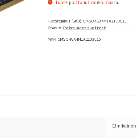
Tuote poistunut valikoimasta.
us NUC 15 Pro Mini PC
Asus NUC 14 Pro Mini PC
Tuotetunnus (SKU):
CMSO4GX4M1A2133C15
Osasto:
Poistuneet tuotteet
MPN:
CMSO4GX4M1A2133C15
us NUC 14 Essential Mini PC
Elinikäinen