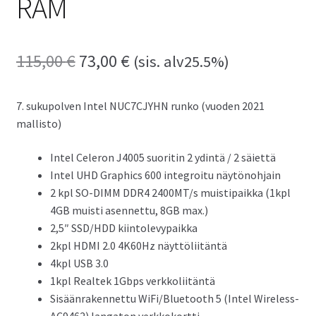
RAM
115,00
€
Alkuperäinen
73,00
€
Nykyinen
(sis. alv25.5%)
hinta
hinta
7. sukupolven Intel NUC7CJYHN runko (vuoden 2021
oli:
on:
mallisto)
115,00 €.
73,00 €.
Intel Celeron J4005 suoritin 2 ydintä / 2 säiettä
Intel UHD Graphics 600 integroitu näytönohjain
2 kpl SO-DIMM DDR4 2400MT/s muistipaikka (1kpl
4GB muisti asennettu, 8GB max.)
2,5″ SSD/HDD kiintolevypaikka
2kpl HDMI 2.0 4K60Hz näyttöliitäntä
4kpl USB 3.0
1kpl Realtek 1Gbps verkkoliitäntä
Sisäänrakennettu WiFi/Bluetooth 5 (Intel Wireless-