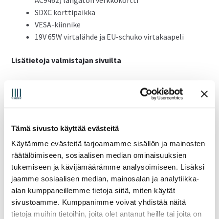
AC9462) langaton verkkokortti
SDXC korttipaikka
VESA-kiinnike
19V 65W virtalähde ja EU-schuko virtakaapeli
Lisätietoja valmistajan sivuilta
Huom. Takuu 12kk, kunnostettu, ei Windows 11 tukea, ei
alkuperäispakkauksessa. Ota yhteyttä chatillä tai
sähköpostilla, jos haluat tilata rungolle asennuksen tai
SSD:n.
Tämä sivusto käyttää evästeitä
Tuote poistunut valikoimasta.
Käytämme evästeitä tarjoamamme sisällön ja mainosten
räätälöimiseen, sosiaalisen median ominaisuuksien
tukemiseen ja kävijämäärämme analysoimiseen. Lisäksi
Tuotetunnus (SKU):
NUC7CJYHN2
jaamme sosiaalisen median, mainosalan ja analytiikka-
Osasto:
Poistuneet tuotteet
alan kumppaneillemme tietoja siitä, miten käytät
MPN:
BOXNUC7CJYHN2
sivustoamme. Kumppanimme voivat yhdistää näitä
EAN:
5032037220644
tietoja muihin tietoihin, joita olet antanut heille tai joita on