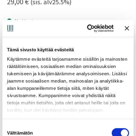
29,00
€
(sis. alv25.5%)
3kpl heti
Intel
Lisää ostoskoriin
NUC
Tämä sivusto käyttää evästeitä
USB-
Käytämme evästeitä tarjoamamme sisällön ja mainosten
C
räätälöimiseen, sosiaalisen median ominaisuuksien
rasialiitin
Tuotetunnus (SKU):
MYE-6554
tukemiseen ja kävijämäärämme analysoimiseen. Lisäksi
Osasto:
NUC räkkitelinetarvikkeet
50cm
jaamme sosiaalisen median, mainosalan ja analytiikka-
kaapelilla
alan kumppaneillemme tietoja siitä, miten käytät
MPN:
MYE-6554
19
EAN:
8719992970438
sivustoamme. Kumppanimme voivat yhdistää näitä
tuuman
tietoja muihin tietoihin, joita olet antanut heille tai joita on
räkkitelineisiin
kerätty, kun olet käyttänyt heidän palvelujaan.
määrä
Lisätiedot
S
Välttämätön
u