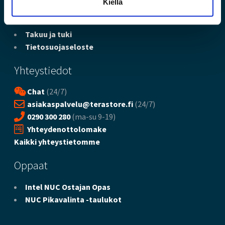
Kiellä
Maksutavat
Toimitustavat
Takuu ja tuki
Tietosuojaseloste
Yhteystiedot
Chat
(24/7)
asiakaspalvelu@terastore.fi
(24/7)
0290 300 280
(ma-su 9-19)
Yhteydenottolomake
Kaikki yhteystietomme
Oppaat
Intel NUC Ostajan Opas
NUC Pikavalinta -taulukot