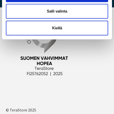
n
t
Salli valinta
a
Kiellä
© TeraStore 2025