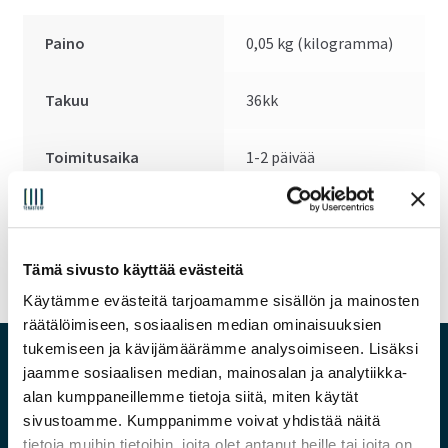
Paino
0,05 kg (kilogramma)
Takuu
36kk
Toimitusaika
1-2 päivää
Toimitusaika päivinä
1
Tämä sivusto käyttää evästeitä
Käytämme evästeitä tarjoamamme sisällön ja mainosten
räätälöimiseen, sosiaalisen median ominaisuuksien
tukemiseen ja kävijämäärämme analysoimiseen. Lisäksi
jaamme sosiaalisen median, mainosalan ja analytiikka-
Hyvä tietää
alan kumppaneillemme tietoja siitä, miten käytät
sivustoamme. Kumppanimme voivat yhdistää näitä
TeraStore yrityksenä
tietoja muihin tietoihin, joita olet antanut heille tai joita on