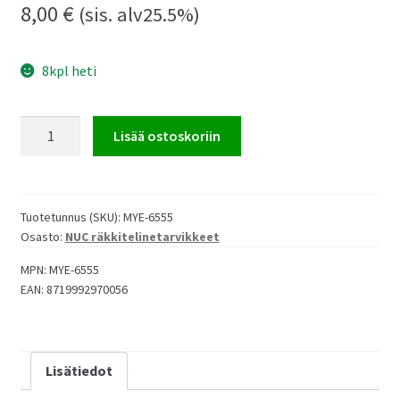
8,00
€
(sis. alv25.5%)
8kpl heti
Intel
Lisää ostoskoriin
NUC
peitelevy
1U
19
Tuotetunnus (SKU):
MYE-6555
Osasto:
NUC räkkitelinetarvikkeet
tuuman
räkkitelineeseen
MPN:
MYE-6555
määrä
EAN:
8719992970056
Lisätiedot