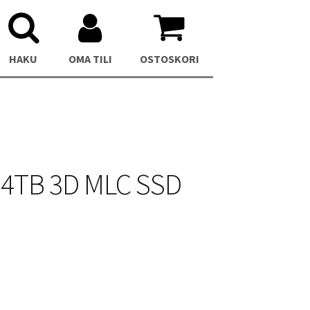
HAKU
OMA TILI
OSTOSKORI
 4TB 3D MLC SSD
C
Asus NUC 13 Pro Mini PC