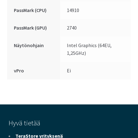
PassMark (CPU)
14910
PassMark (GPU)
2740
Näytönohjain
Intel Graphics (64EU,
1,25GHz)
vPro
Ei
Hyvä tietää
TeraStore yrityksenä