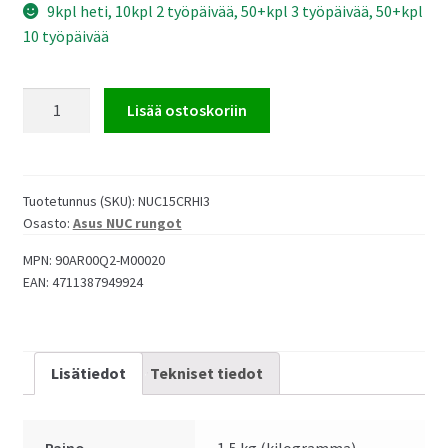
9kpl heti, 10kpl 2 työpäivää, 50+kpl 3 työpäivää, 50+kpl
10 työpäivää
Asus
Lisää ostoskoriin
NUC
15
Pro
NUC15CRHI3
Tuotetunnus (SKU):
NUC15CRHI3
Osasto:
Asus NUC rungot
Core
3
MPN:
90AR00Q2-M00020
Mini
EAN:
4711387949924
PC
runko
(korkea)
Lisätiedot
Tekniset tiedot
määrä