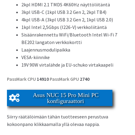
2kpl HDMI 2.1 TMDS 4K60Hz näyttöliitäntä
3kpl USB-C (1kpl USB 3.2 Gen 2, 2kpl TB4)
4kpl USB-A (3kpl USB 3.2 Gen 2, 1kpl USB 2.0)
1kpl Intel 2,5Gbps (I226-V) verkkoliitäntä
Sisäänrakennettu WiFi/Bluetooth Intel Wi-Fi 7
BE202 langaton verkkokortti
Laajennusmodulipaikka
VESA-kiinnike
19V 90W virtalähde ja EU-schuko virtakaapeli
PassMark CPU
14910
PassMark GPU
2740
Asus NUC 15 Pro Mini PC
konfiguraattori
Siirry räätälöimään tähän tuotteeseen perustuva
kokoonpano klikkaamalla yllä olevaa nappia.