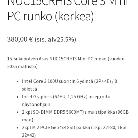
NUC15CRHI3 Core 3 Mini
PC runko (korkea)
380,00
€
(sis. alv25.5%)
15. sukupolven Asus NUC15CRHI3 Mini PC runko (vuoden
2025 mallisto)
Intel Core 3 100U suoritin 6 ydintä (2P+4E) / 8
säiettä
Intel Graphics (64EU, 1,25 GHz) integroitu
näytönohjain
2 kpl SO-DIMM DDR5 5600MT/s muistipaikka (96GB
max.)
2kpl M.2 PCIe Gen4x4 SSD paikka (1kpl 22×80, 1kpl
22×42)