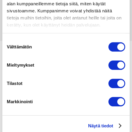
alan kumppaneillemme tietoja siitä, miten käytät
Tietosuojaseloste
sivustoamme. Kumppanimme voivat yhdistää näitä
tietoja muihin tietoihin, joita olet antanut heille tai joita on
kerätty, kun olet käyttänyt heidän palvelujaan.
S
Välttämätön
u
o
s
Mieltymykset
t
u
m
Tilastot
u
k
Markkinointi
s
e
n
Näytä tiedot
v