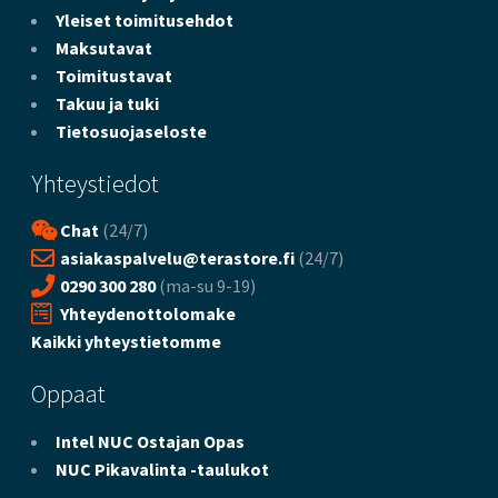
Yleiset toimitusehdot
Maksutavat
Toimitustavat
Takuu ja tuki
Tietosuojaseloste
Yhteystiedot
Chat
(24/7)
asiakaspalvelu@terastore.fi
(24/7)
0290 300 280
(ma-su 9-19)
Yhteydenottolomake
Kaikki yhteystietomme
Oppaat
Intel NUC Ostajan Opas
NUC Pikavalinta -taulukot