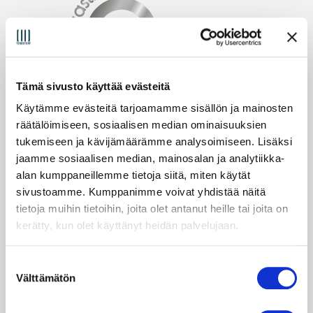
Tämä sivusto käyttää evästeitä
Käytämme evästeitä tarjoamamme sisällön ja mainosten
räätälöimiseen, sosiaalisen median ominaisuuksien
tukemiseen ja kävijämäärämme analysoimiseen. Lisäksi
jaamme sosiaalisen median, mainosalan ja analytiikka-
alan kumppaneillemme tietoja siitä, miten käytät
sivustoamme. Kumppanimme voivat yhdistää näitä
tietoja muihin tietoihin, joita olet antanut heille tai joita on
kerätty, kun olet käyttänyt heidän palvelujaan.
© TeraStore 2025
Tietosuojaseloste
S
Välttämätön
u
o