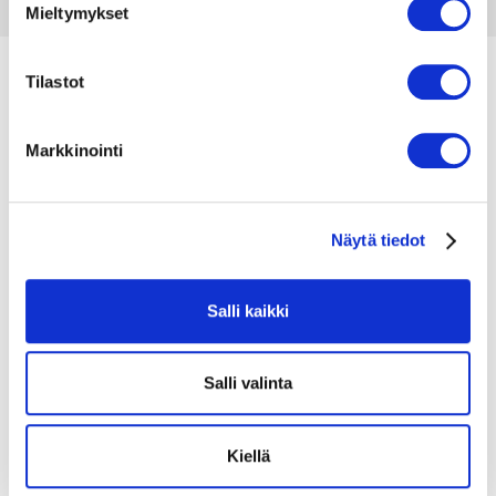
s
Mieltymykset
t
u
m
Tilastot
u
k
Markkinointi
s
e
n
Näytä tiedot
v
a
l
Salli kaikki
i
n
t
Salli valinta
a
Kiellä