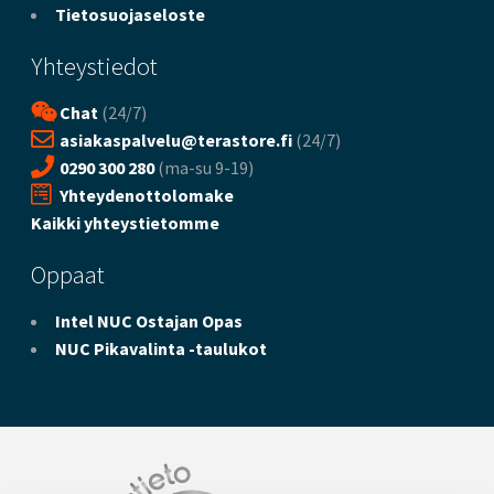
Tietosuojaseloste
Yhteystiedot
Chat
(24/7)
asiakaspalvelu@terastore.fi
(24/7)
0290 300 280
(ma-su 9-19)
Yhteydenottolomake
Kaikki yhteystietomme
Oppaat
Intel NUC Ostajan Opas
NUC Pikavalinta -taulukot