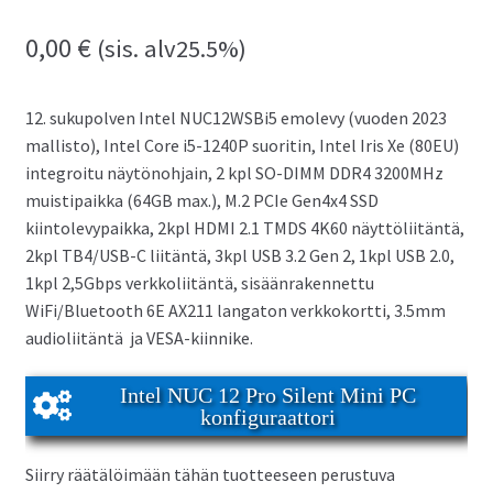
0,00
€
(sis. alv25.5%)
12. sukupolven Intel NUC12WSBi5 emolevy (vuoden 2023
mallisto), Intel Core i5-1240P suoritin, Intel Iris Xe (80EU)
integroitu näytönohjain, 2 kpl SO-DIMM DDR4 3200MHz
muistipaikka (64GB max.), M.2 PCIe Gen4x4 SSD
kiintolevypaikka, 2kpl HDMI 2.1 TMDS 4K60 näyttöliitäntä,
2kpl TB4/USB-C liitäntä, 3kpl USB 3.2 Gen 2, 1kpl USB 2.0,
1kpl 2,5Gbps verkkoliitäntä, sisäänrakennettu
WiFi/Bluetooth 6E AX211 langaton verkkokortti, 3.5mm
audioliitäntä ja VESA-kiinnike.
Intel NUC 12 Pro Silent Mini PC
konfiguraattori
Siirry räätälöimään tähän tuotteeseen perustuva