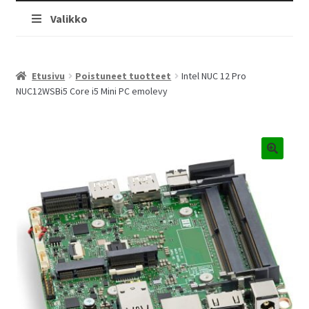
Valikko
Etusivu
Poistuneet tuotteet
Intel NUC 12 Pro
NUC12WSBi5 Core i5 Mini PC emolevy