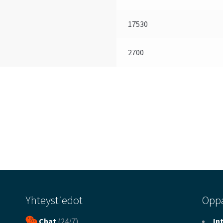
17530
2700
Yhteystiedot
Opp
Chat
(24/7)
In