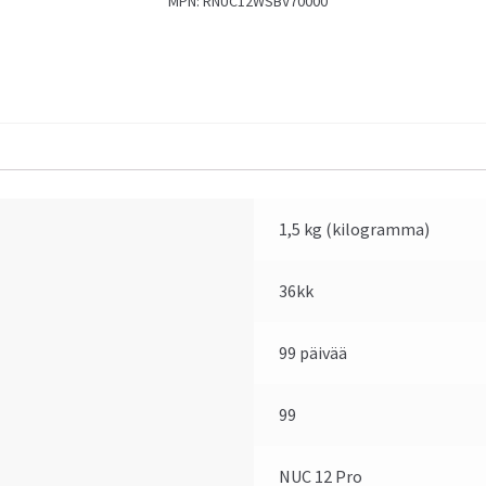
MPN:
RNUC12WSBV70000
1,5 kg (kilogramma)
36kk
99 päivää
99
NUC 12 Pro