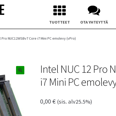
TUOTTEET
OTA YHTEYTTÄ
12 Pro NUC12WSBv7 Core i7 Mini PC emolevy (vPro)
Intel NUC 12 Pro
i7 Mini PC emolevy
us NUC 15 Pro Plus Mini PC
Asus NUC 14 Pro Plus Mini P
0,00
€
(sis. alv25.5%)