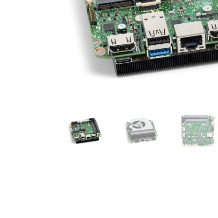
As
As