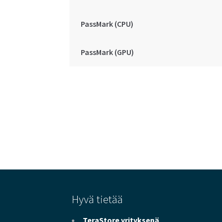
PassMark (CPU)
PassMark (GPU)
Hyvä tietää
TeraStore yrityksenä