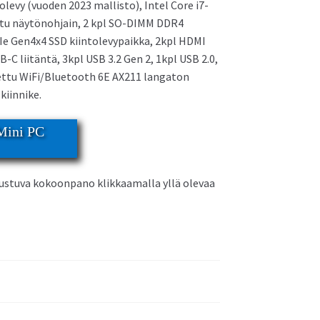
evy (vuoden 2023 mallisto), Intel Core i7-
roitu näytönohjain, 2 kpl SO-DIMM DDR4
Ie Gen4x4 SSD kiintolevypaikka, 2kpl HDMI
Asus NUC 12 Pro Mini PC
C liitäntä, 3kpl USB 3.2 Gen 2, 1kpl USB 2.0,
ettu WiFi/Bluetooth 6E AX211 langaton
kiinnike.
 Mini PC
rustuva kokoonpano klikkaamalla yllä olevaa