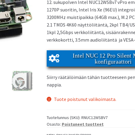
12. sukupolven Intel NUC12WSBv7 vPro emol
1270P suoritin, Intel Iris Xe (96EU) integ
3200MHz muistipaikka (64GB max.), M.2 PC
us NUC 15 Pro Mini PC
Asus NUC 14 Pro Mini PC
2.1 TMDS 4K60 näyttöliitäntä, 2kpl TB4/USB-
1kpl 2,5Gbps verkkoliitäntä, sisäänrakenn
verkkokortti, 3.5mm audioliitäntä ja VESA-
Intel NUC 12 Pro Silent
konfiguraattori
Siirry räätälöimään tähän tuotteeseen pe
us NUC 14 Essential Mini PC
nappia.
Tuote poistunut valikoimasta.
Tuotetunnus (SKU):
RNUC12WSBV7
Osasto:
Poistuneet tuotteet