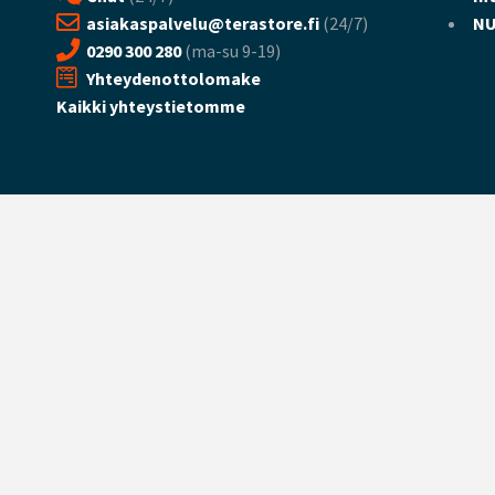
asiakaspalvelu@terastore.fi
(24/7)
NU
0290 300 280
(ma-su 9-19)
Yhteydenottolomake
Kaikki yhteystietomme