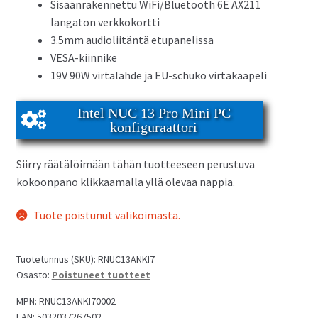
Sisäänrakennettu WiFi/Bluetooth 6E AX211
langaton verkkokortti
3.5mm audioliitäntä etupanelissa
VESA-kiinnike
19V 90W virtalähde ja EU-schuko virtakaapeli
Intel NUC 13 Pro Mini PC
konfiguraattori
Siirry räätälöimään tähän tuotteeseen perustuva
kokoonpano klikkaamalla yllä olevaa nappia.
Tuote poistunut valikoimasta.
Tuotetunnus (SKU):
RNUC13ANKI7
Osasto:
Poistuneet tuotteet
MPN:
RNUC13ANKI70002
EAN:
5032037267502