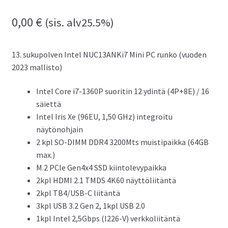
0,00
€
(sis. alv25.5%)
13. sukupolven Intel NUC13ANKi7 Mini PC runko (vuoden
2023 mallisto)
Intel Core i7-1360P suoritin 12 ydintä (4P+8E) / 16
säiettä
Intel Iris Xe (96EU, 1,50 GHz) integroitu
näytönohjain
2 kpl SO-DIMM DDR4 3200Mts muistipaikka (64GB
max.)
M.2 PCIe Gen4x4 SSD kiintolevypaikka
2kpl HDMI 2.1 TMDS 4K60 näyttöliitäntä
2kpl TB4/USB-C liitäntä
3kpl USB 3.2 Gen 2, 1kpl USB 2.0
1kpl Intel 2,5Gbps (I226-V) verkkoliitäntä