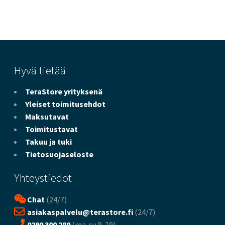
Hyvä tietää
TeraStore yrityksenä
Yleiset toimitusehdot
Maksutavat
Toimitustavat
Takuu ja tuki
Tietosuojaseloste
Yhteystiedot
Chat
(24/7)
asiakaspalvelu@terastore.fi
(24/7)
0290 300 280
(ma-su 9-19)