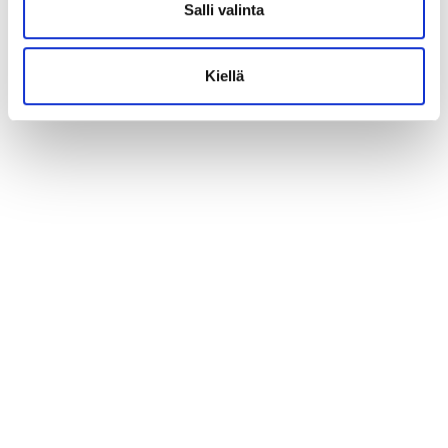
t
Salli valinta
a
Kiellä