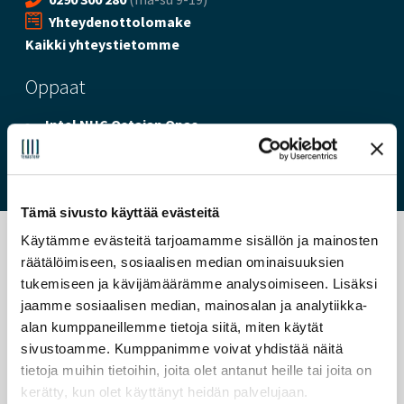
Yhteydenottolomake
Kaikki yhteystietomme
Oppaat
Intel NUC Ostajan Opas
NUC Pikavalinta -taulukot
Tämä sivusto käyttää evästeitä
Käytämme evästeitä tarjoamamme sisällön ja mainosten
räätälöimiseen, sosiaalisen median ominaisuuksien
tukemiseen ja kävijämäärämme analysoimiseen. Lisäksi
jaamme sosiaalisen median, mainosalan ja analytiikka-
alan kumppaneillemme tietoja siitä, miten käytät
sivustoamme. Kumppanimme voivat yhdistää näitä
tietoja muihin tietoihin, joita olet antanut heille tai joita on
kerätty, kun olet käyttänyt heidän palvelujaan.