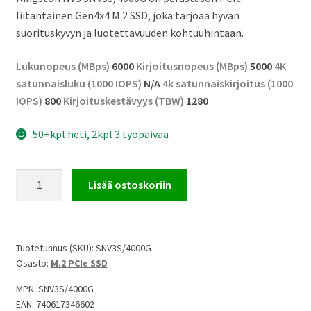
liitäntäinen Gen4x4 M.2 SSD, joka tarjoaa hyvän
suorituskyvyn ja luotettavuuden kohtuuhintaan.
Lukunopeus (MBps)
6000
Kirjoitusnopeus (MBps)
5000
4K
satunnaisluku (1000 IOPS)
N/A
4k satunnaiskirjoitus (1000
IOPS)
800
Kirjoituskestävyys (TBW)
1280
50+kpl heti, 2kpl 3 työpäivää
Kingston
Lisää ostoskoriin
NV3
4TB
QLC
SSD
Tuotetunnus (SKU):
SNV3S/4000G
Osasto:
M.2 PCIe SSD
M.2
2280
MPN:
SNV3S/4000G
PCIe
EAN:
740617346602