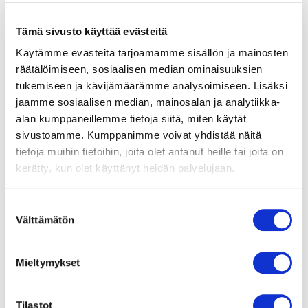
Gen4x4
Tämä sivusto käyttää evästeitä
Lukunopeus (MBps)
6000
Käytämme evästeitä tarjoamamme sisällön ja mainosten
räätälöimiseen, sosiaalisen median ominaisuuksien
tukemiseen ja kävijämäärämme analysoimiseen. Lisäksi
Kirjoitusnopeus (MBps)
5000
jaamme sosiaalisen median, mainosalan ja analytiikka-
alan kumppaneillemme tietoja siitä, miten käytät
4K satunnaisluku (1000 IOPS)
N/A
sivustoamme. Kumppanimme voivat yhdistää näitä
tietoja muihin tietoihin, joita olet antanut heille tai joita on
kerätty, kun olet käyttänyt heidän palvelujaan.
4k satunnaiskirjoitus (1000
800
IOPS)
S
Välttämätön
u
Kirjoituskestävyys (TBW)
1280
o
s
Mieltymykset
Kapasiteetti
4000
t
u
Takuu
3 vuotta
m
Tilastot