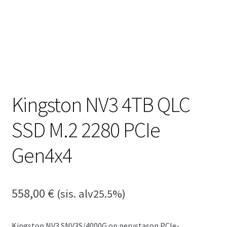
Kingston NV3 4TB QLC
SSD M.2 2280 PCIe
Gen4x4
558,00
€
(sis. alv25.5%)
Kingston NV3 SNV3S/4000G on perustason PCIe-