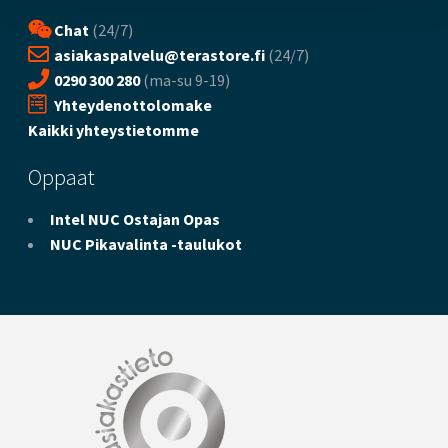
Chat
(24/7)
asiakaspalvelu@terastore.fi
(24/7)
0290 300 280
(ma-su 9-19)
Yhteydenottolomake
Kaikki yhteystietomme
Oppaat
Intel NUC Ostajan Opas
NUC Pikavalinta -taulukot