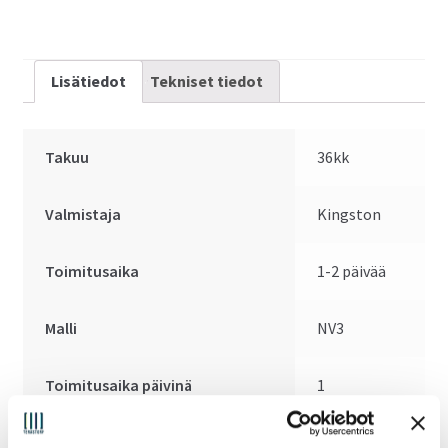
Gen4x4
määrä
Lisätiedot
Tekniset tiedot
Takuu
36kk
Valmistaja
Kingston
Toimitusaika
1-2 päivää
Malli
NV3
Toimitusaika päivinä
1
Väylä
PCIe