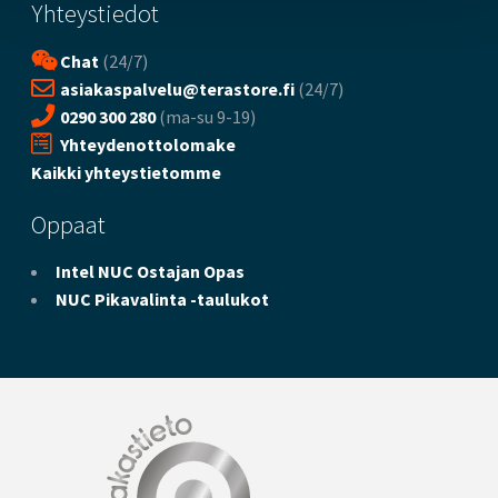
Yhteystiedot
Chat
(24/7)
asiakaspalvelu@terastore.fi
(24/7)
0290 300 280
(ma-su 9-19)
Yhteydenottolomake
Kaikki yhteystietomme
Oppaat
Intel NUC Ostajan Opas
NUC Pikavalinta -taulukot