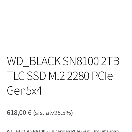
WD_BLACK SN8100 2TB
TLC SSD M.2 2280 PCIe
Gen5x4
618,00
€
(sis. alv25.5%)
WD_BLACK SN8100 2TB tarjoaa PCIe Gen5.0x4 liitännän