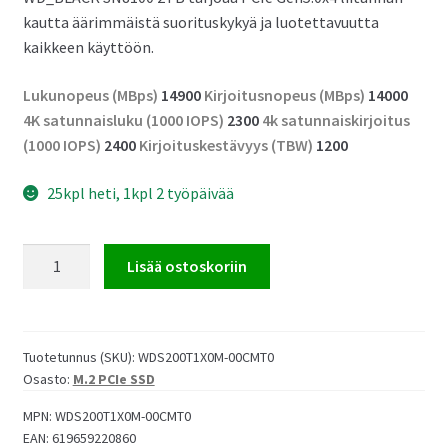
kautta äärimmäistä suorituskykyä ja luotettavuutta
kaikkeen käyttöön.
Lukunopeus (MBps)
14900
Kirjoitusnopeus (MBps)
14000
4K satunnaisluku (1000 IOPS)
2300
4k satunnaiskirjoitus
(1000 IOPS)
2400
Kirjoituskestävyys (TBW)
1200
25kpl heti, 1kpl 2 työpäivää
WD_BLACK
Lisää ostoskoriin
SN8100
2TB
TLC
SSD
Tuotetunnus (SKU):
WDS200T1X0M-00CMT0
Osasto:
M.2 PCIe SSD
M.2
2280
MPN:
WDS200T1X0M-00CMT0
PCIe
EAN:
619659220860