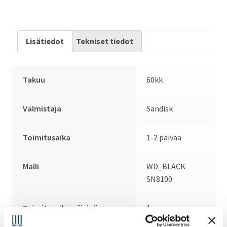
Gen5x4
määrä
Lisätiedot
Tekniset tiedot
Takuu
60kk
Valmistaja
Sandisk
Toimitusaika
1-2 päivää
Malli
WD_BLACK
SN8100
Toimitusaika päivinä
1