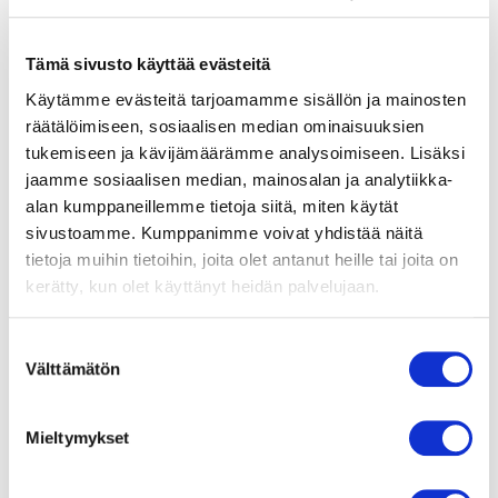
Väylä
PCIe Gen5.0x4
Tämä sivusto käyttää evästeitä
Lukunopeus (MBps)
14900
Käytämme evästeitä tarjoamamme sisällön ja mainosten
räätälöimiseen, sosiaalisen median ominaisuuksien
Kirjoitusnopeus (MBps)
14000
tukemiseen ja kävijämäärämme analysoimiseen. Lisäksi
jaamme sosiaalisen median, mainosalan ja analytiikka-
alan kumppaneillemme tietoja siitä, miten käytät
4K satunnaisluku (1000
2300
sivustoamme. Kumppanimme voivat yhdistää näitä
IOPS)
tietoja muihin tietoihin, joita olet antanut heille tai joita on
kerätty, kun olet käyttänyt heidän palvelujaan.
4k satunnaiskirjoitus (1000
2400
IOPS)
S
Välttämätön
u
Kirjoituskestävyys (TBW)
1200
o
s
Mieltymykset
t
Kapasiteetti
2000
u