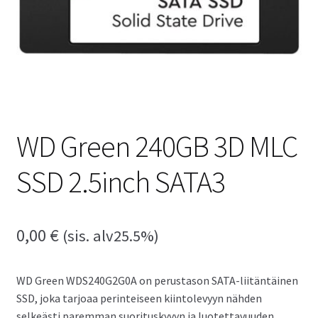
WD Green 240GB 3D MLC
SSD 2.5inch SATA3
0,00
€
(sis. alv25.5%)
WD Green WDS240G2G0A on perustason SATA-liitäntäinen
SSD, joka tarjoaa perinteiseen kiintolevyyn nähden
selkeästi paremman suorituskyvyn ja luotettavuuden.