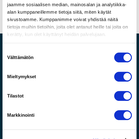
jaamme sosiaalisen median, mainosalan ja analytiikka-
alan kumppaneillemme tietoja siitä, miten käytät
sivustoamme. Kumppanimme voivat yhdistää näitä
tietoja muihin tietoihin, joita olet antanut heille tai joita on
kerätty, kun olet käyttänyt heidän palvelujaan.
Hyvä tietää
S
Välttämätön
u
TeraStore yrityksenä
o
Yleiset toimitusehdot
s
Mieltymykset
Maksutavat
t
Toimitustavat
u
Takuu ja tuki
m
Tilastot
u
Tietosuojaseloste
k
Markkinointi
Yhteystiedot
s
e
Chat
(24/7)
n