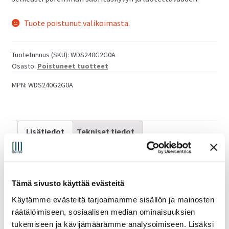
Tuote poistunut valikoimasta.
Tuotetunnus (SKU):
WDS240G2G0A
Osasto:
Poistuneet tuotteet
MPN:
WDS240G2G0A
Lisätiedot
Tekniset tiedot
Takuu
36kk
Tämä sivusto käyttää evästeitä
Toimitusaika
99 päivää
Käytämme evästeitä tarjoamamme sisällön ja mainosten
räätälöimiseen, sosiaalisen median ominaisuuksien
tukemiseen ja kävijämäärämme analysoimiseen. Lisäksi
Toimitusaika päivinä
99