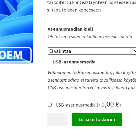
tarkoitettu kiinteästi yhteen koneeseen as
siirtoa toiseen koneeseen.
us NUC 15 Pro Mini PC
Asus NUC 14 Pro Mini PC
Asennusmedian kieli
Oletuksena suomenkielinen asennusmedia.
USB-asennusmedia
Valinnainen USB-asennusmedia, jolla käyttöjä
us NUC 14 Essential Mini PC
asennusmediaa ei tarvita tavallisessa käytös
USB-asennusmedian voi myös itse luoda jälk
5,00
€
USB-asennusmedia
(+
)
Windows
Lisää ostoskoriin
11
Home