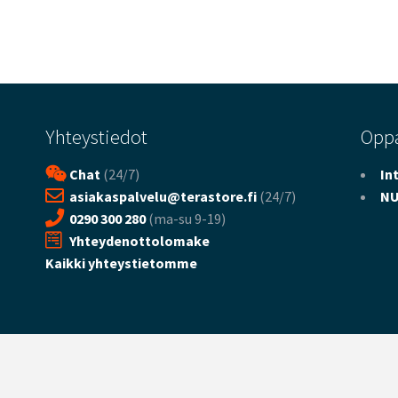
Yhteystiedot
Opp
Chat
(24/7)
In
asiakaspalvelu@terastore.fi
(24/7)
NU
0290 300 280
(ma-su 9-19)
Yhteydenottolomake
Kaikki yhteystietomme