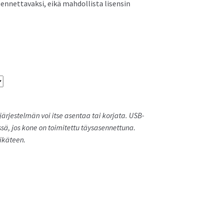
ennettavaksi, eikä mahdollista lisensin
Asus NUC 12 Pro Mini PC
rjestelmän voi itse asentaa tai korjata. USB-
sä, jos kone on toimitettu täysasennettuna.
ikäteen.