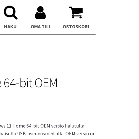
HAKU
OMA TILI
OSTOSKORI
 64-bit OEM
C
Asus NUC 13 Pro Mini PC
ows 11 Home 64-bit OEM versio halutulla
nnaisella USB-asennusmedialla. OEM versio on