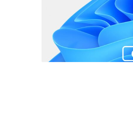
As
As