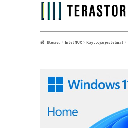
Etusivu
Intel NUC
Käyttöjärjestelmät
As