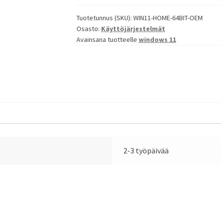
64-
bit
Tuotetunnus (SKU):
WIN11-HOME-64BIT-OEM
Osasto:
Käyttöjärjestelmät
OEM
Avainsana tuotteelle
windows 11
määrä
2-3 työpäivää