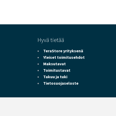
Hyvä tietää
TeraStore yrityksenä
Yleiset toimitusehdot
Maksutavat
Toimitustavat
Takuu ja tuki
Tietosuojaseloste