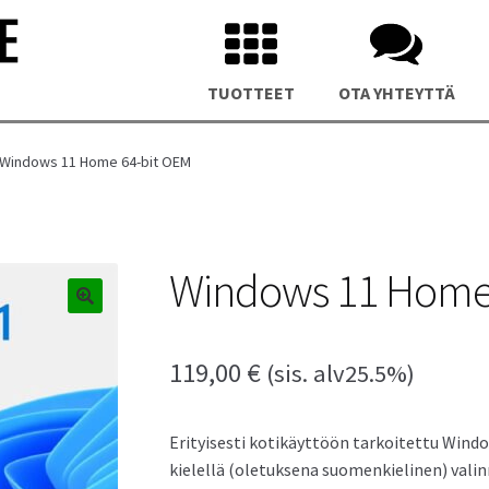
TUOTTEET
OTA YHTEYTTÄ
Windows 11 Home 64-bit OEM
Windows 11 Home
us NUC 15 Pro Plus Mini PC
Asus NUC 14 Pro Plus Mini P
119,00
€
(sis. alv25.5%)
Erityisesti kotikäyttöön tarkoitettu Wind
kielellä (oletuksena suomenkielinen) vali