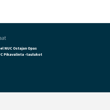
aat
tel NUC Ostajan Opas
C Pikavalinta -taulukot