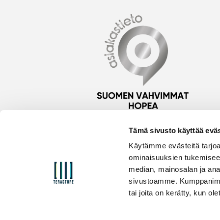
Tämä sivusto käyttää eväs
Käytämme evästeitä tarjoa
ominaisuuksien tukemisee
median, mainosalan ja anal
sivustoamme. Kumppanimme v
tai joita on kerätty, kun ol
© TeraStore 2025
Tietosuojaseloste