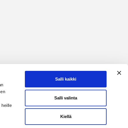
Salli kaikki
an
sen
Salli valinta
heille
Kiellä