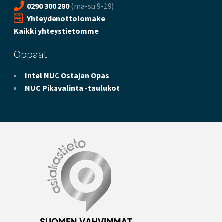
0290 300 280
(ma-su 9-19)
Yhteydenottolomake
Kaikki yhteystietomme
Oppaat
Intel NUC Ostajan Opas
NUC Pikavalinta -taulukot