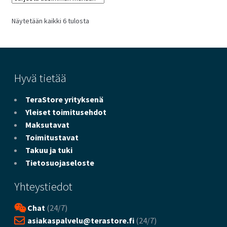
Sorted
Näytetään kaikki 6 tulosta
by
latest
Hyvä tietää
TeraStore yrityksenä
Yleiset toimitusehdot
Maksutavat
Toimitustavat
Takuu ja tuki
Tietosuojaseloste
Yhteystiedot
Chat
(24/7)
asiakaspalvelu@terastore.fi
(24/7)