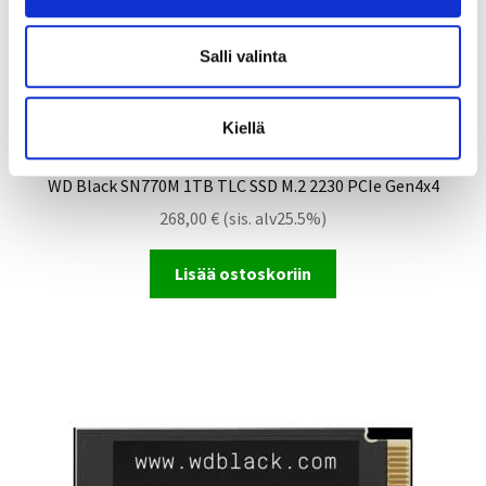
n
t
Salli valinta
a
Kiellä
WD Black SN770M 1TB TLC SSD M.2 2230 PCIe Gen4x4
268,00
€
(sis. alv25.5%)
Lisää ostoskoriin