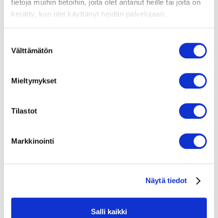
tietoja muihin tietoihin, joita olet antanut heille tai joita on
kerätty, kun olet käyttänyt heidän palvelujaan.
WD Black SN770M 2TB TLC SSD M.2 2230 PCIe Gen4x4
S
Välttämätön
u
383,00
€
(sis. alv25.5%)
o
s
Lisää ostoskoriin
Mieltymykset
t
u
m
Tilastot
u
k
Markkinointi
s
e
n
Näytä tiedot
v
a
l
Salli kaikki
i