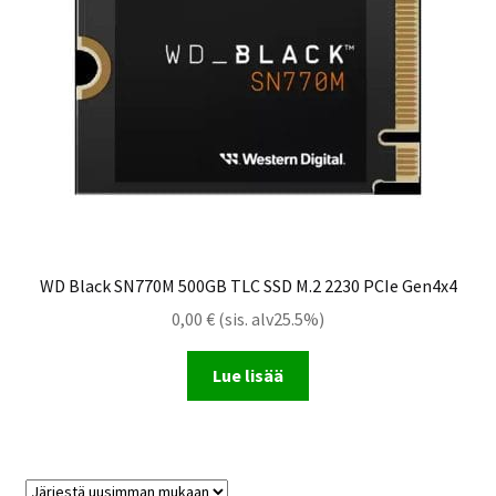
WD Black SN770M 500GB TLC SSD M.2 2230 PCIe Gen4x4
0,00
€
(sis. alv25.5%)
Lue lisää