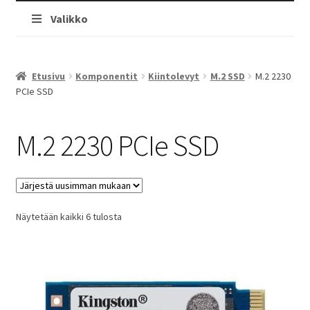
Valikko
Etusivu
Komponentit
Kiintolevyt
M.2 SSD
M.2 2230
PCIe SSD
M.2 2230 PCIe SSD
Sorted
Näytetään kaikki 6 tulosta
by
latest