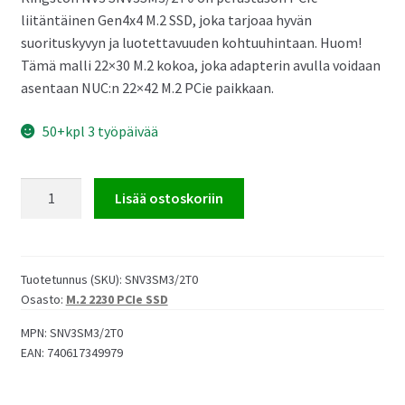
liitäntäinen Gen4x4 M.2 SSD, joka tarjoaa hyvän
suorituskyvyn ja luotettavuuden kohtuuhintaan. Huom!
Tämä malli 22×30 M.2 kokoa, joka adapterin avulla voidaan
asentaan NUC:n 22×42 M.2 PCie paikkaan.
50+kpl 3 työpäivää
Kingston
Lisää ostoskoriin
NV3
2TB
QLC
SSD
Tuotetunnus (SKU):
SNV3SM3/2T0
Osasto:
M.2 2230 PCIe SSD
M.2
2230
MPN:
SNV3SM3/2T0
PCIe
EAN:
740617349979
Gen4x4
määrä