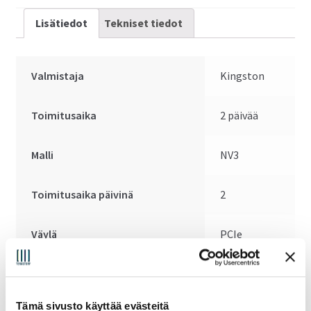
Lisätiedot
Tekniset tiedot
Valmistaja
Kingston
Toimitusaika
2 päivää
Malli
NV3
Toimitusaika päivinä
2
Väylä
PCIe
Gen4x4
Lukunopeus (MBps)
6000
Tämä sivusto käyttää evästeitä