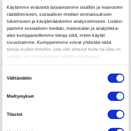
Käytämme evästeitä tarjoamamme sisällön ja mainosten
Kirjoitusnopeus (MBps)
5000
räätälöimiseen, sosiaalisen median ominaisuuksien
tukemiseen ja kävijämäärämme analysoimiseen. Lisäksi
4K satunnaisluku (1000 IOPS)
N/A
jaamme sosiaalisen median, mainosalan ja analytiikka-
alan kumppaneillemme tietoja siitä, miten käytät
4k satunnaiskirjoitus (1000
800
sivustoamme. Kumppanimme voivat yhdistää näitä
IOPS)
tietoja muihin tietoihin, joita olet antanut heille tai joita on
kerätty, kun olet käyttänyt heidän palvelujaan.
Kirjoituskestävyys (TBW)
640
S
Välttämätön
u
Kapasiteetti
2000
o
s
Mieltymykset
Takuu
3 vuotta
t
u
m
Tilastot
Tyyppi
M.2 2230
u
k