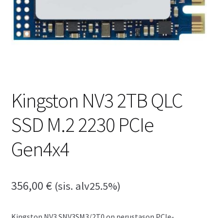
Kingston NV3 2TB QLC
SSD M.2 2230 PCIe
Gen4x4
356,00
€
(sis. alv25.5%)
Kingston NV3 SNV3SM3/2T0 on perustason PCIe-