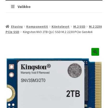
Valikko
Etusivu
Komponentit
Kiintolevyt
M.2 SSD
M.2 2230
PCIe SSD
Kingston NV3 2TB QLC SSD M.2 2230 PCIe Gen4x4