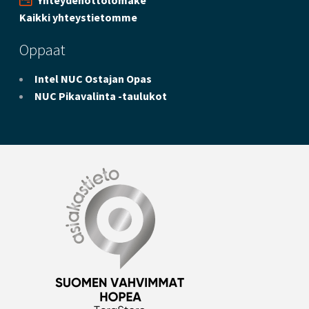
Yhteydenottolomake
Kaikki yhteystietomme
Oppaat
Intel NUC Ostajan Opas
NUC Pikavalinta -taulukot