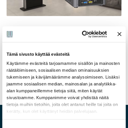
Osasto:
Tuotevideo
Avainsanat:
intel nuc
,
yleisvideo
Tämä sivusto käyttää evästeitä
Artikkelien
Edellinen
Intel NUC
Käytämme evästeitä tarjoamamme sisällön ja mainosten
artikkeli
yrityskäyttöön
räätälöimiseen, sosiaalisen median ominaisuuksien
selaus
tukemiseen ja kävijämäärämme analysoimiseen. Lisäksi
jaamme sosiaalisen median, mainosalan ja analytiikka-
alan kumppaneillemme tietoja siitä, miten käytät
sivustoamme. Kumppanimme voivat yhdistää näitä
tietoja muihin tietoihin, joita olet antanut heille tai joita on
kerätty, kun olet käyttänyt heidän palvelujaan.
Hyvä tietää
S