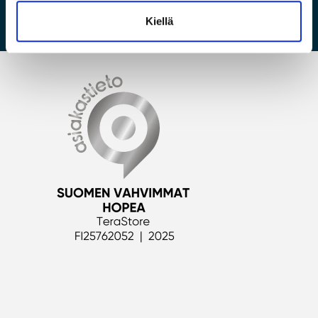
NUC Pikavalinta -taulukot
Kiellä