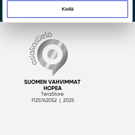
NUC Pikavalinta -taulukot
Kiellä