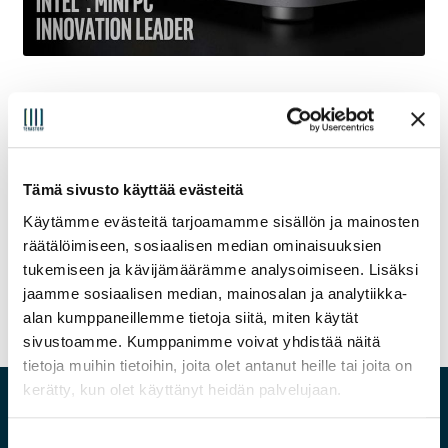
Osasto:
Tuotevideo
Avainsanat:
intel nuc
,
yleisvideo
Tämä sivusto käyttää evästeitä
Artikkelien
Edellinen
Seuraava
Mikä on Intel NUC?
Suunnittele sinulle sopiva
Käytämme evästeitä tarjoamamme sisällön ja mainosten
artikkeli
artikkeli:
Intel NUC
räätälöimiseen, sosiaalisen median ominaisuuksien
selaus
tukemiseen ja kävijämäärämme analysoimiseen. Lisäksi
jaamme sosiaalisen median, mainosalan ja analytiikka-
alan kumppaneillemme tietoja siitä, miten käytät
sivustoamme. Kumppanimme voivat yhdistää näitä
tietoja muihin tietoihin, joita olet antanut heille tai joita on
kerätty, kun olet käyttänyt heidän palvelujaan.
Hyvä tietää
S