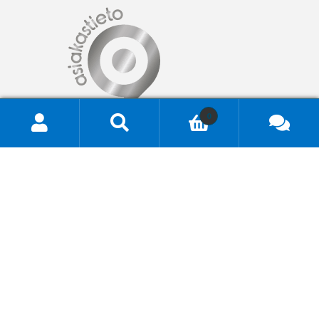
0
Hae
tuotteita
...
© TeraStore 2025
Tietosuojaseloste