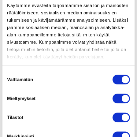
Käytämme evästeitä tarjoamamme sisällön ja mainosten
räätälöimiseen, sosiaalisen median ominaisuuksien
tukemiseen ja kävijämäärämme analysoimiseen. Lisäksi
jaamme sosiaalisen median, mainosalan ja analytiikka-
alan kumppaneillemme tietoja siitä, miten käytät
+ Täysasennus (Mini PC)
sivustoamme. Kumppanimme voivat yhdistää näitä
tietoja muihin tietoihin, joita olet antanut heille tai joita on
kerätty, kun olet käyttänyt heidän palvelujaan.
40,00
€
sis alv 25,5%
S
Vaihda
Välttämätön
u
o
s
HDMI
Mieltymykset
t
u
m
Tilastot
u
k
Markkinointi