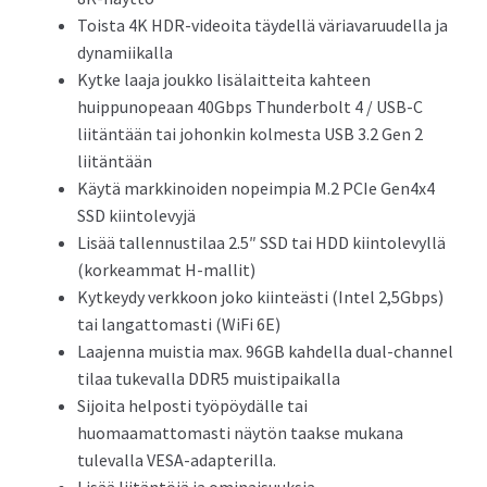
Toista 4K HDR-videoita täydellä väriavaruudella ja
dynamiikalla
Kytke laaja joukko lisälaitteita kahteen
huippunopeaan 40Gbps Thunderbolt 4 / USB-C
liitäntään tai johonkin kolmesta USB 3.2 Gen 2
liitäntään
Käytä markkinoiden nopeimpia M.2 PCIe Gen4x4
SSD kiintolevyjä
Lisää tallennustilaa 2.5″ SSD tai HDD kiintolevyllä
(korkeammat H-mallit)
Kytkeydy verkkoon joko kiinteästi (Intel 2,5Gbps)
tai langattomasti (WiFi 6E)
Laajenna muistia max. 96GB kahdella dual-channel
tilaa tukevalla DDR5 muistipaikalla
Sijoita helposti työpöydälle tai
huomaamattomasti näytön taakse mukana
tulevalla VESA-adapterilla.