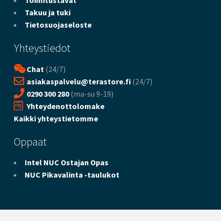
Toimitustavat
Takuu ja tuki
Tietosuojaseloste
Yhteystiedot
Chat
(24/7)
asiakaspalvelu@terastore.fi
(24/7)
0290 300 280
(ma-su 9-19)
Yhteydenottolomake
Kaikki yhteystietomme
Oppaat
Intel NUC Ostajan Opas
NUC Pikavalinta -taulukot