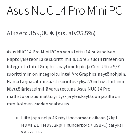
Asus NUC 14 Pro Mini PC
359,00
€
Alkaen:
(sis. alv25.5%)
Asus NUC 14 Pro Mini PC on varustettu 14. sukupolven
Raptor/Meteor Lake suorittimilla. Core 3 suorittimeen on
integroitu Intel Graphics näytönohjain ja Core Ultra 5/7
suorittimiin on integroitu Intel Arc Graphics näytönohjain.
Nämä tarjoavat runsaasti suorituskykyä Windows tai Linux
käyttöjärjestelmillä varustettuna. Asus NUC 14 Pro
mallisto on suunnattu yritys- ja yleiskäyttöön ja sillä on
mm. kolmen vuoden saatavuus.
Liitä jopa neljä 4K näyttöä samaan aikaan (2kpl
HDMI 2.1 TMDS, 2kpl Thunderbolt / USB-C) tai yksi
8K-näyttö