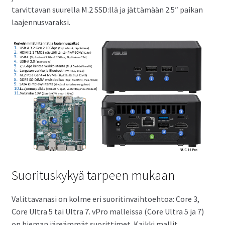
tarvittavan suurella M.2 SSD:llä ja jättämään 2.5″ paikan
laajennusvaraksi.
Suorituskykyä tarpeen mukaan
Valittavanasi on kolme eri suoritinvaihtoehtoa: Core 3,
Core Ultra 5 tai Ultra 7. vPro malleissa (Core Ultra 5 ja 7)
on hieman järeämmät suorittimet. Kaikki mallit