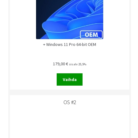
+ Windows 11 Pro 64-bit OEM
179,00
€
sis alv 25,5%
Vaihda
OS #2