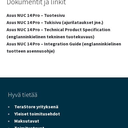
Dokumentit ja linkit
Asus NUC 14 Pro – Tuotesivu
Asus NUC 14 Pro – Tukisivu (ajurilataukset jne.)
Asus NUC 14 Pro – Technical Product Specification
(englanninkielinen tekninen tuotekuvaus)
Asus NUC 14 Pro – Integration Guide (englanninkielinen
tuotteen asennusohje)
Hyvä tietää
TeraStore yrityksenä
Yleiset toimitusehdot
Maksutavat