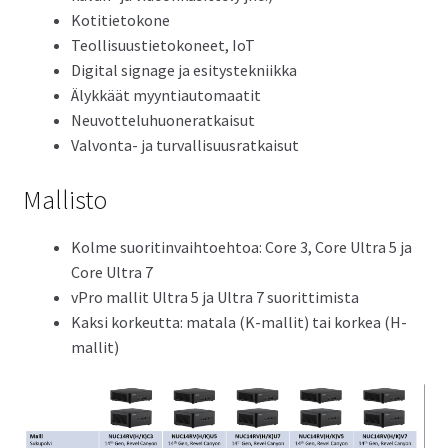
Kotitietokone
Teollisuustietokoneet, IoT
Digital signage ja esitystekniikka
Älykkäät myyntiautomaatit
Neuvotteluhuoneratkaisut
Valvonta- ja turvallisuusratkaisut
Mallisto
Kolme suoritinvaihtoehtoa: Core 3, Core Ultra 5 ja
Core Ultra 7
vPro mallit Ultra 5 ja Ultra 7 suorittimista
Kaksi korkeutta: matala (K-mallit) tai korkea (H-
mallit)