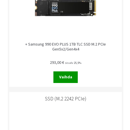
+ Samsung 990 EVO PLUS 1TB TLC SSD M.2 PCIe
Gen5x2/Gen4x4
293,00
€
sis alv 25,5%
Vaihda
SSD (M.2 2242 PCIe)