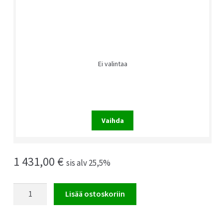
Ei valintaa
Vaihda
1 431,00
€
sis alv 25,5%
Asus
Lisää ostoskoriin
NUC
14