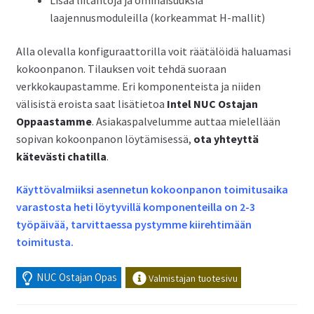
Lisää liitäntöjä ja ominaisuuksia
laajennusmoduleilla (korkeammat H-mallit)
Alla olevalla konfiguraattorilla voit räätälöidä haluamasi
kokoonpanon. Tilauksen voit tehdä suoraan
verkkokaupastamme. Eri komponenteista ja niiden
välisistä eroista saat lisätietoa
Intel NUC Ostajan
Oppaastamme
. Asiakaspalvelumme auttaa mielellään
sopivan kokoonpanon löytämisessä,
ota yhteyttä
kätevästi chatilla
.
Käyttövalmiiksi asennetun kokoonpanon toimitusaika
varastosta heti löytyvillä komponenteilla on 2-3
työpäivää, tarvittaessa pystymme kiirehtimään
toimitusta.
NUC Ostajan Opas
Valmistajan tuotesivu