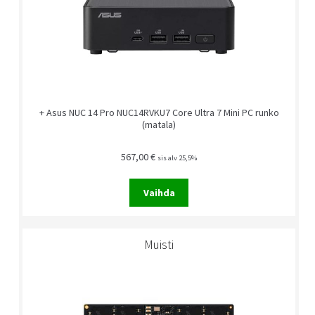
+ Asus NUC 14 Pro NUC14RVKU7 Core Ultra 7 Mini PC runko
(matala)
567,00
€
sis alv 25,5%
Vaihda
Muisti