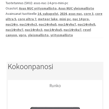
Tuotetunnus (SKU):
asus-nuc-14-pro-mini-pc
Osastot:
Asus NUC yritysmallisto
,
Asus NUC yleismallisto
Avainsanat tuotteelle
14. sukupolvi
,
2024
,
asus nuc
,
core 3
,
core
ultra 5
,
core ultra 7
,
meteor lake
,
mini pc
,
nuc 14 pro
,
nuc14rv
,
nuc14rvhc3
,
nuc14rvhu5
,
nuc14rvhu7
,
nuc14rvhv5
,
nuc14rvhv7
,
nuc14rvkc3
,
nuc14rvku5
,
nuc14rvku7
,
revel
canyon
,
vpro
,
yleismallisto
,
yritysmallisto
Kokoonpanosi
Runko