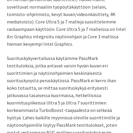
soveltuvat normaaliin työpöytäkäyttöön (selain,
toimisto-ohjelmisto, kevyt kuvan/videonkäsittely, 4K
mediatoisto). Core Ultra 5 ja 7 malleja suosittelemme
raskaampaan käyttöön. Core Ultra 5 ja 7 malleissa on Intel
Arc Graphics integroitu näytönohjain ja Core 3 mallissa
hieman kevyempi Intel Graphics.
Suorituskykyvertailussa käytämme PassMark
testituloksia, jotka antavat varsin hyvän kuvan eri
suorittimien ja näytönohjaimien keskinäisestä
suorituskyvystä peruskäytössä. PassMark ei kerro ihan
koko totuutta, se mittaa suorituskykyä erityisesti
jatkuvassa tasaisessa kuormassa, hetkellisissa
kuormituspiikeissä Ultra 5 ja Ultra 7 suorittimien
korkeammasta TurboBoost-taajuudesta on selkeää
hyötyä. Lähes kaikille myynnissä oleville suorittimille ja
näytönohjaimille löytyy PassMark testitulokset, joten
pystyt vertaamaan NUC mallien suorituskykyä esim.