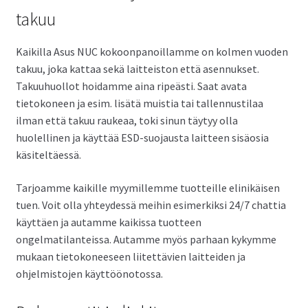
takuu
Kaikilla Asus NUC kokoonpanoillamme on kolmen vuoden
takuu, joka kattaa sekä laitteiston että asennukset.
Takuuhuollot hoidamme aina ripeästi. Saat avata
tietokoneen ja esim. lisätä muistia tai tallennustilaa
ilman että takuu raukeaa, toki sinun täytyy olla
huolellinen ja käyttää ESD-suojausta laitteen sisäosia
käsiteltäessä.
Tarjoamme kaikille myymillemme tuotteille elinikäisen
tuen. Voit olla yhteydessä meihin esimerkiksi 24/7 chattia
käyttäen ja autamme kaikissa tuotteen
ongelmatilanteissa. Autamme myös parhaan kykymme
mukaan tietokoneeseen liitettävien laitteiden ja
ohjelmistojen käyttöönotossa.