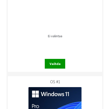
Ei valintaa
Vaihda
OS #1