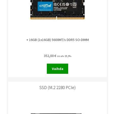
+ 16GB (1x16GB) 5600MT/s DDR5 SO-DIMM
352,00
€
sis alv 25,5%
Vaihda
SSD (M.2 2280 PCIe)