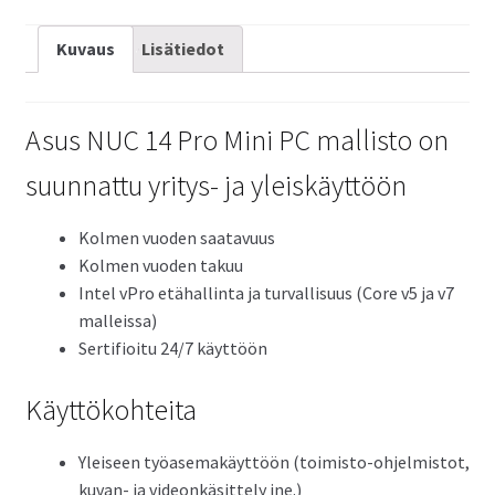
Pro
Mini
Kuvaus
Lisätiedot
PC
määrä
Asus NUC 14 Pro Mini PC mallisto on
suunnattu yritys- ja yleiskäyttöön
Kolmen vuoden saatavuus
Kolmen vuoden takuu
Intel vPro etähallinta ja turvallisuus (Core v5 ja v7
malleissa)
Sertifioitu 24/7 käyttöön
Käyttökohteita
Yleiseen työasemakäyttöön (toimisto-ohjelmistot,
kuvan- ja videonkäsittely jne.)