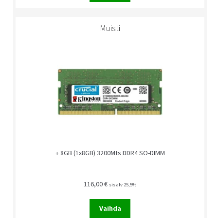
Muisti
+ 8GB (1x8GB) 3200Mts DDR4 SO-DIMM
116,00
€
sis alv 25,5%
Vaihda