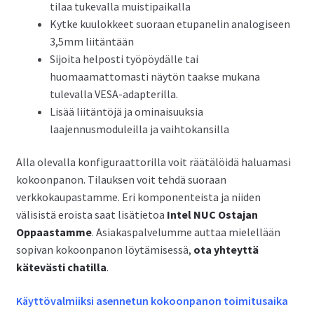
tilaa tukevalla muistipaikalla
Kytke kuulokkeet suoraan etupanelin analogiseen
3,5mm liitäntään
Sijoita helposti työpöydälle tai
huomaamattomasti näytön taakse mukana
tulevalla VESA-adapterilla.
Lisää liitäntöjä ja ominaisuuksia
laajennusmoduleilla ja vaihtokansilla
Alla olevalla konfiguraattorilla voit räätälöidä haluamasi
kokoonpanon. Tilauksen voit tehdä suoraan
verkkokaupastamme. Eri komponenteista ja niiden
välisistä eroista saat lisätietoa
Intel NUC Ostajan
Oppaastamme
. Asiakaspalvelumme auttaa mielellään
sopivan kokoonpanon löytämisessä,
ota yhteyttä
kätevästi chatilla
.
Käyttövalmiiksi asennetun kokoonpanon toimitusaika