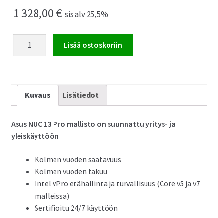
1 328,00
€
sis alv 25,5%
Asus
Lisää ostoskoriin
NUC
13
Pro
Mini
Kuvaus
Lisätiedot
PC
määrä
Asus NUC 13 Pro mallisto on suunnattu yritys- ja
yleiskäyttöön
Kolmen vuoden saatavuus
Kolmen vuoden takuu
Intel vPro etähallinta ja turvallisuus (Core v5 ja v7
malleissa)
Sertifioitu 24/7 käyttöön