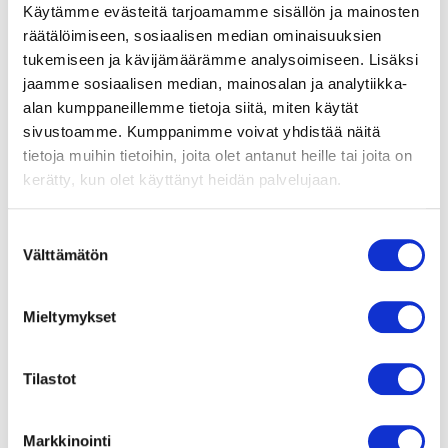
Käytämme evästeitä tarjoamamme sisällön ja mainosten
Vaihtokansi
räätälöimiseen, sosiaalisen median ominaisuuksien
tukemiseen ja kävijämäärämme analysoimiseen. Lisäksi
jaamme sosiaalisen median, mainosalan ja analytiikka-
alan kumppaneillemme tietoja siitä, miten käytät
sivustoamme. Kumppanimme voivat yhdistää näitä
tietoja muihin tietoihin, joita olet antanut heille tai joita on
kerätty, kun olet käyttänyt heidän palvelujaan.
S
Välttämätön
u
o
Ei valintaa
s
Mieltymykset
t
u
m
Tilastot
u
Vaihda
k
Markkinointi