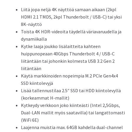
Liitä jopa neljä 4K näyttöä samaan aikaan (2kpl
HDMI 2.1 TMDS, 2kpl Thunderbolt / USB-C) tai yksi
8K-näyttö
Toista 4K HDR-videoita täydellä väriavaruudella ja
dynamiikalla
Kytke laaja joukko lisälaitteita kahteen
huippunopeaan 40Gbps Thunderbolt 4 / USB-C
liitäntään tai johonkin kolmesta USB 3.2 Gen 2
liitäntään
Käytä markkinoiden nopeimpia M.2 PCIe Gen4x4
SSD kiintolevyjä
Lisää tallennustilaa 2.5″ SSD tai HDD kiintolevyllä
(korkeammat H-mallit)
Kytkeydy verkkoon joko kiinteästi (Intel 2,5Gbps,
Dual-LAN mallit myös saatavilla) tai langattomasti
(WiFi 6E)
Laajenna muistia max. 64GB kahdella dual-channel