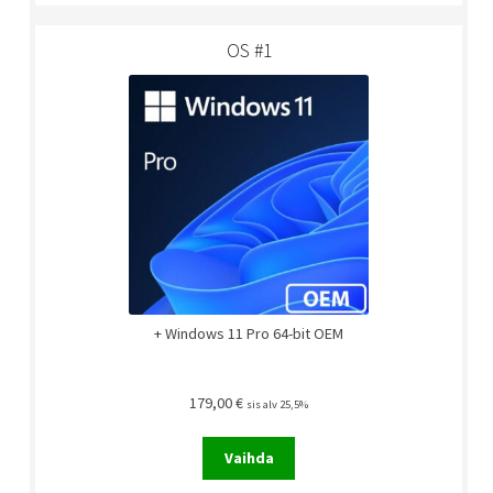
OS #1
+ Windows 11 Pro 64-bit OEM
179,00
€
sis alv 25,5%
Vaihda