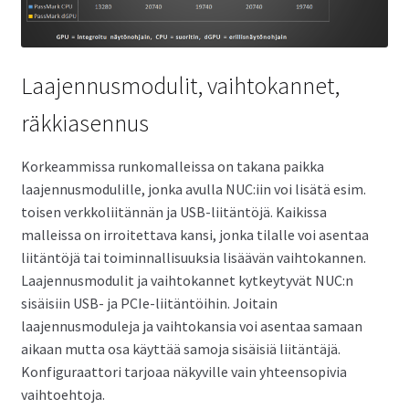
Laajennusmodulit, vaihtokannet,
räkkiasennus
Korkeammissa runkomalleissa on takana paikka
laajennusmodulille, jonka avulla NUC:iin voi lisätä esim.
toisen verkkoliitännän ja USB-liitäntöjä. Kaikissa
malleissa on irroitettava kansi, jonka tilalle voi asentaa
liitäntöjä tai toiminnallisuuksia lisäävän vaihtokannen.
Laajennusmodulit ja vaihtokannet kytkeytyvät NUC:n
sisäisiin USB- ja PCIe-liitäntöihin. Joitain
laajennusmoduleja ja vaihtokansia voi asentaa samaan
aikaan mutta osa käyttää samoja sisäisiä liitäntäjä.
Konfiguraattori tarjoaa näkyville vain yhteensopivia
vaihtoehtoja.