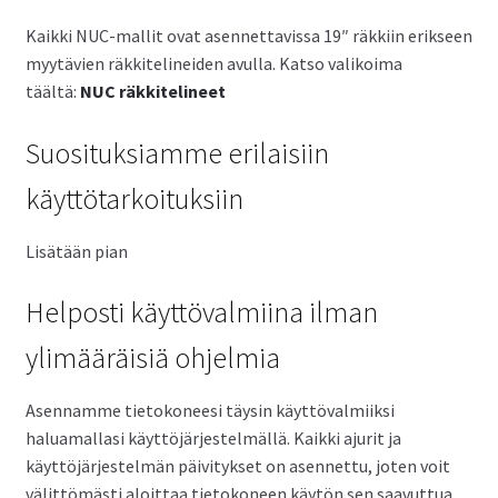
Kaikki NUC-mallit ovat asennettavissa 19″ räkkiin erikseen
myytävien räkkitelineiden avulla. Katso valikoima
täältä:
NUC räkkitelineet
Suosituksiamme erilaisiin
käyttötarkoituksiin
Lisätään pian
Helposti käyttövalmiina ilman
ylimääräisiä ohjelmia
Asennamme tietokoneesi täysin käyttövalmiiksi
haluamallasi käyttöjärjestelmällä. Kaikki ajurit ja
käyttöjärjestelmän päivitykset on asennettu, joten voit
välittömästi aloittaa tietokoneen käytön sen saavuttua.