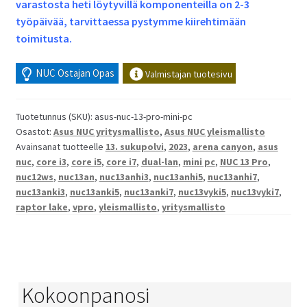
varastosta heti löytyvillä komponenteilla on 2-3
työpäivää, tarvittaessa pystymme kiirehtimään
toimitusta.
NUC Ostajan Opas
Valmistajan tuotesivu
Tuotetunnus (SKU):
asus-nuc-13-pro-mini-pc
Osastot:
Asus NUC yritysmallisto
,
Asus NUC yleismallisto
Avainsanat tuotteelle
13. sukupolvi
,
2023
,
arena canyon
,
asus
nuc
,
core i3
,
core i5
,
core i7
,
dual-lan
,
mini pc
,
NUC 13 Pro
,
nuc12ws
,
nuc13an
,
nuc13anhi3
,
nuc13anhi5
,
nuc13anhi7
,
nuc13anki3
,
nuc13anki5
,
nuc13anki7
,
nuc13vyki5
,
nuc13vyki7
,
raptor lake
,
vpro
,
yleismallisto
,
yritysmallisto
Kokoonpanosi