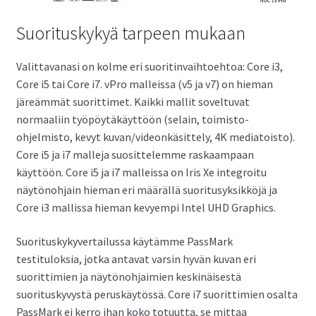
Suorituskykyä tarpeen mukaan
Valittavanasi on kolme eri suoritinvaihtoehtoa: Core i3,
Core i5 tai Core i7. vPro malleissa (v5 ja v7) on hieman
järeämmät suorittimet. Kaikki mallit soveltuvat
normaaliin työpöytäkäyttöön (selain, toimisto-
ohjelmisto, kevyt kuvan/videonkäsittely, 4K mediatoisto).
Core i5 ja i7 malleja suosittelemme raskaampaan
käyttöön. Core i5 ja i7 malleissa on Iris Xe integroitu
näytönohjain hieman eri määrällä suoritusyksikköjä ja
Core i3 mallissa hieman kevyempi Intel UHD Graphics.
Suorituskykyvertailussa käytämme PassMark
testituloksia, jotka antavat varsin hyvän kuvan eri
suorittimien ja näytönohjaimien keskinäisestä
suorituskyvystä peruskäytössä. Core i7 suorittimien osalta
PassMark ei kerro ihan koko totuutta, se mittaa