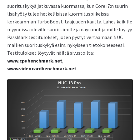
suorituskykyä jatkuvassa kuormassa, kun Core i7:n suurin
lisähyöty tulee hetkellisissa kuormituspiikeissä
korkeamman TurboBoost-taajuuden kautta. Lähes kaikille
myynnissä oleville suorittimille ja näytönohjaimille löytyy
PassMark testitulokset, joten pystyt vertaamaan NUC
mallien suorituskykyä esim. nykyiseen tietokoneeseesi.
Testitulokset löytyvät näiltä sivustoilta:
www.cpubenchmark.net
,
www.videocardbenchmark.net
.