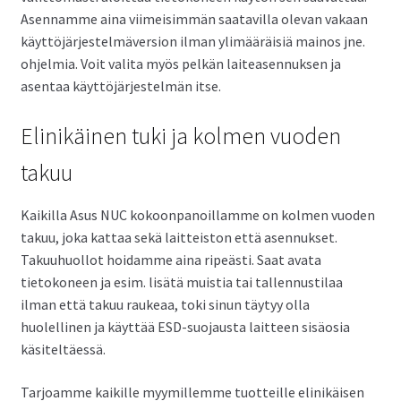
Asennamme aina viimeisimmän saatavilla olevan vakaan
käyttöjärjestelmäversion ilman ylimääräisiä mainos jne.
ohjelmia. Voit valita myös pelkän laiteasennuksen ja
asentaa käyttöjärjestelmän itse.
Elinikäinen tuki ja kolmen vuoden
takuu
Kaikilla Asus NUC kokoonpanoillamme on kolmen vuoden
takuu, joka kattaa sekä laitteiston että asennukset.
Takuuhuollot hoidamme aina ripeästi. Saat avata
tietokoneen ja esim. lisätä muistia tai tallennustilaa
ilman että takuu raukeaa, toki sinun täytyy olla
huolellinen ja käyttää ESD-suojausta laitteen sisäosia
käsiteltäessä.
Tarjoamme kaikille myymillemme tuotteille elinikäisen