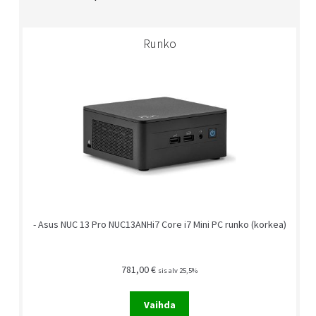
Runko
- Asus NUC 13 Pro NUC13ANHi7 Core i7 Mini PC runko (korkea)
781,00
€
sis alv 25,5%
Vaihda