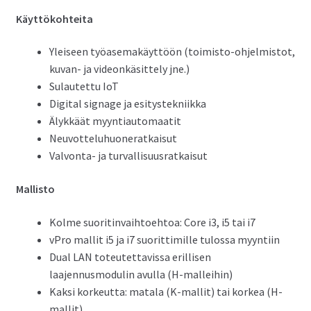
Käyttökohteita
Yleiseen työasemakäyttöön (toimisto-ohjelmistot,
kuvan- ja videonkäsittely jne.)
Sulautettu IoT
Digital signage ja esitystekniikka
Älykkäät myyntiautomaatit
Neuvotteluhuoneratkaisut
Valvonta- ja turvallisuusratkaisut
Mallisto
Kolme suoritinvaihtoehtoa: Core i3, i5 tai i7
vPro mallit i5 ja i7 suorittimille tulossa myyntiin
Dual LAN toteutettavissa erillisen
laajennusmodulin avulla (H-malleihin)
Kaksi korkeutta: matala (K-mallit) tai korkea (H-
mallit)