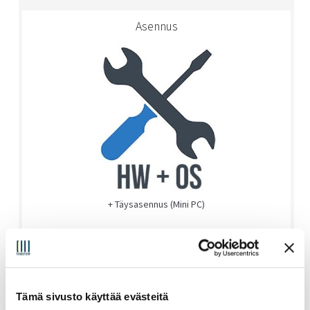
Asennus
+ Täysasennus (Mini PC)
40,00
€
sis alv 25,5%
Vaihda
Tämä sivusto käyttää evästeitä