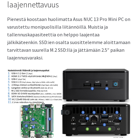
laajennettavuus
Pienestä koostaan huolimatta Asus NUC 13 Pro Mini PC on
varustettu monipuolisilla liitännöillä. Muistia ja
tallennuskapasiteettia on helppo laajentaa
jälkikäteenkin. SSD:ien osalta suosittelemme aloittamaan
tarvittavan suurella M.2 SSD:llä ja jättämään 2.5″ paikan
laajennusvaraksi.