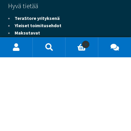
Hyvä tietää
TeraStore yrityksenä
Yleiset toimitusehdot
Maksutavat
Toimitustavat
0
Takuu ja tuki
Hae
Tietosuojaseloste
tuotteita
...
Yhteystiedot
Chat
(24/7)
asiakaspalvelu@terastore.fi
(24/7)
0290 300 280
(ma-su 9-19)
Yhteydenottolomake
Kaikki yhteystietomme
Oppaat