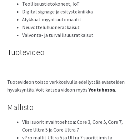
Teollisuustietokoneet, IoT
Digital signage ja esitystekniikka
Älykkäät myyntiautomaatit
Neuvotteluhuoneratkaisut
Valvonta- ja turvallisuusratkaisut
Tuotevideo
Tuotevideon toisto verkkosivulla edellyttää evästeiden
hyväksyntää. Voit katsoa videon myös
Youtubessa
.
Mallisto
Viisi suoritinvaihtoehtoa: Core 3, Core 5, Core 7,
Core Ultra 5 ja Core Ultra 7
vPro mallit Ultra 5 ja Ultra 7 suorittimista