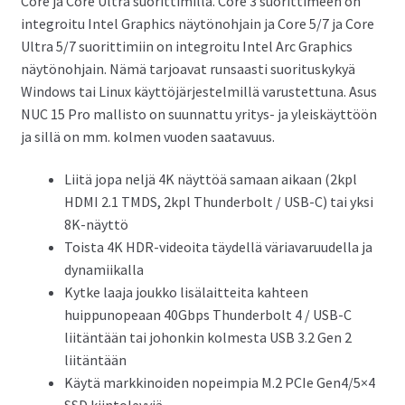
Core ja Core Ultra suorittimilla. Core 3 suorittimeen on
integroitu Intel Graphics näytönohjain ja Core 5/7 ja Core
Ultra 5/7 suorittimiin on integroitu Intel Arc Graphics
näytönohjain. Nämä tarjoavat runsaasti suorituskykyä
Windows tai Linux käyttöjärjestelmillä varustettuna. Asus
NUC 15 Pro mallisto on suunnattu yritys- ja yleiskäyttöön
ja sillä on mm. kolmen vuoden saatavuus.
Liitä jopa neljä 4K näyttöä samaan aikaan (2kpl
HDMI 2.1 TMDS, 2kpl Thunderbolt / USB-C) tai yksi
8K-näyttö
Toista 4K HDR-videoita täydellä väriavaruudella ja
dynamiikalla
Kytke laaja joukko lisälaitteita kahteen
huippunopeaan 40Gbps Thunderbolt 4 / USB-C
liitäntään tai johonkin kolmesta USB 3.2 Gen 2
liitäntään
Käytä markkinoiden nopeimpia M.2 PCIe Gen4/5×4