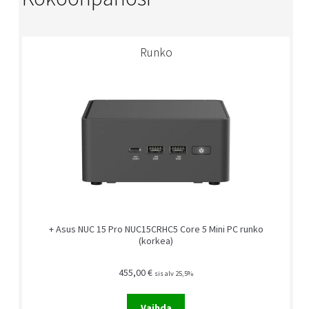
Runko
+ Asus NUC 15 Pro NUC15CRHC5 Core 5 Mini PC runko
(korkea)
455,00
€
sis alv 25,5%
Vaihda