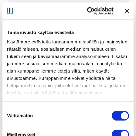
USB-C
Tämä sivusto käyttää evästeitä
Käytämme evästeitä tarjoamamme sisällön ja mainosten
räätälöimiseen, sosiaalisen median ominaisuuksien
tukemiseen ja kävijämäärämme analysoimiseen. Lisäksi
jaamme sosiaalisen median, mainosalan ja analytiikka-
alan kumppaneillemme tietoja siitä, miten käytät
sivustoamme. Kumppanimme voivat yhdistää näitä
tietoja muihin tietoihin, joita olet antanut heille tai joita on
Ei valintaa
kerätty, kun olet käyttänyt heidän palvelujaan.
S
Välttämätön
u
o
Vaihda
s
Mieltymykset