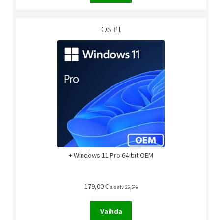
OS #1
+ Windows 11 Pro 64-bit OEM
179,00
€
sis alv 25,5%
Vaihda