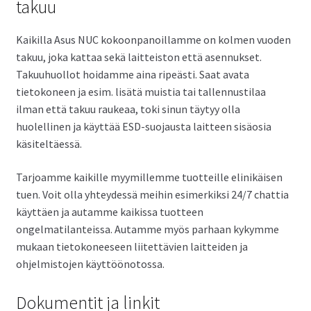
takuu
Kaikilla Asus NUC kokoonpanoillamme on kolmen vuoden
takuu, joka kattaa sekä laitteiston että asennukset.
Takuuhuollot hoidamme aina ripeästi. Saat avata
tietokoneen ja esim. lisätä muistia tai tallennustilaa
ilman että takuu raukeaa, toki sinun täytyy olla
huolellinen ja käyttää ESD-suojausta laitteen sisäosia
käsiteltäessä.
Tarjoamme kaikille myymillemme tuotteille elinikäisen
tuen. Voit olla yhteydessä meihin esimerkiksi 24/7 chattia
käyttäen ja autamme kaikissa tuotteen
ongelmatilanteissa. Autamme myös parhaan kykymme
mukaan tietokoneeseen liitettävien laitteiden ja
ohjelmistojen käyttöönotossa.
Dokumentit ja linkit