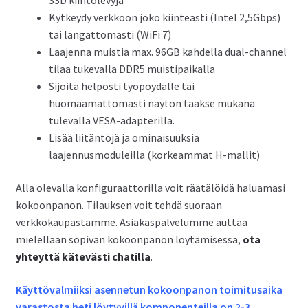
SSD kiintolevyjä
Kytkeydy verkkoon joko kiinteästi (Intel 2,5Gbps)
tai langattomasti (WiFi 7)
Laajenna muistia max. 96GB kahdella dual-channel
tilaa tukevalla DDR5 muistipaikalla
Sijoita helposti työpöydälle tai
huomaamattomasti näytön taakse mukana
tulevalla VESA-adapterilla.
Lisää liitäntöjä ja ominaisuuksia
laajennusmoduleilla (korkeammat H-mallit)
Alla olevalla konfiguraattorilla voit räätälöidä haluamasi
kokoonpanon. Tilauksen voit tehdä suoraan
verkkokaupastamme. Asiakaspalvelumme auttaa
mielellään sopivan kokoonpanon löytämisessä,
ota
yhteyttä kätevästi chatilla
.
Käyttövalmiiksi asennetun kokoonpanon toimitusaika
varastosta heti löytyvillä komponenteilla on 2-3