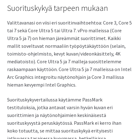
Suorituskykyä tarpeen mukaan
Valittavanasi on viisi eri suoritinvaihtoehtoa: Core 3, Core 5
tai 7 sekä Core Ultra 5 tai Ultra 7. vPro malleissa (Core
Ultra 5 ja 7) on hieman järeämmät suorittimet. Kaikki
mallit soveltuvat normaaliin työpöytäkäyttöön (selain,
toimisto-ohjelmisto, kevyt kuvan/videonkäsittely, 4K
mediatoisto). Core Ultra 5 ja 7 malleja suosittelemme
raskaampaan käyttöön. Core Ultra 5 ja 7 malleissa on Intel
Arc Graphics integroitu näytönohjain ja Core 3 mallissa
hieman kevyempi Intel Graphics.
Suorituskykyvertailussa käytämme PassMark
testituloksia, jotka antavat varsin hyvän kuvan eri
suorittimien ja näytönohjaimien keskinäisestä
suorituskyvystä peruskäytössä. PassMark ei kerro ihan
koko totuutta, se mittaa suorituskykyä erityisesti
jatkuvassa tasaisessa kuormassa, hetkellisissa