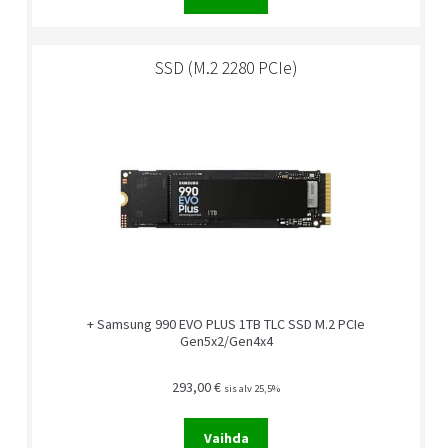
SSD (M.2 2280 PCIe)
+ Samsung 990 EVO PLUS 1TB TLC SSD M.2 PCIe
Gen5x2/Gen4x4
293,00
€
sis alv 25,5%
Vaihda