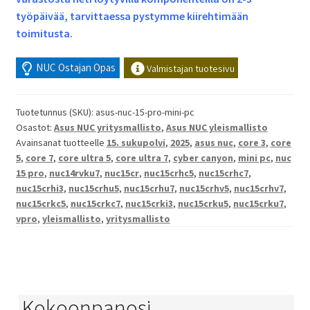
työpäivää, tarvittaessa pystymme kiirehtimään
toimitusta.
NUC Ostajan Opas
Valmistajan tuotesivu
Tuotetunnus (SKU):
asus-nuc-15-pro-mini-pc
Osastot:
Asus NUC yritysmallisto
,
Asus NUC yleismallisto
Avainsanat tuotteelle
15. sukupolvi
,
2025
,
asus nuc
,
core 3
,
core
5
,
core 7
,
core ultra 5
,
core ultra 7
,
cyber canyon
,
mini pc
,
nuc
15 pro
,
nuc14rvku7
,
nuc15cr
,
nuc15crhc5
,
nuc15crhc7
,
nuc15crhi3
,
nuc15crhu5
,
nuc15crhu7
,
nuc15crhv5
,
nuc15crhv7
,
nuc15crkc5
,
nuc15crkc7
,
nuc15crki3
,
nuc15crku5
,
nuc15crku7
,
vpro
,
yleismallisto
,
yritysmallisto
Kokoonpanosi