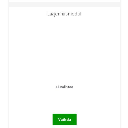
Laajennusmoduli
Ei valintaa
Vaihda