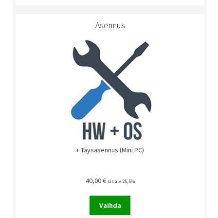
Asennus
+ Täysasennus (Mini PC)
40,00
€
sis alv 25,5%
Vaihda