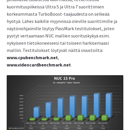
kuormituspiikeissä Ultra 5 ja Ultra 7 suorittimien
korkeammasta TurboBoost-taajuudesta on selkeää
hyötyä. Lähes kaikille myynnissä oleville suorittimille ja
näytönohjaimille löytyy PassMark testitulokset, joten
pystyt vertaamaan NUC mallien suorituskykyä esim.
nykyiseen tietokoneeseesi tai toiseen harkisemaasi
malliin. Testitulokset löytyvät näiltä sivustoilta:
www.cpubenchmark.net
,
www.videocardbenchmark.net
.