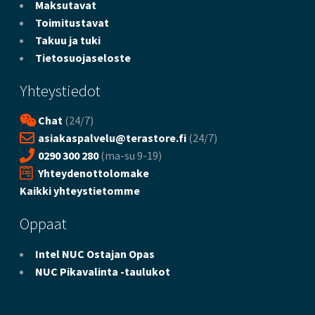
Maksutavat
Toimitustavat
Takuu ja tuki
Tietosuojaseloste
Yhteystiedot
Chat
(24/7)
asiakaspalvelu@terastore.fi
(24/7)
0290 300 280
(ma-su 9-19)
Yhteydenottolomake
Kaikki yhteystietomme
Oppaat
Intel NUC Ostajan Opas
NUC Pikavalinta -taulukot