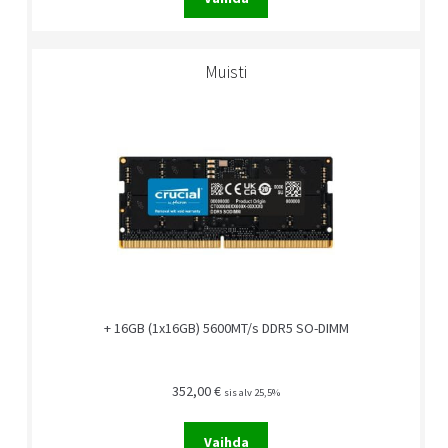
Muisti
+ 16GB (1x16GB) 5600MT/s DDR5 SO-DIMM
352,00
€
sis alv 25,5%
Vaihda