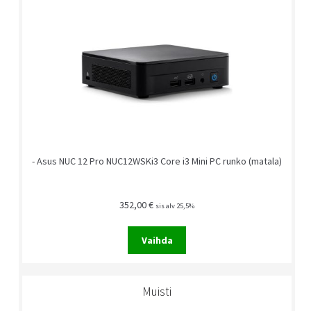
- Asus NUC 12 Pro NUC12WSKi3 Core i3 Mini PC runko (matala)
352,00
€
sis alv 25,5%
Vaihda
Muisti