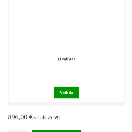
Ei valintaa
Vaihda
896,00
€
sis alv 25,5%