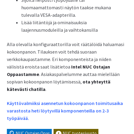
Sijoita helposti työpöydälle tai
huomaamattomasti näytön taakse mukana
tulevalla VESA-adapterilla.
Lisää liitäntöjä ja ominaisuuksia
laajennusmoduleilla ja vaihtokansilla
Alla olevalla konfiguraattorilla voit räätälöidä haluamasi
kokoonpanon. Tilauksen voit tehdä suoraan
verkkokaupastamme. Eri komponenteista ja niiden
välisistä eroista saat lisätietoa
Intel NUC Ostajan
Oppaastamme
. Asiakaspalvelumme auttaa mielellään
sopivan kokoonpanon löytämisessä,
ota yhteyttä
kätevästi chatilla
.
Käyttövalmiiksi asennetun kokoonpanon toimitusaika
varastosta heti löytyvillä komponenteilla on 2-3
työpäivää.
NUC Ostajan Opas
NUC tuotesivusto