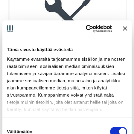
Tämä sivusto käyttää evästeitä
Käytämme evästeitä tarjoamamme sisällön ja mainosten
+ Täysasennus (Mini PC)
räätälöimiseen, sosiaalisen median ominaisuuksien
tukemiseen ja kävijämäärämme analysoimiseen. Lisäksi
jaamme sosiaalisen median, mainosalan ja analytiikka-
40,00
€
sis alv 25,5%
alan kumppaneillemme tietoja siitä, miten käytät
sivustoamme. Kumppanimme voivat yhdistää näitä
Vaihda
tietoja muihin tietoihin, joita olet antanut heille tai joita on
kerätty, kun olet käyttänyt heidän palvelujaan.
Vaihtokansi
S
Välttämätön
u