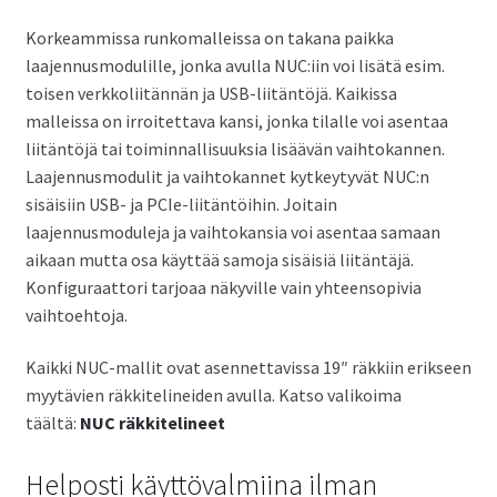
Korkeammissa runkomalleissa on takana paikka
laajennusmodulille, jonka avulla NUC:iin voi lisätä esim.
toisen verkkoliitännän ja USB-liitäntöjä. Kaikissa
malleissa on irroitettava kansi, jonka tilalle voi asentaa
liitäntöjä tai toiminnallisuuksia lisäävän vaihtokannen.
Laajennusmodulit ja vaihtokannet kytkeytyvät NUC:n
sisäisiin USB- ja PCIe-liitäntöihin. Joitain
laajennusmoduleja ja vaihtokansia voi asentaa samaan
aikaan mutta osa käyttää samoja sisäisiä liitäntäjä.
Konfiguraattori tarjoaa näkyville vain yhteensopivia
vaihtoehtoja.
Kaikki NUC-mallit ovat asennettavissa 19″ räkkiin erikseen
myytävien räkkitelineiden avulla. Katso valikoima
täältä:
NUC räkkitelineet
Helposti käyttövalmiina ilman