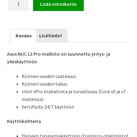
Asus
Lisää ostoskoriin
NUC
12
Pro
Mini
Kuvaus
Lisätiedot
PC
määrä
Asus NUC 12 Pro mallisto on suunnattu yritys- ja
yleiskäyttöön
Kolmen vuoden saatavuus
Kolmen vuoden takuu
Intel vPro etähallinta ja turvallisuus (Core v5 ja v7
malleissa)
Sertifioitu 24/7 käyttöön
Käyttökohteita
Yleiseen työasemakäyttöön (toimisto-ohjelmistot,