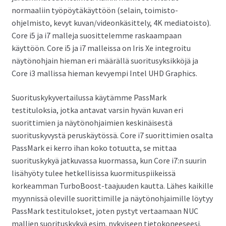
normaaliin työpöytäkäyttöön (selain, toimisto-
ohjelmisto, kevyt kuvan/videonkäsittely, 4K mediatoisto).
Core i5 ja i7 malleja suosittelemme raskaampaan
käyttöön. Core i5 ja i7 malleissa on Iris Xe integroitu
näytönohjain hieman eri määrällä suoritusyksikköjä ja
Core i3 mallissa hieman kevyempi Intel UHD Graphics.
Suorituskykyvertailussa käytämme PassMark
testituloksia, jotka antavat varsin hyvän kuvan eri
suorittimien ja näytönohjaimien keskinäisestä
suorituskyvystä peruskäytössä. Core i7 suorittimien osalta
PassMark ei kerro ihan koko totuutta, se mittaa
suorituskykyä jatkuvassa kuormassa, kun Core i7:n suurin
lisähyöty tulee hetkellisissa kuormituspiikeissä
korkeamman TurboBoost-taajuuden kautta. Lähes kaikille
myynnissä oleville suorittimille ja näytönohjaimille löytyy
PassMark testitulokset, joten pystyt vertaamaan NUC
mallien suorituskykyä esim. nykyiseen tietokoneeseesi.