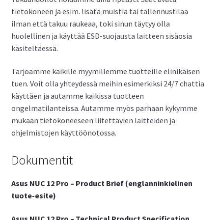
tietokoneen ja esim. lisätä muistia tai tallennustilaa
ilman että takuu raukeaa, toki sinun täytyy olla
huolellinen ja käyttää ESD-suojausta laitteen sisäosia
käsiteltäessä.
Tarjoamme kaikille myymillemme tuotteille elinikäisen
tuen. Voit olla yhteydessä meihin esimerkiksi 24/7 chattia
käyttäen ja autamme kaikissa tuotteen
ongelmatilanteissa. Autamme myös parhaan kykymme
mukaan tietokoneeseen liitettävien laitteiden ja
ohjelmistojen käyttöönotossa.
Dokumentit
Asus NUC 12 Pro – Product Brief (englanninkielinen
tuote-esite)
Asus NUC 12 Pro – Technical Product Specification