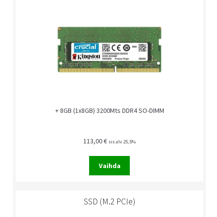
+ 8GB (1x8GB) 3200Mts DDR4 SO-DIMM
113,00
€
sis alv 25,5%
Vaihda
SSD (M.2 PCIe)