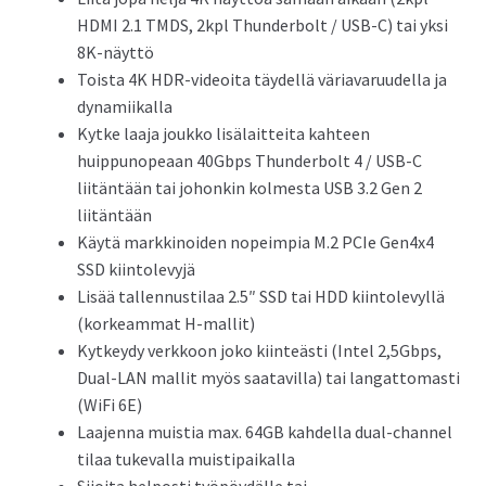
HDMI 2.1 TMDS, 2kpl Thunderbolt / USB-C) tai yksi
8K-näyttö
Toista 4K HDR-videoita täydellä väriavaruudella ja
dynamiikalla
Kytke laaja joukko lisälaitteita kahteen
huippunopeaan 40Gbps Thunderbolt 4 / USB-C
liitäntään tai johonkin kolmesta USB 3.2 Gen 2
liitäntään
Käytä markkinoiden nopeimpia M.2 PCIe Gen4x4
SSD kiintolevyjä
Lisää tallennustilaa 2.5″ SSD tai HDD kiintolevyllä
(korkeammat H-mallit)
Kytkeydy verkkoon joko kiinteästi (Intel 2,5Gbps,
Dual-LAN mallit myös saatavilla) tai langattomasti
(WiFi 6E)
Laajenna muistia max. 64GB kahdella dual-channel
tilaa tukevalla muistipaikalla