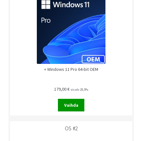
+ Windows 11 Pro 64-bit OEM
179,00
€
sis alv 25,5%
Vaihda
OS #2