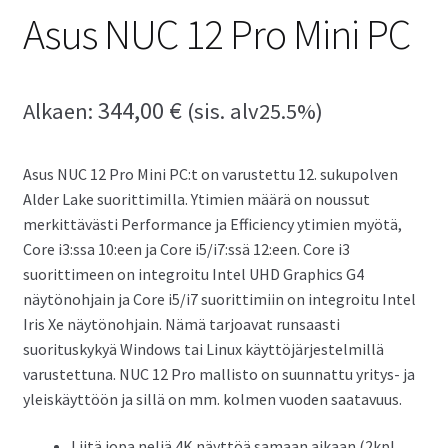
Asus NUC 12 Pro Mini PC
344,00
€
Alkaen:
(sis. alv25.5%)
Asus NUC 12 Pro Mini PC:t on varustettu 12. sukupolven
Alder Lake suorittimilla. Ytimien määrä on noussut
merkittävästi Performance ja Efficiency ytimien myötä,
Core i3:ssa 10:een ja Core i5/i7:ssä 12:een. Core i3
suorittimeen on integroitu Intel UHD Graphics G4
näytönohjain ja Core i5/i7 suorittimiin on integroitu Intel
Iris Xe näytönohjain. Nämä tarjoavat runsaasti
suorituskykyä Windows tai Linux käyttöjärjestelmillä
varustettuna. NUC 12 Pro mallisto on suunnattu yritys- ja
yleiskäyttöön ja sillä on mm. kolmen vuoden saatavuus.
Liitä jopa neljä 4K näyttöä samaan aikaan (2kpl