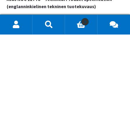
(englanninkielinen tekninen tuotekuvaus)
0
Hae
tuotteita
...
Hyvä tietää
TeraStore yrityksenä
Yleiset toimitusehdot
Maksutavat
Toimitustavat
Takuu ja tuki
Tietosuojaseloste
Yhteystiedot
Chat
(24/7)