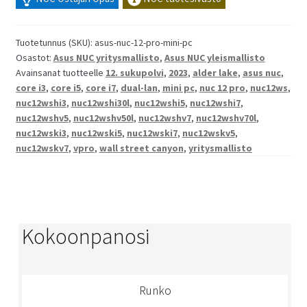
Tuotetunnus (SKU):
asus-nuc-12-pro-mini-pc
Osastot:
Asus NUC yritysmallisto
,
Asus NUC yleismallisto
Avainsanat tuotteelle
12. sukupolvi
,
2023
,
alder lake
,
asus nuc
,
core i3
,
core i5
,
core i7
,
dual-lan
,
mini pc
,
nuc 12 pro
,
nuc12ws
,
nuc12wshi3
,
nuc12wshi30l
,
nuc12wshi5
,
nuc12wshi7
,
nuc12wshv5
,
nuc12wshv50l
,
nuc12wshv7
,
nuc12wshv70l
,
nuc12wski3
,
nuc12wski5
,
nuc12wski7
,
nuc12wskv5
,
nuc12wskv7
,
vpro
,
wall street canyon
,
yritysmallisto
Kokoonpanosi
Runko