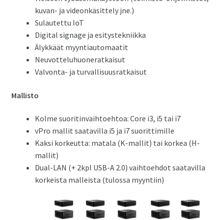
kuvan- ja videonkäsittely jne.)
Sulautettu IoT
Digital signage ja esitystekniikka
Älykkäät myyntiautomaatit
Neuvotteluhuoneratkaisut
Valvonta- ja turvallisuusratkaisut
Mallisto
Kolme suoritinvaihtoehtoa: Core i3, i5 tai i7
vPro mallit saatavilla i5 ja i7 suorittimille
Kaksi korkeutta: matala (K-mallit) tai korkea (H-
mallit)
Dual-LAN (+ 2kpl USB-A 2.0) vaihtoehdot saatavilla
korkeista malleista (tulossa myyntiin)