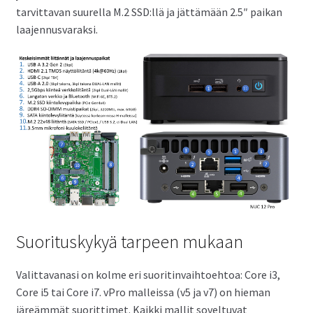
tarvittavan suurella M.2 SSD:llä ja jättämään 2.5″ paikan
laajennusvaraksi.
Suorituskykyä tarpeen mukaan
Valittavanasi on kolme eri suoritinvaihtoehtoa: Core i3,
Core i5 tai Core i7. vPro malleissa (v5 ja v7) on hieman
järeämmät suorittimet. Kaikki mallit soveltuvat