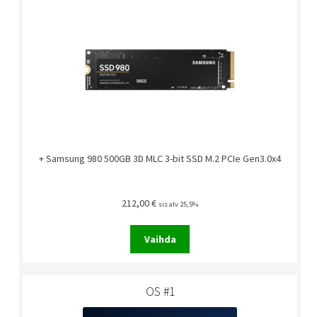
+ Samsung 980 500GB 3D MLC 3-bit SSD M.2 PCIe Gen3.0x4
212,00
€
sis alv 25,5%
Vaihda
OS #1