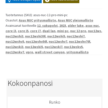
Tuotetunnus (SKU):
asus-nuc-12-pro-mini-pc
Osastot:
Asus NUC yritysmallisto
,
Asus NUC yleismallisto
Avainsanat tuotteelle
12. sukupolvi
,
2023
,
alder lake
,
asus nuc
,
core i3
,
core i5
,
core i7
,
dual-lan
,
mini pc
,
nuc 12 pro
,
nuc12ws
,
nuc12wshi3
,
nuc12wshi30l
,
nuc12wshi5
,
nuc12wshi7
,
nuc12wshv5
,
nuc12wshv50l
,
nuc12wshv7
,
nuc12wshv70l
,
nuc12wski3
,
nuc12wski5
,
nuc12wski7
,
nuc12wskv5
,
nuc12wskv7
,
vpro
,
wall street canyon
,
yritysmallisto
Kokoonpanosi
Runko