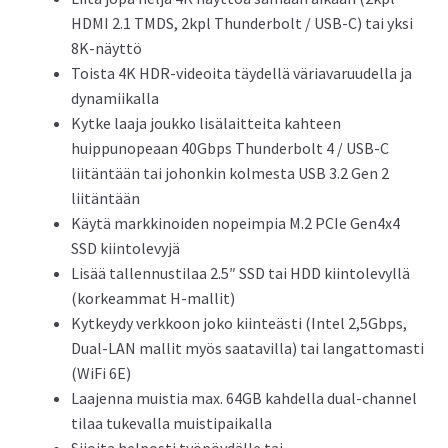
HDMI 2.1 TMDS, 2kpl Thunderbolt / USB-C) tai yksi
8K-näyttö
Toista 4K HDR-videoita täydellä väriavaruudella ja
dynamiikalla
Kytke laaja joukko lisälaitteita kahteen
huippunopeaan 40Gbps Thunderbolt 4 / USB-C
liitäntään tai johonkin kolmesta USB 3.2 Gen 2
liitäntään
Käytä markkinoiden nopeimpia M.2 PCIe Gen4x4
SSD kiintolevyjä
Lisää tallennustilaa 2.5″ SSD tai HDD kiintolevyllä
(korkeammat H-mallit)
Kytkeydy verkkoon joko kiinteästi (Intel 2,5Gbps,
Dual-LAN mallit myös saatavilla) tai langattomasti
(WiFi 6E)
Laajenna muistia max. 64GB kahdella dual-channel
tilaa tukevalla muistipaikalla