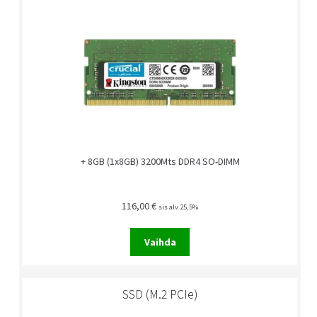
+ 8GB (1x8GB) 3200Mts DDR4 SO-DIMM
116,00
€
sis alv 25,5%
Vaihda
SSD (M.2 PCIe)