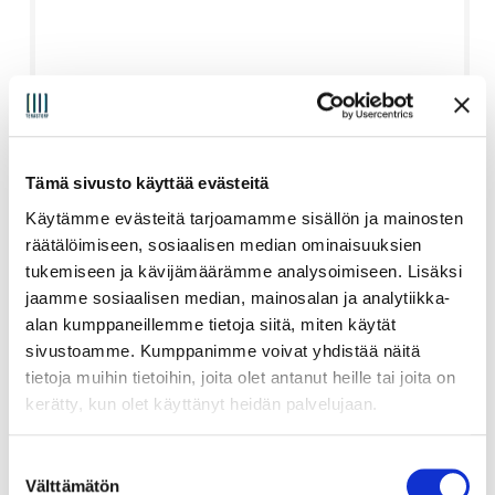
Tämä sivusto käyttää evästeitä
Käytämme evästeitä tarjoamamme sisällön ja mainosten
Ei valintaa
räätälöimiseen, sosiaalisen median ominaisuuksien
tukemiseen ja kävijämäärämme analysoimiseen. Lisäksi
jaamme sosiaalisen median, mainosalan ja analytiikka-
alan kumppaneillemme tietoja siitä, miten käytät
sivustoamme. Kumppanimme voivat yhdistää näitä
Vaihda
tietoja muihin tietoihin, joita olet antanut heille tai joita on
kerätty, kun olet käyttänyt heidän palvelujaan.
Asennus
S
Välttämätön
u