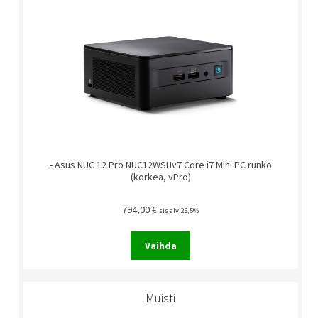
- Asus NUC 12 Pro NUC12WSHv7 Core i7 Mini PC runko
(korkea, vPro)
794,00
€
sis alv 25,5%
Vaihda
Muisti