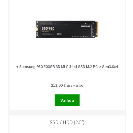
+ Samsung 980 500GB 3D MLC 3-bit SSD M.2 PCIe Gen3.0x4
212,00
€
sis alv 25,5%
Vaihda
SSD / HDD (2.5")