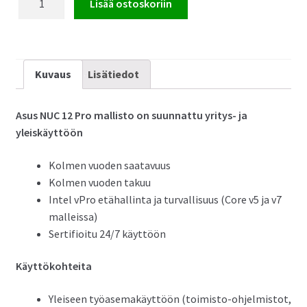
Lisää ostoskoriin
NUC
12
Pro
Mini
Kuvaus
Lisätiedot
PC
määrä
Asus NUC 12 Pro mallisto on suunnattu yritys- ja
yleiskäyttöön
Kolmen vuoden saatavuus
Kolmen vuoden takuu
Intel vPro etähallinta ja turvallisuus (Core v5 ja v7
malleissa)
Sertifioitu 24/7 käyttöön
Käyttökohteita
Yleiseen työasemakäyttöön (toimisto-ohjelmistot,