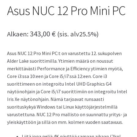
Asus NUC 12 Pro Mini PC
343,00
€
Alkaen:
(sis. alv25.5%)
Asus NUC 12 Pro Mini PC:t on varustettu 12. sukupolven
Alder Lake suorittimilla. Ytimien määrä on noussut
merkittävästi Performance ja Efficiency ytimien myötä,
Core i3:ssa 10:een ja Core i5/i7:ssä 12:een. Core i3
suorittimeen on integroitu Intel UHD Graphics G4
näytönohjain ja Core i5/i7 suorittimiin on integroitu Intel
Iris Xe näytönohjain. Nämä tarjoavat runsaasti
suorituskykyä Windows tai Linux käyttöjärjestelmillä
varustettuna. NUC 12 Pro mallisto on suunnattu yritys- ja
yleiskäyttöön ja sillä on mm. kolmen vuoden saatavuus.
Liitä jopa neljä 4K näyttöä samaan aikaan (2kpl