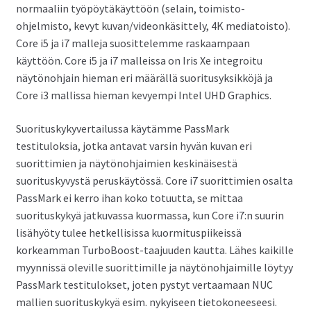
normaaliin työpöytäkäyttöön (selain, toimisto-
ohjelmisto, kevyt kuvan/videonkäsittely, 4K mediatoisto).
Core i5 ja i7 malleja suosittelemme raskaampaan
käyttöön. Core i5 ja i7 malleissa on Iris Xe integroitu
näytönohjain hieman eri määrällä suoritusyksikköjä ja
Core i3 mallissa hieman kevyempi Intel UHD Graphics.
Suorituskykyvertailussa käytämme PassMark
testituloksia, jotka antavat varsin hyvän kuvan eri
suorittimien ja näytönohjaimien keskinäisestä
suorituskyvystä peruskäytössä. Core i7 suorittimien osalta
PassMark ei kerro ihan koko totuutta, se mittaa
suorituskykyä jatkuvassa kuormassa, kun Core i7:n suurin
lisähyöty tulee hetkellisissa kuormituspiikeissä
korkeamman TurboBoost-taajuuden kautta. Lähes kaikille
myynnissä oleville suorittimille ja näytönohjaimille löytyy
PassMark testitulokset, joten pystyt vertaamaan NUC
mallien suorituskykyä esim. nykyiseen tietokoneeseesi.