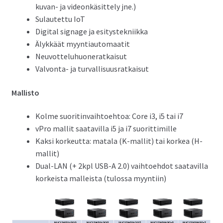
kuvan- ja videonkäsittely jne.)
Sulautettu IoT
Digital signage ja esitystekniikka
Älykkäät myyntiautomaatit
Neuvotteluhuoneratkaisut
Valvonta- ja turvallisuusratkaisut
Mallisto
Kolme suoritinvaihtoehtoa: Core i3, i5 tai i7
vPro mallit saatavilla i5 ja i7 suorittimille
Kaksi korkeutta: matala (K-mallit) tai korkea (H-
mallit)
Dual-LAN (+ 2kpl USB-A 2.0) vaihtoehdot saatavilla
korkeista malleista (tulossa myyntiin)