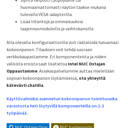
Sijoita helposti työpöydälle tai
huomaamattomasti näytön taakse mukana
tulevalla VESA-adapterilla.
Lisää liitäntöjä ja ominaisuuksia
laajennusmoduleilla ja vaihtokansilla
Alla olevalla konfiguraattorilla voit räätälöidä haluamasi
kokoonpanon. Tilauksen voit tehdä suoraan
verkkokaupastamme. Eri komponenteista ja niiden
välisistä eroista saat lisätietoa
Intel NUC Ostajan
Oppaastamme
. Asiakaspalvelumme auttaa mielellään
sopivan kokoonpanon löytämisessä,
ota yhteyttä
kätevästi chatilla
.
Käyttövalmiiksi asennetun kokoonpanon toimitusaika
varastosta heti löytyvillä komponenteilla on 2-3
työpäivää.
NUC Ostajan Opas
NUC tuotesivusto