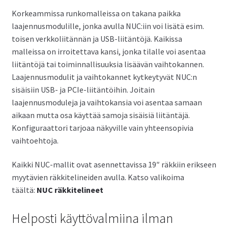
Korkeammissa runkomalleissa on takana paikka
laajennusmodulille, jonka avulla NUC:iin voi lisätä esim.
toisen verkkoliitännän ja USB-liitäntöjä. Kaikissa
malleissa on irroitettava kansi, jonka tilalle voi asentaa
liitäntöjä tai toiminnallisuuksia lisäävän vaihtokannen.
Laajennusmodulit ja vaihtokannet kytkeytyvät NUC:n
sisäisiin USB- ja PCIe-liitäntöihin. Joitain
laajennusmoduleja ja vaihtokansia voi asentaa samaan
aikaan mutta osa käyttää samoja sisäisiä liitäntäjä.
Konfiguraattori tarjoaa näkyville vain yhteensopivia
vaihtoehtoja.
Kaikki NUC-mallit ovat asennettavissa 19″ räkkiin erikseen
myytävien räkkitelineiden avulla. Katso valikoima
täältä:
NUC räkkitelineet
Helposti käyttövalmiina ilman