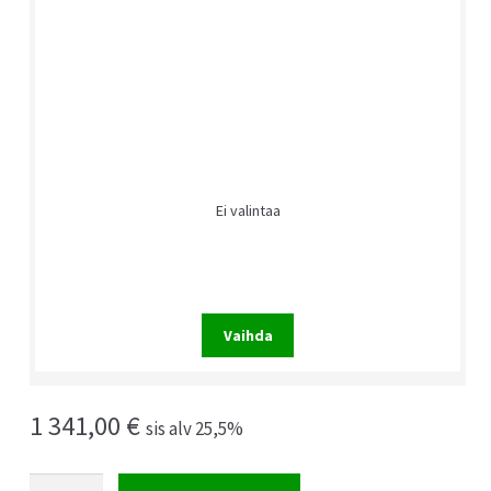
Ei valintaa
Vaihda
1 341,00
€
sis alv 25,5%
Asus