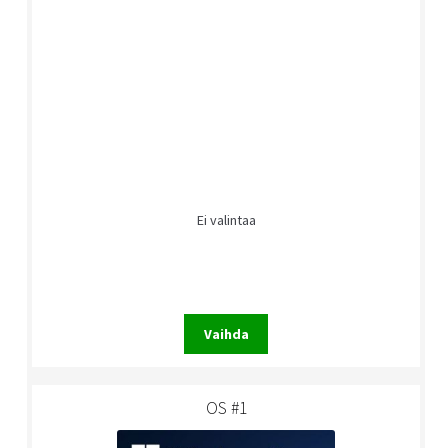
Ei valintaa
Vaihda
OS #1