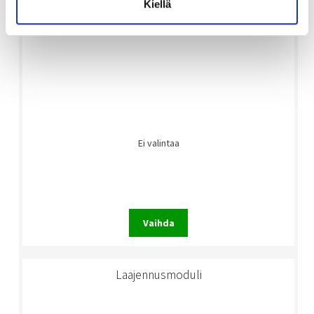
Kiellä
Ei valintaa
Vaihda
Laajennusmoduli