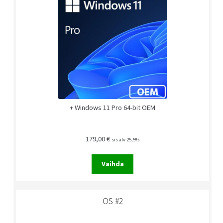
+ Windows 11 Pro 64-bit OEM
179,00
€
sis alv 25,5%
Vaihda
OS #2