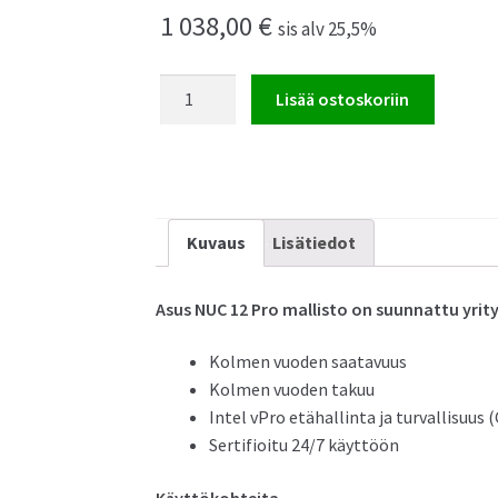
1 038,00
€
sis alv 25,5%
Asus
Lisää ostoskoriin
NUC
12
Pro
Mini
PC
Kuvaus
Lisätiedot
määrä
Asus NUC 12 Pro mallisto on suunnattu yrity
Kolmen vuoden saatavuus
Kolmen vuoden takuu
Intel vPro etähallinta ja turvallisuus (
Sertifioitu 24/7 käyttöön
Käyttökohteita