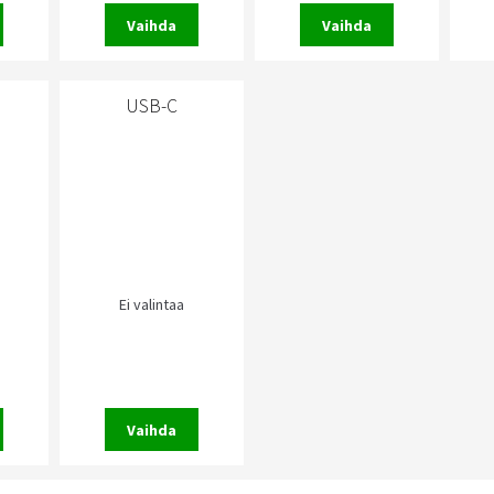
Vaihda
Vaihda
USB-C
Ei valintaa
Vaihda