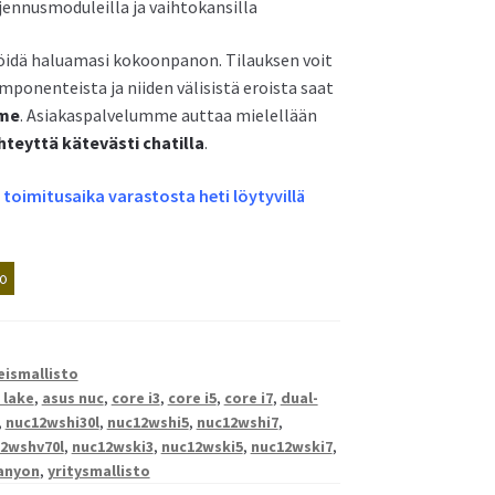
ajennusmoduleilla ja vaihtokansilla
älöidä haluamasi kokoonpanon. Tilauksen voit
onenteista ja niiden välisistä eroista saat
mme
. Asiakaspalvelumme auttaa mielellään
hteyttä kätevästi chatilla
.
oimitusaika varastosta heti löytyvillä
o
eismallisto
 lake
,
asus nuc
,
core i3
,
core i5
,
core i7
,
dual-
,
nuc12wshi30l
,
nuc12wshi5
,
nuc12wshi7
,
2wshv70l
,
nuc12wski3
,
nuc12wski5
,
nuc12wski7
,
canyon
,
yritysmallisto