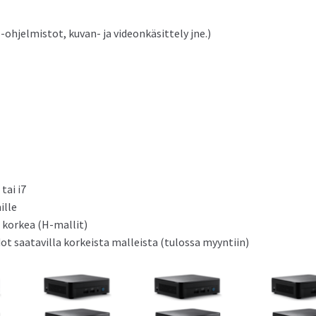
hjelmistot, kuvan- ja videonkäsittely jne.)
tai i7
ille
i korkea (H-mallit)
ot saatavilla korkeista malleista (tulossa myyntiin)