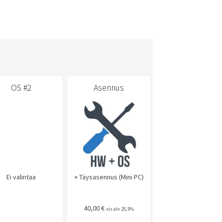
OS #2
Asennus
Ei valintaa
+ Täysasennus (Mini PC)
40,00
€
sis alv 25,5%