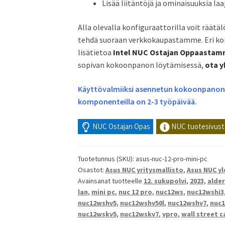
Lisää liitäntöjä ja ominaisuuksia la
Alla olevalla konfiguraattorilla voit räät
tehdä suoraan verkkokaupastamme. Eri komp
lisätietoa
Intel NUC Ostajan Oppaasta
sopivan kokoonpanon löytämisessä,
ota y
Käyttövalmiiksi asennetun kokoonpanon t
komponenteilla on 2-3 työpäivää.
NUC Ostajan Opas
NUC tuotesivust
Tuotetunnus (SKU):
asus-nuc-12-pro-mini-pc
Osastot:
Asus NUC yritysmallisto
,
Asus NUC yl
Avainsanat tuotteelle
12. sukupolvi
,
2023
,
alder
lan
,
mini pc
,
nuc 12 pro
,
nuc12ws
,
nuc12wshi3
nuc12wshv5
,
nuc12wshv50l
,
nuc12wshv7
,
nuc1
nuc12wskv5
,
nuc12wskv7
,
vpro
,
wall street 