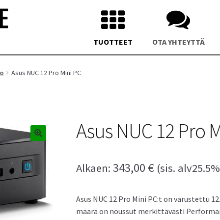
TUOTTEET
OTA YHTEYTTÄ
to
Asus NUC 12 Pro Mini PC
Asus NUC 12 Pro M
us NUC 15 Pro Plus Mini PC
Asus NUC 14 Pro Plus Mini P
343,00
€
Alkaen:
(sis. alv25.5%
Asus NUC 12 Pro Mini PC:t on varustettu 12.
määrä on noussut merkittävästi Performanc