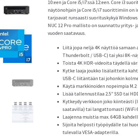
10:een ja Core i5/i7:ssä 12:een. Core i3 su
näytönohjain ja Core i5/i7 suorittimiin on 
tarjoavat runsaasti suorituskykyä Windows 
us NUC 15 Pro Mini PC
Asus NUC 14 Pro Mini PC
NUC 12 Pro mallisto on suunnattu yritys- j
vuoden saatavuus.
Liitä jopa neljä 4K näyttöä samaan 
Thunderbolt / USB-C) tai yksi 8K-nä
Toista 4K HDR-videoita täydellä vär
Kytke laaja joukko lisälaitteita k
USB-C liitäntään tai johonkin kolme
us NUC 14 Essential Mini PC
Käytä markkinoiden nopeimpia M.2 
Lisää tallennustilaa 2.5″ SSD tai H
Kytkeydy verkkoon joko kiinteästi (
saatavilla) tai langattomasti (WiFi 
Laajenna muistia max. 64GB kahdella
Sijoita helposti työpöydälle tai 
tulevalla VESA-adapterilla.