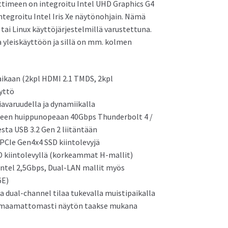
orittimeen on integroitu Intel UHD Graphics G4
integroitu Intel Iris Xe näytönohjain. Nämä
tai Linux käyttöjärjestelmillä varustettuna.
Asus NUC 12 Pro Mini PC
a yleiskäyttöön ja sillä on mm. kolmen
aikaan (2kpl HDMI 2.1 TMDS, 2kpl
yttö
iavaruudella ja dynamiikalla
ahteen huippunopeaan 40Gbps Thunderbolt 4 /
sta USB 3.2 Gen 2 liitäntään
PCIe Gen4x4 SSD kiintolevyjä
DD kiintolevyllä (korkeammat H-mallit)
Intel 2,5Gbps, Dual-LAN mallit myös
6E)
 dual-channel tilaa tukevalla muistipaikalla
huomaamattomasti näytön taakse mukana