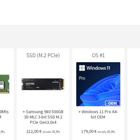
SSD (M.2 PCIe)
OS #1
00Mts
+ Samsung 980 500GB
+ Windows 11 Pro 64-
M
3D MLC 3-bit SSD M.2
bit OEM
PCIe Gen3.0x4
212,00
€
179,00
€
5,5%
sis alv 25,5%
sis alv 25,5%