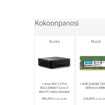
Kokoonpanosi
Runko
Muisti
+ Asus NUC 12 Pro
+ 8GB (1x8GB) 32
NUC12WSKi7 Core i7
DDR4 SO-DIM
Mini PC runko (matala)
491,00
€
116,00
€
sis alv 25,5%
sis alv 2