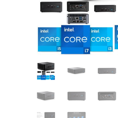
As
As