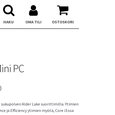
HAKU
OMA TILI
OSTOSKORI
ini PC
C
Asus NUC 13 Pro Mini PC
)
 sukupolven Alder Lake suorittimilla. Ytimien
e ja Efficiency ytimien myötä, Core i3:ssa