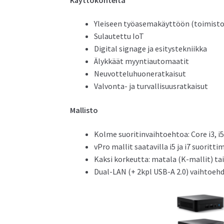
Yleiseen työasemakäyttöön (toimisto-o
Sulautettu IoT
Digital signage ja esitystekniikka
Älykkäät myyntiautomaatit
Neuvotteluhuoneratkaisut
Valvonta- ja turvallisuusratkaisut
Mallisto
Kolme suoritinvaihtoehtoa: Core i3, i5 
vPro mallit saatavilla i5 ja i7 suorittim
Kaksi korkeutta: matala (K-mallit) ta
Dual-LAN (+ 2kpl USB-A 2.0) vaihtoehd