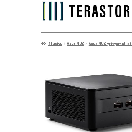
Etusivu
Asus NUC
Asus NUC yritysmallis
As