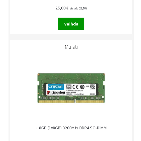
25,00
€
sis alv 25,5%
Vaihda
Muisti
+ 8GB (1x8GB) 3200Mts DDR4 SO-DIMM