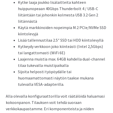
Kytke laaja joukko lisälaitteita kahteen
huippunopeaan 40Gbps Thunderbolt 4 / USB-C
liitäntään tai johonkin kolmesta USB 3.2 Gen 2
liitännästä
Käytä markkinoiden nopeimpia M.2 PCIe/NVMe SSD
kiintolevyjä
Lisää tallennustilaa 2.5″ SSD tai HDD kiintolevyllä
Kytkeydy verkkoon joko kiinteästi (Intel 2,5Gbps)
tai langattomasti (WiFi 6E)
Laajenna muistia max. 64GB kahdella dual-channel
tilaa tukevalla muistipaikalla
Sijoita helposti työpöydälle tai
huomaamattomasti näytön taakse mukana
tulevalla VESA-adapterilla.
Alla olevalla konfiguraattorilla voit räätälöidä haluamasi
kokoonpanon. Tilauksen voit tehdä suoraan
verkkokaupastamme. Eri komponenteista ja niiden