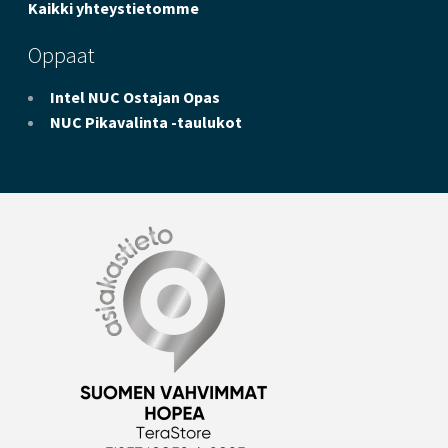
Kaikki yhteystietomme
Oppaat
Intel NUC Ostajan Opas
NUC Pikavalinta -taulukot