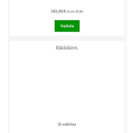
163,00
€
sis alv 25,5%
Vaihda
Räkkikiinn.
Ei valintaa