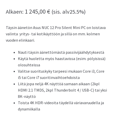
1 245,00
€
Alkaen:
(sis. alv25.5%)
Täysin äänetön Asus NUC 12 Pro Silent Mini PC on loistava
valinta yritys- tai kotikäyttöön ja sillä on mm. kolmen
vuoden elinkaari.
Nauti täysin äänettömästä passiivijäähdytyksestä
Käytä huoletta myös haastavissa (esim. pölyisissä)
olosuhteissa
Valitse suorituskyky tarpeesi mukaan Core i3, Core
i5 tai Core i7 suoritinvaihtoehdoista
Liitä jopa neljä 4K näyttöä samaan aikaan (2kpl
HDMI 2.1 TMDS, 2kpl Thunderbolt 4 / USB-C) tai yksi
8K-näyttö
Toista 4K HDR-videoita täydellä väriavaruudella ja
dynamiikalla