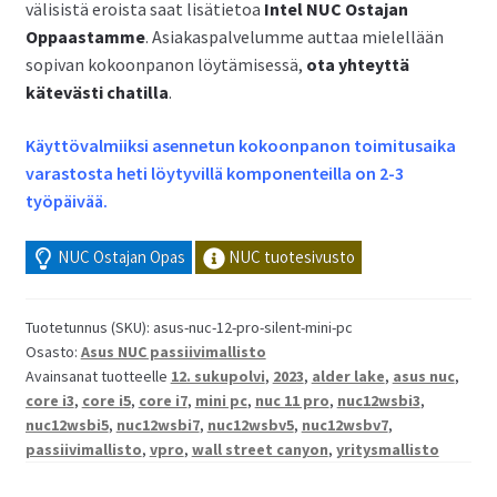
välisistä eroista saat lisätietoa
Intel NUC Ostajan
Oppaastamme
. Asiakaspalvelumme auttaa mielellään
sopivan kokoonpanon löytämisessä,
ota yhteyttä
kätevästi chatilla
.
Käyttövalmiiksi asennetun kokoonpanon toimitusaika
varastosta heti löytyvillä komponenteilla on 2-3
työpäivää.
NUC Ostajan Opas
NUC tuotesivusto
Tuotetunnus (SKU):
asus-nuc-12-pro-silent-mini-pc
Osasto:
Asus NUC passiivimallisto
Avainsanat tuotteelle
12. sukupolvi
,
2023
,
alder lake
,
asus nuc
,
core i3
,
core i5
,
core i7
,
mini pc
,
nuc 11 pro
,
nuc12wsbi3
,
nuc12wsbi5
,
nuc12wsbi7
,
nuc12wsbv5
,
nuc12wsbv7
,
passiivimallisto
,
vpro
,
wall street canyon
,
yritysmallisto