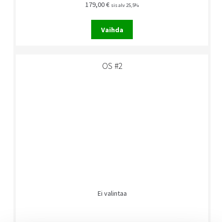
179,00
€
sis alv 25,5%
Vaihda
OS #2
Ei valintaa