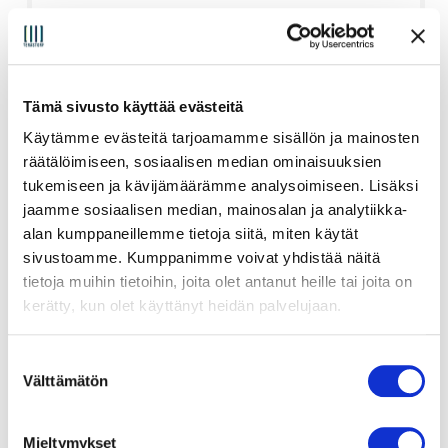
Vaihda
Tämä sivusto käyttää evästeitä
Asennus
Käytämme evästeitä tarjoamamme sisällön ja mainosten
räätälöimiseen, sosiaalisen median ominaisuuksien
tukemiseen ja kävijämäärämme analysoimiseen. Lisäksi
jaamme sosiaalisen median, mainosalan ja analytiikka-
alan kumppaneillemme tietoja siitä, miten käytät
sivustoamme. Kumppanimme voivat yhdistää näitä
tietoja muihin tietoihin, joita olet antanut heille tai joita on
kerätty, kun olet käyttänyt heidän palvelujaan.
S
Välttämätön
u
+ Täysasennus passiivikoteloon (Mini PC)
o
s
Mieltymykset