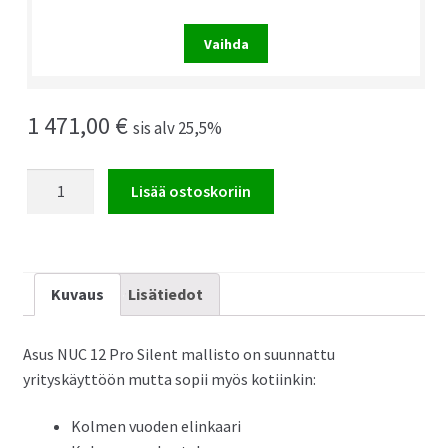
Vaihda
1 471,00
€
sis alv 25,5%
Asus
Lisää ostoskoriin
NUC
12
Pro
Silent
Kuvaus
Lisätiedot
Mini
PC
Asus NUC 12 Pro Silent mallisto on suunnattu
määrä
yrityskäyttöön mutta sopii myös kotiinkin:
Kolmen vuoden elinkaari