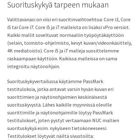
Suorituskykyä tarpeen mukaan
Valittavanasi on viisi eri suoritinvaihtoehtoa: Core i3, Core
i5 tai Core i7. Core i5 ja i7 malleista on lisäksi vPro versiot.
Kaikki mallit soveltuvat normaaliin työpöytäkäyttöön
(selain, toimisto-ohjelmisto, kevyt kuvan/videonkäsittely,
4K mediatoisto). Core i5 ja i7 malleja suosittelemme
raskaampaan käyttöön. Kaikissa malleissa on sama
integroitu näytönohjain.
Suorituskykyvertailussa käytämme PassMark
testituloksia, jotka antavat varsin hyvän kuvan eri
suorittimien ja näytönohjaimien keskinäisestä
suorituskyvystä. Lähes kaikille myynnissä oleville
suorittimille ja näytönohjaimille löytyy PassMark
testitulokset, joten pystyt vertaamaan NUC mallien
suorituskykyä esim. nykyiseen tietokoneeseesi.
Testitulokset löytyvät näiltä sivustoilta: