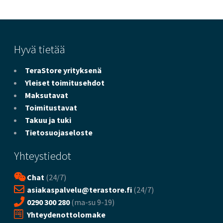
Hyvä tietää
TeraStore yrityksenä
Yleiset toimitusehdot
Maksutavat
Toimitustavat
Takuu ja tuki
Tietosuojaseloste
Yhteystiedot
Chat
(24/7)
asiakaspalvelu@terastore.fi
(24/7)
0290 300 280
(ma-su 9-19)
Yhteydenottolomake