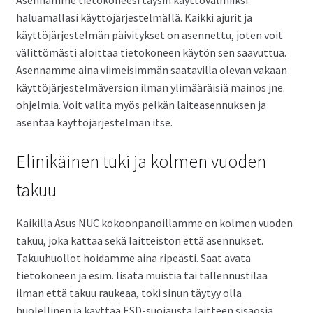
Asennamme tietokoneesi täysin käyttövalmiiksi
haluamallasi käyttöjärjestelmällä. Kaikki ajurit ja
käyttöjärjestelmän päivitykset on asennettu, joten voit
välittömästi aloittaa tietokoneen käytön sen saavuttua.
Asennamme aina viimeisimmän saatavilla olevan vakaan
käyttöjärjestelmäversion ilman ylimääräisiä mainos jne.
ohjelmia. Voit valita myös pelkän laiteasennuksen ja
asentaa käyttöjärjestelmän itse.
Elinikäinen tuki ja kolmen vuoden
takuu
Kaikilla Asus NUC kokoonpanoillamme on kolmen vuoden
takuu, joka kattaa sekä laitteiston että asennukset.
Takuuhuollot hoidamme aina ripeästi. Saat avata
tietokoneen ja esim. lisätä muistia tai tallennustilaa
ilman että takuu raukeaa, toki sinun täytyy olla
huolellinen ja käyttää ESD-suojausta laitteen sisäosia