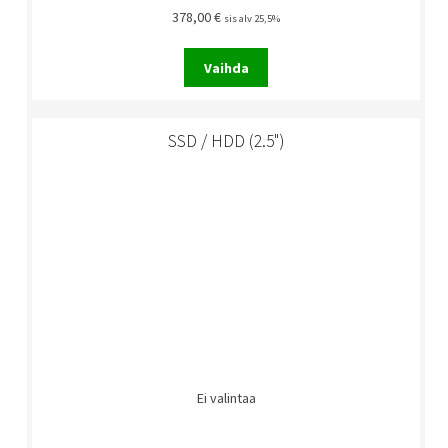
378,00
€
sis alv 25,5%
Vaihda
SSD / HDD (2.5")
Ei valintaa