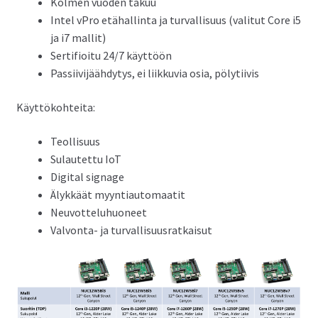
Kolmen vuoden takuu
Intel vPro etähallinta ja turvallisuus (valitut Core i5
ja i7 mallit)
Sertifioitu 24/7 käyttöön
Passiivijäähdytys, ei liikkuvia osia, pölytiivis
Käyttökohteita:
Teollisuus
Sulautettu IoT
Digital signage
Älykkäät myyntiautomaatit
Neuvotteluhuoneet
Valvonta- ja turvallisuusratkaisut